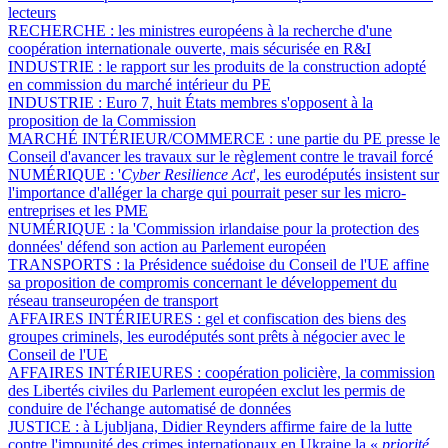
lecteurs
RECHERCHE :
les ministres européens à la recherche d'une
coopération internationale ouverte, mais sécurisée en R&I
INDUSTRIE :
le rapport sur les produits de la construction adopté
en commission du marché intérieur du PE
INDUSTRIE :
Euro 7, huit États membres s'opposent à la
proposition de la Commission
MARCHÉ INTÉRIEUR/COMMERCE :
une partie du PE presse le
Conseil d'avancer les travaux sur le règlement contre le travail forcé
NUMÉRIQUE :
'
Cyber Resilience Act
', les eurodéputés insistent sur
l'importance d'alléger la charge qui pourrait peser sur les micro-
entreprises et les PME
NUMÉRIQUE :
la 'Commission irlandaise pour la protection des
données' défend son action au Parlement européen
TRANSPORTS :
la Présidence suédoise du Conseil de l'UE affine
sa proposition de compromis concernant le développement du
réseau transeuropéen de transport
AFFAIRES INTÉRIEURES :
gel et confiscation des biens des
groupes criminels, les eurodéputés sont prêts à négocier avec le
Conseil de l'UE
AFFAIRES INTÉRIEURES :
coopération policière, la commission
des Libertés civiles du Parlement européen exclut les permis de
conduire de l'échange automatisé de données
JUSTICE :
à Ljubljana, Didier Reynders affirme faire de la lutte
contre l'impunité des crimes internationaux en Ukraine la «
priorité