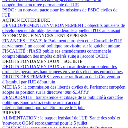
coopération structurée permanente de l'UE
PSDC :
un nouveau pacte pour les missions de PSDC civiles de
l'UE
ACTION EXTÉRIEURE
DÉVELOPPEMENT/ENVIRONNEMENT :
objectifs onusiens de
développement durable, les eurodéputés appellent l'UE au sursaut
ÉCONOMIE - FINANCES - ENTREPRISES
FINANCES :
'ESAP', le Parlement européen et le Conseil de l'UE
parviennent à un accord politique provisoire sur le guichet unique
FISCALITÉ :
l'IASB publie ses amendements concernant la
comptabilisation des impôts différés suite à l'accord OCDE
DROITS FONDAMENTAUX - SOCIÉTÉ
DROITS FONDAMENTAUX :
un manifeste pour soutenir les
droits des personnes handicapées en vue des élections européennes
DROITS DES FEMMES :
vers une ratification de la Convention
d'Istanbul par l'UE début juin
MÉDIAS :
la commission des libertés civiles du Parlement européen
adopte sa position sur la directive ‘
anti-SLAPPs
’
DÉMOCRATIE :
transparence et ciblage de la publicité à caractère
politique, Sandro Gozi estime qu'un accord
interinstitutionnel pourrait être trouvé le 5 juin
BRÈVES
ALIMENTATION :
le paquet législatif de l'UE 'Santé des sols' et
'nouveaux OGM' reprogrammé pour le 5 juillet