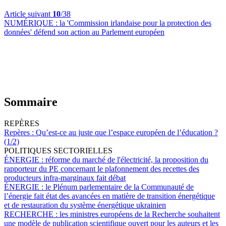
Article suivant
10
/38
NUMÉRIQUE :
la 'Commission irlandaise pour la protection des
données' défend son action au Parlement européen
Sommaire
REPÈRES
Repères :
Qu’est-ce au juste que l’espace européen de l’éducation ?
(1/2)
POLITIQUES SECTORIELLES
ÉNERGIE :
réforme du marché de l'électricité, la proposition du
rapporteur du PE concernant le plafonnement des recettes des
producteurs infra-marginaux fait débat
ÉNERGIE :
le Plénum parlementaire de la Communauté de
l’énergie fait état des avancées en matière de transition énergétique
et de restauration du système énergétique ukrainien
RECHERCHE :
les ministres européens de la Recherche souhaitent
une modèle de publication scientifique ouvert pour les auteurs et les