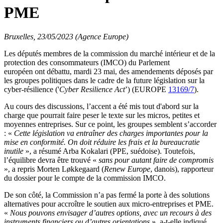
PME
Bruxelles, 23/05/2023 (Agence Europe)
Les députés membres de la commission du marché intérieur et de la
protection des consommateurs (IMCO) du Parlement
européen ont débattu, mardi 23 mai, des amendements déposés par
les groupes politiques dans le cadre de la future législation sur la
cyber-résilience ('
Cyber Resilience Act
’) (EUROPE
13169/7
).
Au cours des discussions, l’accent a été mis tout d'abord sur la
charge que pourrait faire peser le texte sur les micros, petites et
moyennes entreprises. Sur ce point, les groupes semblent s’accorder
: «
Cette législation va entraîner des charges importantes pour la
mise en conformité. On doit réduire les frais et la bureaucratie
inutile
», a résumé Arba Kokalari (PPE, suédoise). Toutefois,
l’équilibre devra être trouvé «
sans pour autant faire de compromis
», a repris Morten Løkkegaard (
Renew Europe
, danois), rapporteur
du dossier pour le compte de la commission IMCO.
De son côté, la Commission n’a pas fermé la porte à des solutions
alternatives pour accroître le soutien aux micro-entreprises et PME.
«
Nous pouvons envisager d’autres options, avec un recours à des
instruments financiers ou d’autres orientations
», a-t-elle indiqué.