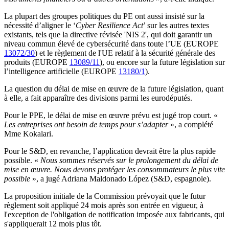
La plupart des groupes politiques du PE ont aussi insisté sur la
nécessité d’aligner le ‘
Cyber Resilience Act
’ sur les autres textes
existants, tels que la directive révisée 'NIS 2', qui doit garantir un
niveau commun élevé de cybersécurité dans toute l’UE (EUROPE
13072/30
) et le règlement de l'UE relatif à la sécurité générale des
produits (EUROPE
13089/11
), ou encore sur la future législation sur
l’intelligence artificielle (EUROPE
13180/1
).
La question du délai de mise en œuvre de la future législation, quant
à elle, a fait apparaître des divisions parmi les eurodéputés.
Pour le PPE, le délai de mise en œuvre prévu est jugé trop court. «
Les entreprises ont besoin de temps pour s’adapter
», a complété
Mme Kokalari.
Pour le S&D, en revanche, l’application devrait être la plus rapide
possible. «
Nous sommes réservés sur le prolongement du délai de
mise en œuvre. Nous devons protéger les consommateurs le plus vite
possible
», a jugé Adriana Maldonado López (S&D, espagnole).
La proposition initiale de la Commission prévoyait que le futur
règlement soit appliqué 24 mois après son entrée en vigueur, à
l'exception de l'obligation de notification imposée aux fabricants, qui
s'appliquerait 12 mois plus tôt.