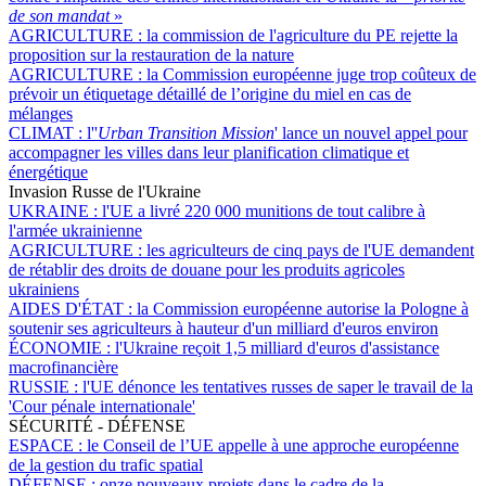
de son mandat
»
AGRICULTURE :
la commission de l'agriculture du PE rejette la
proposition sur la restauration de la nature
AGRICULTURE :
la Commission européenne juge trop coûteux de
prévoir un étiquetage détaillé de l’origine du miel en cas de
mélanges
CLIMAT :
l''
Urban Transition Mission
' lance un nouvel appel pour
accompagner les villes dans leur planification climatique et
énergétique
Invasion Russe de l'Ukraine
UKRAINE :
l'UE a livré 220 000 munitions de tout calibre à
l'armée ukrainienne
AGRICULTURE :
les agriculteurs de cinq pays de l'UE demandent
de rétablir des droits de douane pour les produits agricoles
ukrainiens
AIDES D'ÉTAT :
la Commission européenne autorise la Pologne à
soutenir ses agriculteurs à hauteur d'un milliard d'euros environ
ÉCONOMIE :
l'Ukraine reçoit 1,5 milliard d'euros d'assistance
macrofinancière
RUSSIE :
l'UE dénonce les tentatives russes de saper le travail de la
'Cour pénale internationale'
SÉCURITÉ - DÉFENSE
ESPACE :
le Conseil de l’UE appelle à une approche européenne
de la gestion du trafic spatial
DÉFENSE :
onze nouveaux projets dans le cadre de la