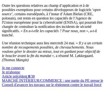
Outre les questions relatives au champ d’application et à de
possibles exemptions pour certains développeurs de logiciels ‘
open
source
’, certains eurodéputés, à l’instar d’Adam Bielan (CRE,
polonais), ont remis en question les capacités de l’Agence de
l'Union européenne pour la cybersécurité (ENISA), qui pourrait être
chargée de centraliser la notification des incidents de sécurité
significatifs. «
En a-t-elle les capacités ? Pour nous, non
», a-t-il
tranché.
Une réunion technique aura lieu mercredi 24 mai. «
Il y a un certain
nombre de recoupements possibles, de chevauchements. Nous
voulons gérer le dossier au mieux, tout en gardant pour objectif de
le boucler avant la fin du mandat
», a résumé M. Løkkegaard.
(Thomas Mangin)
Je me connecte
Je m'abonne
Article précédent
8
/38
MARCHÉ INTÉRIEUR/COMMERCE :
une partie du PE presse le
Conseil d'avancer les travaux sur le règlement contre le travail forcé