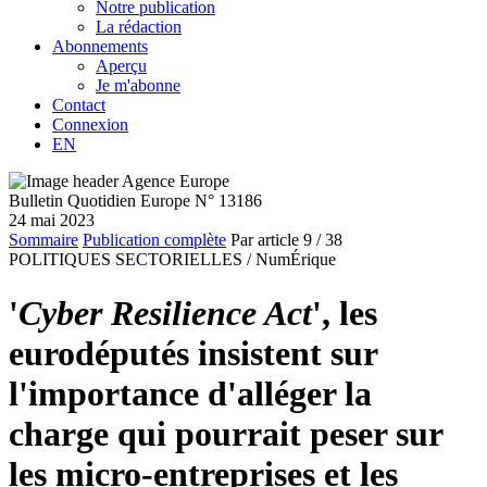
Notre publication
La rédaction
Abonnements
Aperçu
Je m'abonne
Contact
Connexion
EN
Bulletin Quotidien Europe N° 13186
24 mai 2023
Sommaire
Publication complète
Par article
9
/ 38
POLITIQUES SECTORIELLES /
NumÉrique
'
Cyber Resilience Act
', les
eurodéputés insistent sur
l'importance d'alléger la
charge qui pourrait peser sur
les micro-entreprises et les