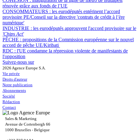
COHÉSION :
inauguration de la ligne de métro de Budapest
rénovée grâce aux fonds de l’UE
CONSOMMATEURS :
les eurodéputés entérinent l’accord
provisoire PE/Conseil sur la directive 'contrats de crédit à l’ère
numérique'
INDUSTRIE :
les eurodéputés approuvent l'accord provisoire sur le
'Chips Act'
PÊCHE :
propositions de la Commission européenne sur le nouvel
accord de pêche UE/Kiribati
RDC :
l'UE condamne la répression violente de manifestants de
l'opposition
Suivez-nous sur
2026 Agence Europe S.A.
Vie privée
Droits d'auteur
Notre publication
Abonnements
Société
Rédaction
Contact
Sales & Marketing
Avenue de Cortenbergh 66
1000 Bruxelles - Belgique