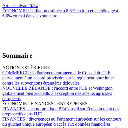
Article suivant
5
/24
ÉCONOMIE :
l'inflation estimée à 8,6% en juin et le chômage à
6,6% en mai dans la zone euro
Sommaire
ACTION EXTÉRIEURE
COMMERCE :
le Parlement européen et le Conseil de l'UE
parviennent à un accord provisoire sur le règlement pour lutter
contre les subventions étrangères déloyales
NOUVELLE-ZÉLANDE :
l'accord entre l'UE et Wellington
globalement bien accueilli, à l'exception des acteurs agricoles
européens
ÉCONOMIE - FINANCES - ENTREPRISES
FINANCES :
accord politique PE/Conseil sur l’encadrement des
cryptoactifs dans l'UE
FINANCES :
divergences au Parlement européen sur les contours
du guichet unique européen d'accès aux données financières