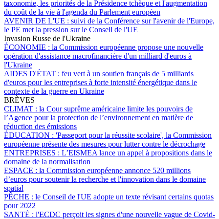
taxonomie, les priorités de la Présidence tchèque et l'augmentation
du coût de la vie à l'agenda du Parlement européen
AVENIR DE L'UE :
suivi de la Conférence sur l'avenir de l'Europe,
le PE met la pression sur le Conseil de l'UE
Invasion Russe de l'Ukraine
ÉCONOMIE :
la Commission européenne propose une nouvelle
opération d'assistance macrofinancière d'un milliard d'euros à
l'Ukraine
AIDES D'ÉTAT :
feu vert à un soutien français de 5 milliards
d'euros pour les entreprises à forte intensité énergétique dans le
contexte de la guerre en Ukraine
BRÈVES
CLIMAT :
la Cour suprême américaine limite les pouvoirs de
l’Agence pour la protection de l’environnement en matière de
réduction des émissions
ÉDUCATION :
'Passeport pour la réussite scolaire', la Commission
européenne présente des mesures pour lutter contre le décrochage
ENTREPRISES :
L’EISMEA lance un appel à propositions dans le
domaine de la normalisation
ESPACE :
la Commission européenne annonce 520 millions
d’euros pour soutenir la recherche et l'innovation dans le domaine
spatial
PÊCHE :
le Conseil de l'UE adopte un texte révisant certains quotas
pour 2022
SANTÉ :
l'ECDC perçoit les signes d'une nouvelle vague de Covid-