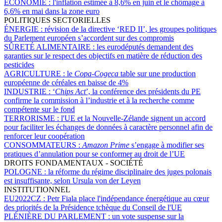
ÉCONOMIE :
l'inflation estimée à 8,6% en juin et le chômage à
6,6% en mai dans la zone euro
POLITIQUES SECTORIELLES
ÉNERGIE :
révision de la directive ‘RED II’, les groupes politiques
du Parlement européen s’accordent sur des compromis
SÛRETÉ ALIMENTAIRE :
les eurodéputés demandent des
garanties sur le respect des objectifs en matière de réduction des
pesticides
AGRICULTURE :
le
Copa-Cogeca
table sur une production
européenne de céréales en baisse de 4%
INDUSTRIE :
‘
Chips Act
’, la conférence des présidents du PE
confirme la commission à l’industrie et à la recherche comme
compétente sur le fond
TERRORISME :
l'UE et la Nouvelle-Zélande signent un accord
pour faciliter les échanges de données à caractère personnel afin de
renforcer leur coopération
CONSOMMATEURS :
Amazon Prime
s’engage à modifier ses
pratiques d’annulation pour se conformer au droit de l’UE
DROITS FONDAMENTAUX - SOCIÉTÉ
POLOGNE :
la réforme du régime disciplinaire des juges polonais
est insuffisante, selon Ursula von der Leyen
INSTITUTIONNEL
EU2022CZ :
Petr Fiala place l'indépendance énergétique au cœur
des priorités de la Présidence tchèque du Conseil de l'UE
PLÉNIÈRE DU PARLEMENT :
un vote suspense sur la