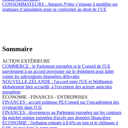
CONSOMMATEURS :
Amazon Prime
s’engage à modifier ses
pratiques d’annulation pour se conformer au droit de l’UE
Sommaire
ACTION EXTÉRIEURE
COMMERCE :
le Parlement européen et le Conseil de l'UE
parviennent à un accord provisoire sur le règlement pour lutter
contre les subventions étrangères déloyales
NOUVELLE-ZÉLANDE :
l'accord entre l'UE et Wellington
globalement bien accueilli, à l'exception des acteurs agricoles
européens
ÉCONOMIE - FINANCES - ENTREPRISES
FINANCES :
accord politique PE/Conseil sur l’encadrement des
cryptoactifs dans l'UE
FINANCES :
divergences au Parlement européen sur les contours
du guichet unique européen d'accès aux données financières
ÉCONOMIE :
l'inflation estimée à 8,6% en juin et le chômage à
6,6% en mai dans la zone euro