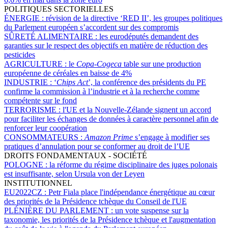
POLITIQUES SECTORIELLES
ÉNERGIE :
révision de la directive ‘RED II’, les groupes politiques
du Parlement européen s’accordent sur des compromis
SÛRETÉ ALIMENTAIRE :
les eurodéputés demandent des
garanties sur le respect des objectifs en matière de réduction des
pesticides
AGRICULTURE :
le
Copa-Cogeca
table sur une production
européenne de céréales en baisse de 4%
INDUSTRIE :
‘
Chips Act
’, la conférence des présidents du PE
confirme la commission à l’industrie et à la recherche comme
compétente sur le fond
TERRORISME :
l'UE et la Nouvelle-Zélande signent un accord
pour faciliter les échanges de données à caractère personnel afin de
renforcer leur coopération
CONSOMMATEURS :
Amazon Prime
s’engage à modifier ses
pratiques d’annulation pour se conformer au droit de l’UE
DROITS FONDAMENTAUX - SOCIÉTÉ
POLOGNE :
la réforme du régime disciplinaire des juges polonais
est insuffisante, selon Ursula von der Leyen
INSTITUTIONNEL
EU2022CZ :
Petr Fiala place l'indépendance énergétique au cœur
des priorités de la Présidence tchèque du Conseil de l'UE
PLÉNIÈRE DU PARLEMENT :
un vote suspense sur la
taxonomie, les priorités de la Présidence tchèque et l'augmentation