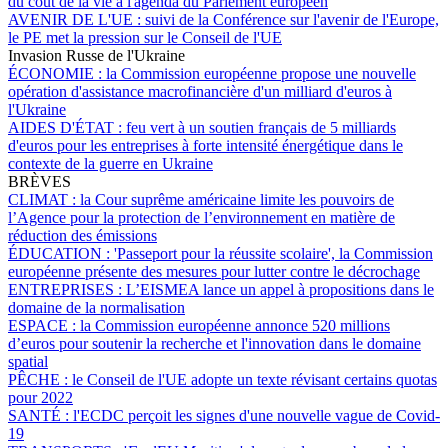
du coût de la vie à l'agenda du Parlement européen
AVENIR DE L'UE :
suivi de la Conférence sur l'avenir de l'Europe,
le PE met la pression sur le Conseil de l'UE
Invasion Russe de l'Ukraine
ÉCONOMIE :
la Commission européenne propose une nouvelle
opération d'assistance macrofinancière d'un milliard d'euros à
l'Ukraine
AIDES D'ÉTAT :
feu vert à un soutien français de 5 milliards
d'euros pour les entreprises à forte intensité énergétique dans le
contexte de la guerre en Ukraine
BRÈVES
CLIMAT :
la Cour suprême américaine limite les pouvoirs de
l’Agence pour la protection de l’environnement en matière de
réduction des émissions
ÉDUCATION :
'Passeport pour la réussite scolaire', la Commission
européenne présente des mesures pour lutter contre le décrochage
ENTREPRISES :
L’EISMEA lance un appel à propositions dans le
domaine de la normalisation
ESPACE :
la Commission européenne annonce 520 millions
d’euros pour soutenir la recherche et l'innovation dans le domaine
spatial
PÊCHE :
le Conseil de l'UE adopte un texte révisant certains quotas
pour 2022
SANTÉ :
l'ECDC perçoit les signes d'une nouvelle vague de Covid-
19