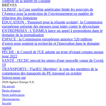
contexte de la guerre en Ukraine
BRÈVES
CLIMAT :
la Cour suprême américaine limite les pouvoirs de
l’Agence pour la protection de l’environnement en matière de
réduction des émissions
ÉDUCATION :
'Passeport pour la réussite scolaire', la Commission
européenne présente des mesures pour lutter contre le décrochage
ENTREPRISES :
L’EISMEA lance un appel à propositions dans le
domaine de la normalisation
ESPACE :
la Commission européenne annonce 520 millions
d’euros pour soutenir la recherche et l'innovation dans le domaine
spatial
PÊCHE :
le Conseil de l'UE adopte un texte révisant certains quotas
pour 2022
SANTÉ :
l'ECDC perçoit les signes d'une nouvelle vague de Covid-
19
TRANSPORTS :
'
FuelEU Maritime
', le vote des membres de la
commission des transports du PE repoussé en octobre
Suivez-nous sur
2026 Agence Europe S.A.
Vie privée
Droits d'auteur
Notre publication
Abonnements
Société