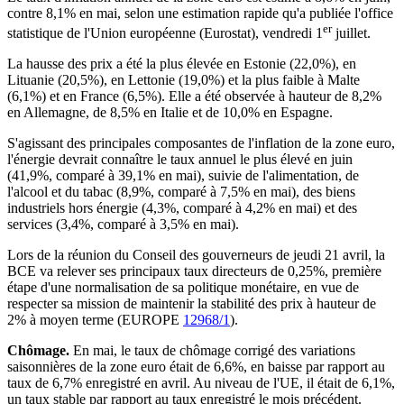
contre 8,1% en mai, selon une estimation rapide qu'a publiée l'office
er
statistique de l'Union européenne (Eurostat), vendredi 1
juillet.
La hausse des prix a été la plus élevée en Estonie (22,0%), en
Lituanie (20,5%), en Lettonie (19,0%) et la plus faible à Malte
(6,1%) et en France (6,5%). Elle a été observée à hauteur de 8,2%
en Allemagne, de 8,5% en Italie et de 10,0% en Espagne.
S'agissant des principales composantes de l'inflation de la zone euro,
l'énergie devrait connaître le taux annuel le plus élevé en juin
(41,9%, comparé à 39,1% en mai), suivie de l'alimentation, de
l'alcool et du tabac (8,9%, comparé à 7,5% en mai), des biens
industriels hors énergie (4,3%, comparé à 4,2% en mai) et des
services (3,4%, comparé à 3,5% en mai).
Lors de la réunion du Conseil des gouverneurs de jeudi 21 avril, la
BCE va relever ses principaux taux directeurs de 0,25%, première
étape d'une normalisation de sa politique monétaire, en vue de
respecter sa mission de maintenir la stabilité des prix à hauteur de
2% à moyen terme (EUROPE
12968/1
).
Chômage.
En mai, le taux de chômage corrigé des variations
saisonnières de la zone euro était de 6,6%, en baisse par rapport au
taux de 6,7% enregistré en avril. Au niveau de l'UE, il était de 6,1%,
un taux stable par rapport au taux enregistré le mois précédent.