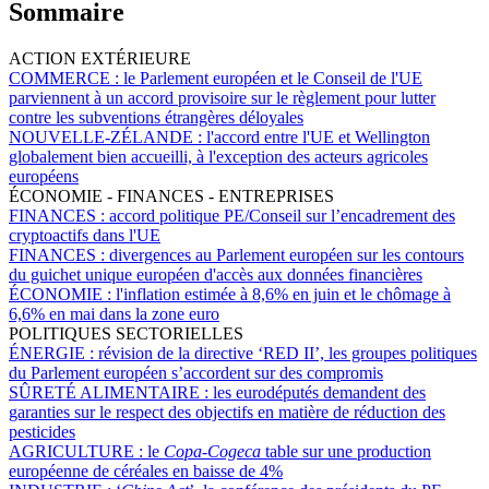
Sommaire
ACTION EXTÉRIEURE
COMMERCE :
le Parlement européen et le Conseil de l'UE
parviennent à un accord provisoire sur le règlement pour lutter
contre les subventions étrangères déloyales
NOUVELLE-ZÉLANDE :
l'accord entre l'UE et Wellington
globalement bien accueilli, à l'exception des acteurs agricoles
européens
ÉCONOMIE - FINANCES - ENTREPRISES
FINANCES :
accord politique PE/Conseil sur l’encadrement des
cryptoactifs dans l'UE
FINANCES :
divergences au Parlement européen sur les contours
du guichet unique européen d'accès aux données financières
ÉCONOMIE :
l'inflation estimée à 8,6% en juin et le chômage à
6,6% en mai dans la zone euro
POLITIQUES SECTORIELLES
ÉNERGIE :
révision de la directive ‘RED II’, les groupes politiques
du Parlement européen s’accordent sur des compromis
SÛRETÉ ALIMENTAIRE :
les eurodéputés demandent des
garanties sur le respect des objectifs en matière de réduction des
pesticides
AGRICULTURE :
le
Copa-Cogeca
table sur une production
européenne de céréales en baisse de 4%