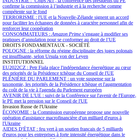
INDUSTRIE :
‘
Chips Act
’, la conférence des présidents du PE
confirme la commission à l’industrie et à la recherche comme
compétente sur le fond
TERRORISME :
l'UE et la Nouvelle-Zélande signent un accord
pour faciliter les échanges de données à caractère personnel afin de
renforcer leur coopération
CONSOMMATEURS :
Amazon Prime
s’engage à modifier ses
pratiques d’annulation pour se conformer au droit de l’UE
DROITS FONDAMENTAUX - SOCIÉTÉ
POLOGNE :
la réforme du régime disciplinaire des juges polonais
est insuffisante, selon Ursula von der Leyen
INSTITUTIONNEL
EU2022CZ :
Petr Fiala place l'indépendance énergétique au cœur
des priorités de la Présidence tchèque du Conseil de l'UE
PLÉNIÈRE DU PARLEMENT :
un vote suspense sur la
taxonomie, les priorités de la Présidence tchèque et l'augmentation
du coût de la vie à l'agenda du Parlement européen
AVENIR DE L'UE :
suivi de la Conférence sur l'avenir de l'Europe,
le PE met la pression sur le Conseil de l'UE
Invasion Russe de l'Ukraine
ÉCONOMIE :
la Commission européenne propose une nouvelle
opération d'assistance macrofinancière d'un milliard d'euros à
l'Ukraine
AIDES D'ÉTAT :
feu vert à un soutien français de 5 milliards
d'euros pour les entreprises à forte intensité énergétique dans le