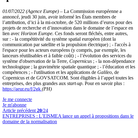
01/07/2022 (Agence Europe)
–
La Commission européenne a
annoncé, jeudi 30 juin, avoir informé les États membres de
l’attribution, d’ici à la mi-octobre, de 520 millions d’euros pour des
projets de recherche et d’innovation dans le domaine de l’espace en
lien avec
Horizon Europe.
Ces fonds seront fléchés, entre autres,
sur : - la compétitivité du système spatial européen (dont la
communication par satellite et la propulsion électrique) ; - l'accès à
l'espace pour les acteurs européens (y compris, par exemple, les
lanceurs réutilisables et à faible coût) ; - l’évolution des services du
système d'observation de la Terre,
Copernicus
; - la non-dépendance
technologique ; la gravimétrie spatiale quantique ; - l’éducation et les
compétences ; - l'utilisation et les applications de
Galileo
, de
Copernicus et de GOVSATCOM. Sont éligibles à l’appel toutes les
entreprises, des plus grandes aux
start-up
. Pour en savoir plus :
https://aeur.eu/f/2gk
(PH)
Je me connecte
Je m'abonne
Article précédent
20
/24
ENTREPRISES :
L’EISMEA lance un appel à propositions dans le
domaine de la normalisation