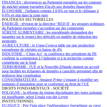
FINANCES :
divergences au Parlement européen sur les contours
du guichet unique européen d'accès aux données financières
ÉCONOMIE :
l'inflation estimée à 8,6% en juin et le chômage à
6,6% en mai dans la zone euro
POLITIQUES SECTORIELLES
ÉNERGIE :
révision de la directive ‘RED II’, les groupes politiques
du Parlement européen s’accordent sur des compromis
SÛRETÉ ALIMENTAIRE :
les eurodéputés demandent des
garanties sur le respect des objectifs en matière de réduction des
pesticides
AGRICULTURE :
le
Copa-Cogeca
table sur une production
européenne de céréales en baisse de 4%
INDUSTRIE :
‘
Chips Act
’, la conférence des présidents du PE
confirme la commission à l’industrie et à la recherche comme
compétente sur le fond
TERRORISME :
l'UE et la Nouvelle-Zélande signent un accord
pour faciliter les échanges de données à caractère personnel afin de
renforcer leur coopération
CONSOMMATEURS :
Amazon Prime
s’engage à modifier ses
pratiques d’annulation pour se conformer au droit de l’UE
DROITS FONDAMENTAUX - SOCIÉTÉ
POLOGNE :
la réforme du régime disciplinaire des juges polonais
est insuffisante, selon Ursula von der Leyen
INSTITUTIONNEL
EU2022CZ :
Petr Fiala place l'indépendance énergétique au cœur