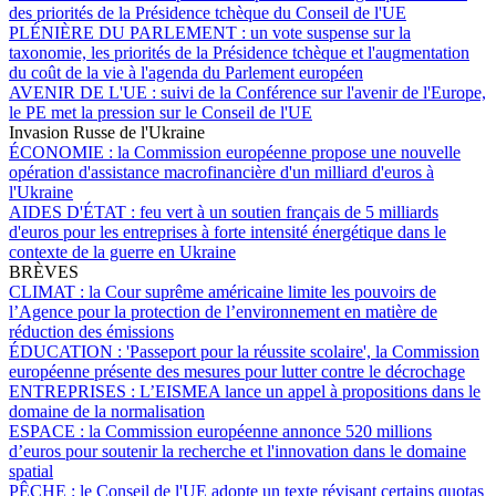
des priorités de la Présidence tchèque du Conseil de l'UE
PLÉNIÈRE DU PARLEMENT :
un vote suspense sur la
taxonomie, les priorités de la Présidence tchèque et l'augmentation
du coût de la vie à l'agenda du Parlement européen
AVENIR DE L'UE :
suivi de la Conférence sur l'avenir de l'Europe,
le PE met la pression sur le Conseil de l'UE
Invasion Russe de l'Ukraine
ÉCONOMIE :
la Commission européenne propose une nouvelle
opération d'assistance macrofinancière d'un milliard d'euros à
l'Ukraine
AIDES D'ÉTAT :
feu vert à un soutien français de 5 milliards
d'euros pour les entreprises à forte intensité énergétique dans le
contexte de la guerre en Ukraine
BRÈVES
CLIMAT :
la Cour suprême américaine limite les pouvoirs de
l’Agence pour la protection de l’environnement en matière de
réduction des émissions
ÉDUCATION :
'Passeport pour la réussite scolaire', la Commission
européenne présente des mesures pour lutter contre le décrochage
ENTREPRISES :
L’EISMEA lance un appel à propositions dans le
domaine de la normalisation
ESPACE :
la Commission européenne annonce 520 millions
d’euros pour soutenir la recherche et l'innovation dans le domaine
spatial
PÊCHE :
le Conseil de l'UE adopte un texte révisant certains quotas