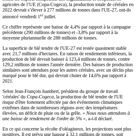
agricoles de l’UE (Copa-Cogeca), la production totale de céréales en
2022 devrait s’élever à 277 millions de tonnes dans l'UE-27, ont-ils
er
annoncé vendredi 1
juillet.
Ce chiffre représente une baisse de 4,4% par rapport à la campagne
précédente (290 millions de tonnes) et -3,8% par rapport à la
moyenne pluriannuelle de 288 millions de tonnes.
La superficie de blé tendre de l'UE-27 est restée quasiment stable
avec 21,7 millions d'hectares. En raison de rendements inférieurs, la
production de blé devrait baisser à 123,4 millions de tonnes, contre
129,2 millions de tonnes l'année dernière. Des baisses de production
similaires sont attendues pour les autres céréales, avec un déclin plus
marqué pour le blé dur, qui devrait chuter de 14,6% par rapport à
2021.
Selon Jean-François Isambert, président du groupe de travail
'céréales' du
Copa-Cogeca
, la production de blé tendre de l'UE
risque d'être fortement affectée par des événements climatiques
extrêmes dans de nombreuses régions avec des températures
élevées, un déficit de pluie ou de la grêle. «
Nous nous attendons à
une baisse de rendement de l'ordre de 5%
», a-t-il déclaré.
En ce qui concerne la récolte d'oléagineux, les projections sont plus
positives. Il est prévu une hausse à 32,1 millions de tonnes, soit