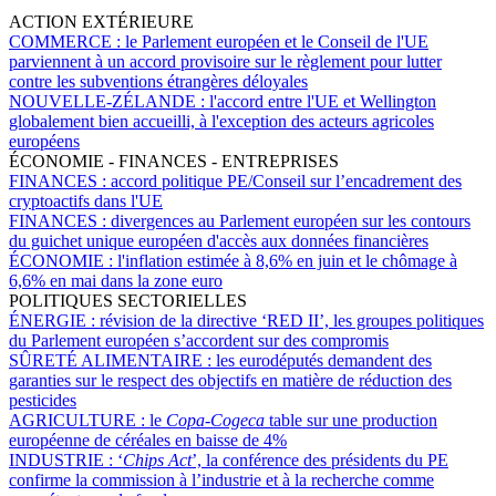
ACTION EXTÉRIEURE
COMMERCE :
le Parlement européen et le Conseil de l'UE
parviennent à un accord provisoire sur le règlement pour lutter
contre les subventions étrangères déloyales
NOUVELLE-ZÉLANDE :
l'accord entre l'UE et Wellington
globalement bien accueilli, à l'exception des acteurs agricoles
européens
ÉCONOMIE - FINANCES - ENTREPRISES
FINANCES :
accord politique PE/Conseil sur l’encadrement des
cryptoactifs dans l'UE
FINANCES :
divergences au Parlement européen sur les contours
du guichet unique européen d'accès aux données financières
ÉCONOMIE :
l'inflation estimée à 8,6% en juin et le chômage à
6,6% en mai dans la zone euro
POLITIQUES SECTORIELLES
ÉNERGIE :
révision de la directive ‘RED II’, les groupes politiques
du Parlement européen s’accordent sur des compromis
SÛRETÉ ALIMENTAIRE :
les eurodéputés demandent des
garanties sur le respect des objectifs en matière de réduction des
pesticides
AGRICULTURE :
le
Copa-Cogeca
table sur une production
européenne de céréales en baisse de 4%
INDUSTRIE :
‘
Chips Act
’, la conférence des présidents du PE
confirme la commission à l’industrie et à la recherche comme