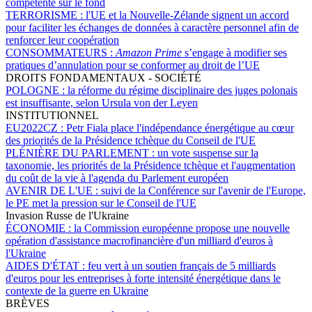
compétente sur le fond
TERRORISME :
l'UE et la Nouvelle-Zélande signent un accord
pour faciliter les échanges de données à caractère personnel afin de
renforcer leur coopération
CONSOMMATEURS :
Amazon Prime
s’engage à modifier ses
pratiques d’annulation pour se conformer au droit de l’UE
DROITS FONDAMENTAUX - SOCIÉTÉ
POLOGNE :
la réforme du régime disciplinaire des juges polonais
est insuffisante, selon Ursula von der Leyen
INSTITUTIONNEL
EU2022CZ :
Petr Fiala place l'indépendance énergétique au cœur
des priorités de la Présidence tchèque du Conseil de l'UE
PLÉNIÈRE DU PARLEMENT :
un vote suspense sur la
taxonomie, les priorités de la Présidence tchèque et l'augmentation
du coût de la vie à l'agenda du Parlement européen
AVENIR DE L'UE :
suivi de la Conférence sur l'avenir de l'Europe,
le PE met la pression sur le Conseil de l'UE
Invasion Russe de l'Ukraine
ÉCONOMIE :
la Commission européenne propose une nouvelle
opération d'assistance macrofinancière d'un milliard d'euros à
l'Ukraine
AIDES D'ÉTAT :
feu vert à un soutien français de 5 milliards
d'euros pour les entreprises à forte intensité énergétique dans le
contexte de la guerre en Ukraine
BRÈVES