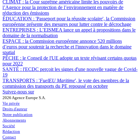
CLIMAT :
la Cour suprême américaine limite les pouvoirs de
l’Agence pour la protection de l’environnement en matière de
réduction des émissions
ÉDUCATION :
'Passeport pour la réussite scolaire', la Commission
européenne présente des mesures pour lutter contre le décrochage
ENTREPRISES :
L’EISMEA lance un appel à propositions dans le
domaine de la normalisation
ESPACE :
la Commission européenne annonce 520 millions
d’euros pour soutenir la recherche et l'innovation dans le domaine
spatial
PÊCHE :
le Conseil de l'UE adopte un texte révisant certains quotas
pour 2022
SANTÉ :
l'ECDC perçoit les signes d'une nouvelle vague de Covid-
19
TRANSPORTS :
'
FuelEU Maritime
', le vote des membres de la
commission des transports du PE repoussé en octobre
Suivez-nous sur
2026 Agence Europe S.A.
Vie privée
Droits d'auteur
Notre publication
Abonnements
Société
Rédaction
Contact