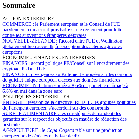
Sommaire
ACTION EXTÉRIEURE
COMMERCE :
le Parlement européen et le Conseil de l'UE
parviennent à un accord provisoire sur le règlement pour lutter
contre les subventions étrangères déloyales
NOUVELLE-ZÉLANDE :
l'accord entre l'UE et Wellington
globalement bien accueilli, à l'exception des acteurs agricoles
européens
ÉCONOMIE - FINANCES - ENTREPRISES
FINANCES :
accord politique PE/Conseil sur l’encadrement des
cryptoactifs dans l'UE
FINANCES :
divergences au Parlement européen sur les contours
du guichet unique européen d'accès aux données financières
ÉCONOMIE :
l'inflation estimée à 8,6% en juin et le chômage à
6,6% en mai dans la zone euro
POLITIQUES SECTORIELLES
ÉNERGIE :
révision de la directive ‘RED II’, les groupes politiques
du Parlement européen s’accordent sur des compromis
SÛRETÉ ALIMENTAIRE :
les eurodéputés demandent des
garanties sur le respect des objectifs en matière de réduction des
pesticides
AGRICULTURE :
le
Copa-Cogeca
table sur une production
européenne de céréales en baisse de 4%