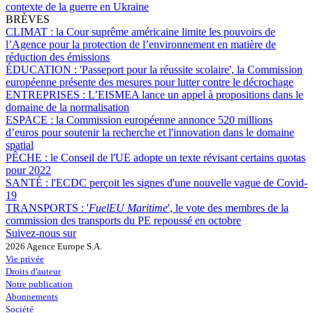
contexte de la guerre en Ukraine
BRÈVES
CLIMAT :
la Cour suprême américaine limite les pouvoirs de
l’Agence pour la protection de l’environnement en matière de
réduction des émissions
ÉDUCATION :
'Passeport pour la réussite scolaire', la Commission
européenne présente des mesures pour lutter contre le décrochage
ENTREPRISES :
L’EISMEA lance un appel à propositions dans le
domaine de la normalisation
ESPACE :
la Commission européenne annonce 520 millions
d’euros pour soutenir la recherche et l'innovation dans le domaine
spatial
PÊCHE :
le Conseil de l'UE adopte un texte révisant certains quotas
pour 2022
SANTÉ :
l'ECDC perçoit les signes d'une nouvelle vague de Covid-
19
TRANSPORTS :
'
FuelEU Maritime
', le vote des membres de la
commission des transports du PE repoussé en octobre
Suivez-nous sur
2026 Agence Europe S.A.
Vie privée
Droits d'auteur
Notre publication
Abonnements
Société