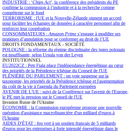
INDUSTRIE :
‘
Chips Act
’, la conférence des présidents du PE
confirme la commission à l’industrie et à la recherche comme
compétente sur le fond
TERRORISME :
l'UE et la Nouvelle-Zélande signent un accord
pour faciliter les échanges de données à caractère personnel afin de
renforcer leur coopération
CONSOMMATEURS :
Amazon Prime
s’engage à modifier ses
pratiques d’annulation pour se conformer au droit de l’UE
DROITS FONDAMENTAUX - SOCIÉTÉ
POLOGNE :
la réforme du régime disciplinaire des juges polonais
est insuffisante, selon Ursula von der Leyen
INSTITUTIONNEL
EU2022CZ :
Petr Fiala place l'indépendance énergétique au cœur
des priorités de la Présidence tchèque du Conseil de l'UE
PLÉNIÈRE DU PARLEMENT :
un vote suspense sur la
taxonomie, les priorités de la Présidence tchèque et l'augmentation
du coût de la vie à l'agenda du Parlement européen
AVENIR DE L'UE :
suivi de la Conférence sur l'avenir de l'Europe,
le PE met la pression sur le Conseil de l'UE
Invasion Russe de l'Ukraine
ÉCONOMIE :
la Commission européenne propose une nouvelle
opération d'assistance macrofinancière d'un milliard d'euros à
l'Ukraine
AIDES D'ÉTAT :
feu vert à un soutien français de 5 milliards
d'euros pour les entreprises à forte intensité énergétique dans le