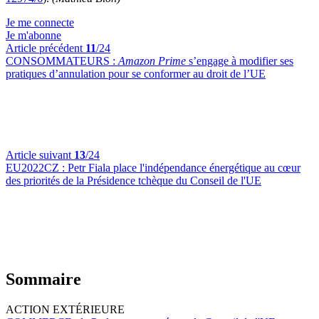
Je me connecte
Je m'abonne
Article précédent
11
/24
CONSOMMATEURS :
Amazon Prime
s’engage à modifier ses
pratiques d’annulation pour se conformer au droit de l’UE
Article suivant
13
/24
EU2022CZ :
Petr Fiala place l'indépendance énergétique au cœur
des priorités de la Présidence tchèque du Conseil de l'UE
Sommaire
ACTION EXTÉRIEURE