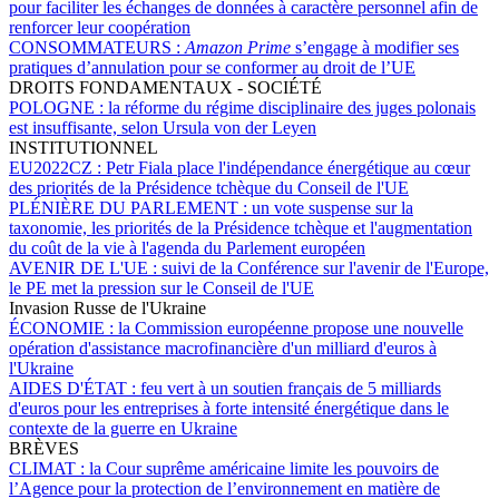
pour faciliter les échanges de données à caractère personnel afin de
renforcer leur coopération
CONSOMMATEURS :
Amazon Prime
s’engage à modifier ses
pratiques d’annulation pour se conformer au droit de l’UE
DROITS FONDAMENTAUX - SOCIÉTÉ
POLOGNE :
la réforme du régime disciplinaire des juges polonais
est insuffisante, selon Ursula von der Leyen
INSTITUTIONNEL
EU2022CZ :
Petr Fiala place l'indépendance énergétique au cœur
des priorités de la Présidence tchèque du Conseil de l'UE
PLÉNIÈRE DU PARLEMENT :
un vote suspense sur la
taxonomie, les priorités de la Présidence tchèque et l'augmentation
du coût de la vie à l'agenda du Parlement européen
AVENIR DE L'UE :
suivi de la Conférence sur l'avenir de l'Europe,
le PE met la pression sur le Conseil de l'UE
Invasion Russe de l'Ukraine
ÉCONOMIE :
la Commission européenne propose une nouvelle
opération d'assistance macrofinancière d'un milliard d'euros à
l'Ukraine
AIDES D'ÉTAT :
feu vert à un soutien français de 5 milliards
d'euros pour les entreprises à forte intensité énergétique dans le
contexte de la guerre en Ukraine
BRÈVES
CLIMAT :
la Cour suprême américaine limite les pouvoirs de
l’Agence pour la protection de l’environnement en matière de