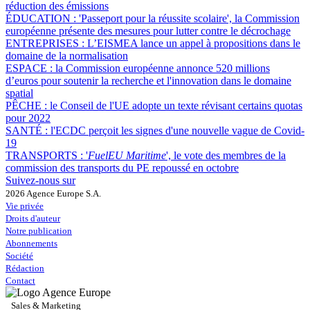
réduction des émissions
ÉDUCATION :
'Passeport pour la réussite scolaire', la Commission
européenne présente des mesures pour lutter contre le décrochage
ENTREPRISES :
L’EISMEA lance un appel à propositions dans le
domaine de la normalisation
ESPACE :
la Commission européenne annonce 520 millions
d’euros pour soutenir la recherche et l'innovation dans le domaine
spatial
PÊCHE :
le Conseil de l'UE adopte un texte révisant certains quotas
pour 2022
SANTÉ :
l'ECDC perçoit les signes d'une nouvelle vague de Covid-
19
TRANSPORTS :
'
FuelEU Maritime
', le vote des membres de la
commission des transports du PE repoussé en octobre
Suivez-nous sur
2026 Agence Europe S.A.
Vie privée
Droits d'auteur
Notre publication
Abonnements
Société
Rédaction
Contact
Sales & Marketing