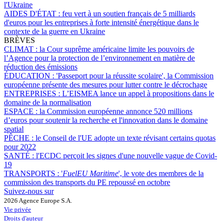
l'Ukraine
AIDES D'ÉTAT :
feu vert à un soutien français de 5 milliards
d'euros pour les entreprises à forte intensité énergétique dans le
contexte de la guerre en Ukraine
BRÈVES
CLIMAT :
la Cour suprême américaine limite les pouvoirs de
l’Agence pour la protection de l’environnement en matière de
réduction des émissions
ÉDUCATION :
'Passeport pour la réussite scolaire', la Commission
européenne présente des mesures pour lutter contre le décrochage
ENTREPRISES :
L’EISMEA lance un appel à propositions dans le
domaine de la normalisation
ESPACE :
la Commission européenne annonce 520 millions
d’euros pour soutenir la recherche et l'innovation dans le domaine
spatial
PÊCHE :
le Conseil de l'UE adopte un texte révisant certains quotas
pour 2022
SANTÉ :
l'ECDC perçoit les signes d'une nouvelle vague de Covid-
19
TRANSPORTS :
'
FuelEU Maritime
', le vote des membres de la
commission des transports du PE repoussé en octobre
Suivez-nous sur
2026 Agence Europe S.A.
Vie privée
Droits d'auteur