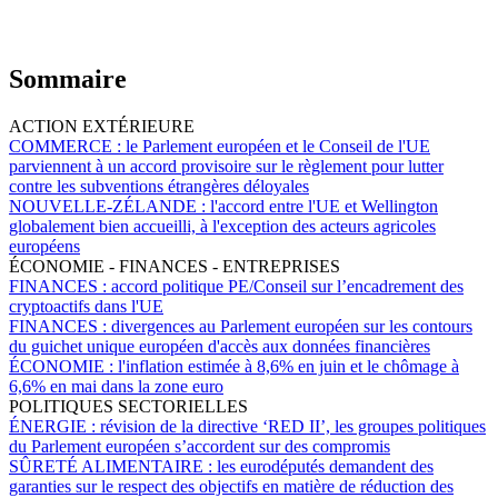
Sommaire
ACTION EXTÉRIEURE
COMMERCE :
le Parlement européen et le Conseil de l'UE
parviennent à un accord provisoire sur le règlement pour lutter
contre les subventions étrangères déloyales
NOUVELLE-ZÉLANDE :
l'accord entre l'UE et Wellington
globalement bien accueilli, à l'exception des acteurs agricoles
européens
ÉCONOMIE - FINANCES - ENTREPRISES
FINANCES :
accord politique PE/Conseil sur l’encadrement des
cryptoactifs dans l'UE
FINANCES :
divergences au Parlement européen sur les contours
du guichet unique européen d'accès aux données financières
ÉCONOMIE :
l'inflation estimée à 8,6% en juin et le chômage à
6,6% en mai dans la zone euro
POLITIQUES SECTORIELLES
ÉNERGIE :
révision de la directive ‘RED II’, les groupes politiques
du Parlement européen s’accordent sur des compromis
SÛRETÉ ALIMENTAIRE :
les eurodéputés demandent des
garanties sur le respect des objectifs en matière de réduction des