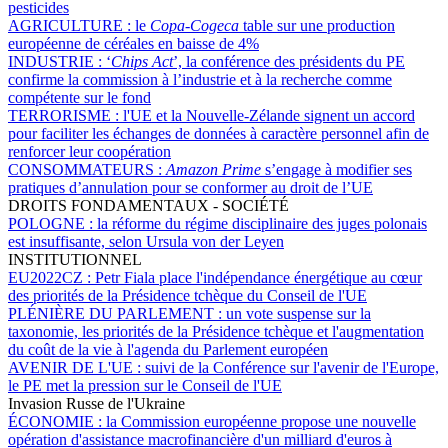
pesticides
AGRICULTURE :
le
Copa-Cogeca
table sur une production
européenne de céréales en baisse de 4%
INDUSTRIE :
‘
Chips Act
’, la conférence des présidents du PE
confirme la commission à l’industrie et à la recherche comme
compétente sur le fond
TERRORISME :
l'UE et la Nouvelle-Zélande signent un accord
pour faciliter les échanges de données à caractère personnel afin de
renforcer leur coopération
CONSOMMATEURS :
Amazon Prime
s’engage à modifier ses
pratiques d’annulation pour se conformer au droit de l’UE
DROITS FONDAMENTAUX - SOCIÉTÉ
POLOGNE :
la réforme du régime disciplinaire des juges polonais
est insuffisante, selon Ursula von der Leyen
INSTITUTIONNEL
EU2022CZ :
Petr Fiala place l'indépendance énergétique au cœur
des priorités de la Présidence tchèque du Conseil de l'UE
PLÉNIÈRE DU PARLEMENT :
un vote suspense sur la
taxonomie, les priorités de la Présidence tchèque et l'augmentation
du coût de la vie à l'agenda du Parlement européen
AVENIR DE L'UE :
suivi de la Conférence sur l'avenir de l'Europe,
le PE met la pression sur le Conseil de l'UE
Invasion Russe de l'Ukraine
ÉCONOMIE :
la Commission européenne propose une nouvelle
opération d'assistance macrofinancière d'un milliard d'euros à