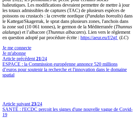
halieutiques. Les modifications devraient permettre de mettre à jour
les totaux admissibles de captures (TAC) de plusieurs espèces de
poissons ou crustacés : la crevette nordique (
Pandalus borealis
) dans
le Kattegat/Skagerrak, le sprat dans plusieurs zones, l'anchois dans
la zone sud (10 061 tonnes), le germon de la Méditerranée (
Thunnus
alalunga
) et l’albacore (
Thunnus albacares
). Lien vers le règlement
en question adopté par procédure écrite :
https://aeur.eu/f/2gf
(
LC
)
Je me connecte
Je m'abonne
Article précédent
21
/24
ESPACE :
la Commission européenne annonce 520 millions
d’euros pour soutenir la recherche et l'innovation dans le domaine
spatial
Article suivant
23
/24
SANTÉ :
l'ECDC perçoit les signes d'une nouvelle vague de Covid-
19