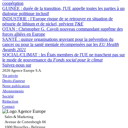
coopération
GUINÉE :
durée de la transition, l'UE appelle toutes les parties à un
dialogue politique inclusif
INDUSTRIE :
l’Europe risque de se retrouver en situation de
pénurie de lithium et de nickel, prévient
T&E
OTAN :
Christopher G. Cavoli nouveau commandant suprême des
forces alliées en Europe
SANTÉ :
quinze organisations œuvrant pour la prévention du
cancer ou pour la santé mentale récompensées par les
EU Health
Awards 2021
SOCIAL/CLIMAT :
les États membres de l'UE ne tranchent pas sur
le mode de gouvernance du
Fonds social pour le climat
Suivez-nous sur
2026 Agence Europe S.A.
Vie privée
Droits d'auteur
Notre publication
Abonnements
Société
Rédaction
Contact
Sales & Marketing
Avenue de Cortenbergh 66
1000 Bruxelles - Belgique