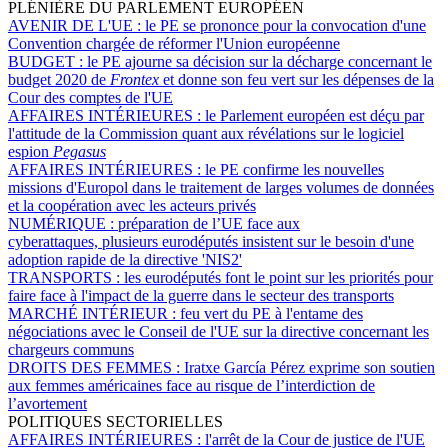
PLÉNIÈRE DU PARLEMENT EUROPÉEN
AVENIR DE L'UE :
le PE se prononce pour la convocation d'une
Convention chargée de réformer l'Union européenne
BUDGET :
le PE ajourne sa décision sur la décharge concernant le
budget 2020 de
Frontex
et donne son feu vert sur les dépenses de la
Cour des comptes de l'UE
AFFAIRES INTÉRIEURES :
le Parlement européen est déçu par
l'attitude de la Commission quant aux révélations sur le logiciel
espion
Pegasus
AFFAIRES INTÉRIEURES :
le PE confirme les nouvelles
missions d'Europol dans le traitement de larges volumes de données
et la coopération avec les acteurs privés
NUMÉRIQUE :
préparation de l’UE face aux
cyberattaques, plusieurs eurodéputés insistent sur le besoin d'une
adoption rapide de la directive 'NIS2'
TRANSPORTS :
les eurodéputés font le point sur les priorités pour
faire face à l'impact de la guerre dans le secteur des transports
MARCHÉ INTÉRIEUR :
feu vert du PE à l'entame des
négociations avec le Conseil de l'UE sur la directive concernant les
chargeurs communs
DROITS DES FEMMES :
Iratxe García Pérez exprime son soutien
aux femmes américaines face au risque de l’interdiction de
l’avortement
POLITIQUES SECTORIELLES
AFFAIRES INTÉRIEURES :
l'arrêt de la Cour de justice de l'UE