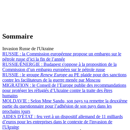
Sommaire
Invasion Russe de l'Ukraine
RUSSIE :
la Commission européenne propose un embargo sur le
pétrole russe d’ici la fin de l’année
RUSSIE/ÉNERGIE :
Budapest s'oppose à la proposition de la
Commission d’un embargo européen sur le pétrole russe
RUSSIE :
le groupe
Renew Europe
au PE plaide pour des sanctions
contre les facilitateurs de la guerre menée par Moscou
MIGRATION :
le Conseil de l’Europe publie des recommandations
pour protéger les réfugiés d’Ukraine contre la traite des êtres
humains
MOLDAVIE :
Selon Mme Sandu, son pays va remettre la deuxième
partie du questionnaire pour l’adhésion de son pays dans les
prochains jours
AIDES D'ÉTAT :
feu vert à un dispositif allemand de 11 milliards
d’euros pour les entreprises dans le contexte de l'invasion de
l'Ukraine