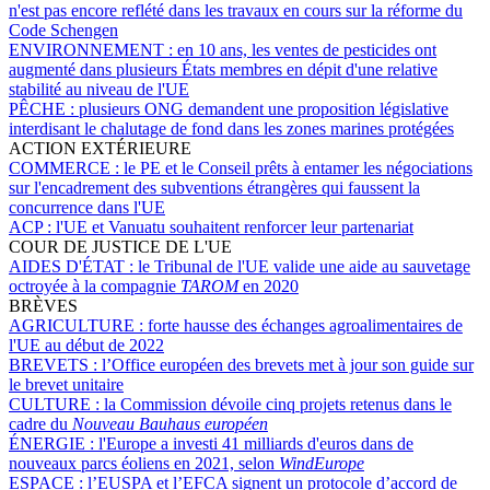
n'est pas encore reflété dans les travaux en cours sur la réforme du
Code Schengen
ENVIRONNEMENT :
en 10 ans, les ventes de pesticides ont
augmenté dans plusieurs États membres en dépit d'une relative
stabilité au niveau de l'UE
PÊCHE :
plusieurs ONG demandent une proposition législative
interdisant le chalutage de fond dans les zones marines protégées
ACTION EXTÉRIEURE
COMMERCE :
le PE et le Conseil prêts à entamer les négociations
sur l'encadrement des subventions étrangères qui faussent la
concurrence dans l'UE
ACP :
l'UE et Vanuatu souhaitent renforcer leur partenariat
COUR DE JUSTICE DE L'UE
AIDES D'ÉTAT :
le Tribunal de l'UE valide une aide au sauvetage
octroyée à la compagnie
TAROM
en 2020
BRÈVES
AGRICULTURE :
forte hausse des échanges agroalimentaires de
l'UE au début de 2022
BREVETS :
l’Office européen des brevets met à jour son guide sur
le brevet unitaire
CULTURE :
la Commission dévoile cinq projets retenus dans le
cadre du
Nouveau Bauhaus européen
ÉNERGIE :
l'Europe a investi 41 milliards d'euros dans de
nouveaux parcs éoliens en 2021, selon
WindEurope
ESPACE :
l’EUSPA et l’EFCA signent un protocole d’accord de