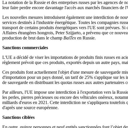
La notation de la Russie et des entreprises russes par les agences de n
leur faire perdre encore davantage l'accès aux marchés financiers d
Les nouvelles mesures introduisent également une interdiction de nouv
services destinés à l'industrie énergétique. Toutes les compagnies rus
transport de certains produits énergétiques vers l'UE sont prévues. Si 
Affaires étrangères hongrois, Peter Szijjarto, a prévenu que ce nouvea
production de brut dans le champ
BaiTex
en Russie.
Sanctions commerciales
L'UE a décidé de viser les importations de produits finis russes en acie
règlement prévoit que ces produits, exportés depuis un autre pays, mai
Ces produits font actuellement l'objet d'une mesure de sauvegarde 
d'importation pour un pays donné, un tarif de 25% s'applique sur les 
de sauvegarde en distribuant les quotas russes aux autres partenaires
Par ailleurs, l'UE impose une interdiction à l'exportation vers la Russi
les perles, pierres précieuses ou encore des véhicules onéreux, notamm
milliards d'euros en 2021. Cette interdiction ne s'appliquera toutefois
d'après une source européenne.
Sanctions ciblées
En outre, quinze personnes et neuf entités sanctionnées font l’objet d