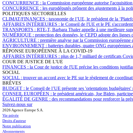
CONCURRENCE :
la Commission européenne autorise l'acquisitio
CONCURRENCE :
les eurodéputés prônent des ajustements à la pol
POLITIQUES SECTORIELLES
CLIMAT/FINANCES :
taxonomie de l’UE, le président de la ‘Platef
AFFAIRES INTÉRIEURES :
le Conseil de l'UE et le PE s'accorden
TRANSPORTS :
RTE-T, Barbara Thaler appelle à une meilleure sup
NUMÉRIQUE :
protection des données, le CEPD adopte des lignes dir
AGRICULTURE :
première analyse par la Commission européenne des
ENVIRONNEMENT :
batteries durables, quatre ONG européennes a
RÉPONSE EUROPÉENNE À LA COVID-19
AFFAIRES INTÉRIEURES :
plus de 1,7 milliard de certificats Cov
COUR DE JUSTICE DE L'UE
FINANCES :
la Cour de justice de l'UE précise les conditions justifia
SOCIAL
SOCIAL :
trouver un accord avec le PE sur le règlement de coordinati
BRÈVES
BUDGET :
le Conseil de l’UE présente ses 'orientations budgétaires
CONSEIL EUROPÉEN :
le président américain, Joe Biden, partici
ÉGALITÉ DE GENRE :
des recommandations pour renforcer la pré
Suivez-nous sur
2026 Agence Europe S.A.
Vie privée
Droits d'auteur
Notre publication
Abonnements