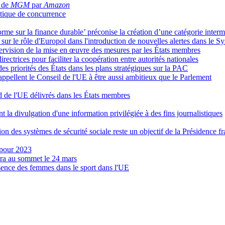
n de
MGM
par
Amazon
itique de concurrence
orme sur la finance durable’ préconise la création d’une catégorie interm
t sur le rôle d'Europol dans l'introduction de nouvelles alertes dans le
ervision de la mise en œuvre des mesures par les États membres
ectrices pour faciliter la coopération entre autorités nationales
 priorités des États dans les plans stratégiques sur la PAC
ppellent le Conseil de l'UE à être aussi ambitieux que le Parlement
id de l'UE délivrés dans les États membres
nt la divulgation d'une information privilégiée à des fins journalistiques
on des systèmes de sécurité sociale reste un objectif de la Présidence f
' pour 2023
pera au sommet le 24 mars
sence des femmes dans le sport dans l'UE