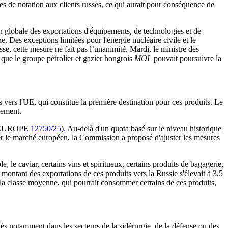
ces de notation aux clients russes, ce qui aurait pour conséquence de
n globale des exportations d'équipements, de technologies et de
. Des exceptions limitées pour l'énergie nucléaire civile et le
se, cette mesure ne fait pas l’unanimité. Mardi, le ministre des
 que le groupe pétrolier et gazier hongrois
MOL
pouvait poursuivre la
ns vers l'UE, qui constitue la première destination pour ces produits. Le
nement.
ns (EUROPE
12750/25
). Au-delà d'un quota basé sur le niveau historique
er le marché européen, la Commission a proposé d'ajuster les mesures
, le caviar, certains vins et spiritueux, certains produits de bagagerie,
ontant des exportations de ces produits vers la Russie s'élevait à 3,5
r la classe moyenne, qui pourrait consommer certains de ces produits,
és notamment dans les secteurs de la sidérurgie, de la défense ou des