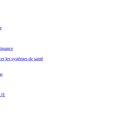
e
uissance
cer les systèmes de santé
ns
'UE