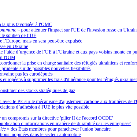
on la plus favorisée' à l'OMC
 commune
» pour atténuer l'impact sur l'UE de l'invasion russe en Ukrain
 le soutien de l’UE
e l’Europe, mais en sera peut-être expulsée
usse en Ukraine
e l’aide d’urgence de l’UE à l’Ukraine et aux pays voisins monte en p
lon l'OIM
oordonner la prise en charge sanitaire des réfugiés ukrainiens et renfor
prudente sur de possibles nouvelles flexibilités
nvainc pas les eurodéputés
 européens à supprimer les frais d'itinérance pour les réfugiés ukrainie
constituer des stocks stratégiques de gaz
on avec le PE sur le mécanisme d'ajustement carbone aux frontières de l
ations d’adhésion à l'UE le plus vite possible
r un compromis sur la directive 'pilier II de l'accord OCDE'
ublication d'informations en matière de durabilité par les entreprises'
elée
» des États membres pour parachever l'union bancaire
ions inopinées dans le secteur automobile