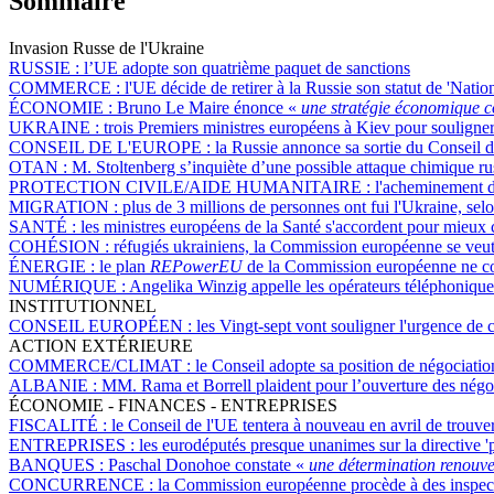
Sommaire
Invasion Russe de l'Ukraine
RUSSIE :
l’UE adopte son quatrième paquet de sanctions
COMMERCE :
l'UE décide de retirer à la Russie son statut de 'Nati
ÉCONOMIE :
Bruno Le Maire énonce «
une stratégie économique
UKRAINE :
trois Premiers ministres européens à Kiev pour souligner
CONSEIL DE L'EUROPE :
la Russie annonce sa sortie du Conseil d
OTAN :
M. Stoltenberg s’inquiète d’une possible attaque chimique r
PROTECTION CIVILE/AIDE HUMANITAIRE :
l'acheminement d
MIGRATION :
plus de 3 millions de personnes ont fui l'Ukraine, se
SANTÉ :
les ministres européens de la Santé s'accordent pour mieux c
COHÉSION :
réfugiés ukrainiens, la Commission européenne se veut 
ÉNERGIE :
le plan
REPowerEU
de la Commission européenne ne co
NUMÉRIQUE :
Angelika Winzig appelle les opérateurs téléphoniques
INSTITUTIONNEL
CONSEIL EUROPÉEN :
les Vingt-sept vont souligner l'urgence de 
ACTION EXTÉRIEURE
COMMERCE/CLIMAT :
le Conseil adopte sa position de négociati
ALBANIE :
MM. Rama et Borrell plaident pour l’ouverture des négoci
ÉCONOMIE - FINANCES - ENTREPRISES
FISCALITÉ :
le Conseil de l'UE tentera à nouveau en avril de trouve
ENTREPRISES :
les eurodéputés presque unanimes sur la directive 'p
BANQUES :
Paschal Donohoe constate «
une détermination renouv
CONCURRENCE :
la Commission européenne procède à des inspect