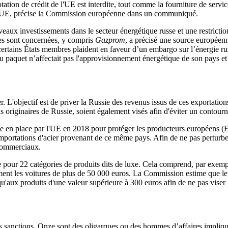
otation de crédit de l'UE est interdite, tout comme la fourniture de servi
e l'UE, précise la Commission européenne dans un communiqué.
eaux investissements dans le secteur énergétique russe et une restrictio
ses sont concernées, y compris
Gazprom
, a précisé une source européenne
certains États membres plaident en faveur d’un embargo sur l’énergie rus
u paquet n’affectait pas l'approvisionnement énergétique de son pays et
r. L'objectif est de priver la Russie des revenus issus de ces exportatio
s originaires de Russie, soient également visés afin d'éviter un contour
mise en place par l'UE en 2018 pour protéger les producteurs europée
importations d'acier provenant de ce même pays. Afin de ne pas perturb
 commerciaux.
e pour 22 catégories de produits dits de luxe. Cela comprend, par exemple
ent les voitures de plus de 50 000 euros. La Commission estime que le m
 qu'aux produits d'une valeur supérieure à 300 euros afin de ne pas vise
es sanctions. Onze sont des oligarques ou des hommes d’affaires impliqu