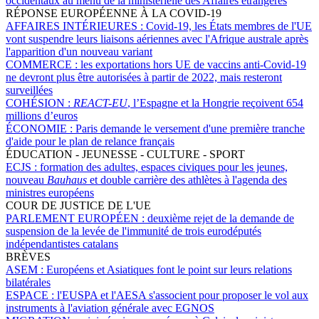
occidentaux au menu de la ministérielle des Affaires étrangères
RÉPONSE EUROPÉENNE À LA COVID-19
AFFAIRES INTÉRIEURES :
Covid-19, les États membres de l'UE
vont suspendre leurs liaisons aériennes avec l'Afrique australe après
l'apparition d'un nouveau variant
COMMERCE :
les exportations hors UE de vaccins anti-Covid-19
ne devront plus être autorisées à partir de 2022, mais resteront
surveillées
COHÉSION :
REACT-EU
, l’Espagne et la Hongrie reçoivent 654
millions d’euros
ÉCONOMIE :
Paris demande le versement d'une première tranche
d'aide pour le plan de relance français
ÉDUCATION - JEUNESSE - CULTURE - SPORT
ECJS :
formation des adultes, espaces civiques pour les jeunes,
nouveau
Bauhaus
et double carrière des athlètes à l'agenda des
ministres européens
COUR DE JUSTICE DE L'UE
PARLEMENT EUROPÉEN :
deuxième rejet de la demande de
suspension de la levée de l'immunité de trois eurodéputés
indépendantistes catalans
BRÈVES
ASEM :
Européens et Asiatiques font le point sur leurs relations
bilatérales
ESPACE :
l'EUSPA et l'AESA s'associent pour proposer le vol aux
instruments à l'aviation générale avec EGNOS