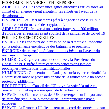
ÉCONOMIE - FINANCES - ENTREPRISES
AIDES D'ÉTAT :
les prochaines lignes directrices sur les aides au
climat et à l’énergie visent à soutenir les efforts en faveur de la
décarbonation
FINANCES :
les États membres prêts à négocier avec le PE sur
l'encadrement du marché des cryptoactifs
AIDES D'ÉTAT :
feu vert à un soutien français de 700 millions
d'euros à des entreprises ayant souffert de la pandémie de Covid-19
POLITIQUES SECTORIELLES
ÉNERGIE :
les contours de la révision de la directive européenne
sur la performance énergétique des bâtiments se précisent
ÉNERGIE :
des eurodéputés lancent un «
club
» sur l’avenir du
nucléaire en Europe
NUMÉRIQUE :
gouvernance des données, la Présidence du
Conseil de l'UE prête à faire certaines concessions lors des
prochaines négociations interinstitutionnelles
NUMÉRIQUE :
Convention de Budapest sur la cybercriminalité, la
Commission lance le processus en vue de la ratification d'un second
protocole additionnel
RECHERCHE :
le Conseil de l'UE ouvre la voie à la mise en
œuvre du nouvel espace européen de la recherche
ESPACE :
les États membres de l'UE convergent sur l’importance
de faire émerger un ‘hub mondial’ de l’entrepreneuriat spatial
européen
ESPACE :
la France et l’Italie signent un accord de coopération sur