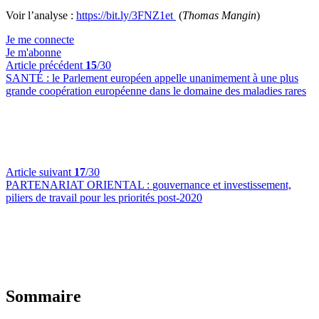
Voir l’analyse :
https://bit.ly/3FNZ1et
(
Thomas Mangin
)
Je me connecte
Je m'abonne
Article précédent
15
/30
SANTÉ :
le Parlement européen appelle unanimement à une plus
grande coopération européenne dans le domaine des maladies rares
Article suivant
17
/30
PARTENARIAT ORIENTAL :
gouvernance et investissement,
piliers de travail pour les priorités post-2020
Sommaire