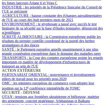
les futurs lanceurs Ariane 6 et Vega C
INDUSTRIE :
les priorités de la Présidence française du Conseil de
l’UE se précisent
AGRICULTURE :
hausse constante des échanges agroalimentaires
de l'UE au cours des huit premiers mois de 2021
ENVIRONNEMENT :
le glyphosate a passé avec succès le test
liminaire de sa sécurité sur la base d'études tronquées, dénoncent des
scientifiques
SÛRETÉ ALIMENTAIRE :
la Commission européenne publie les
résultats du premier contrôle coordonné de la pureté des herbes
aromatiques et des épices
SANTÉ :
le Parlement européen appelle unanimement à une plus
grande coopération européenne dans le domaine des maladies rares
TRANSPORTS :
la Cour des comptes européenne pointe les retards
importants en matière de développement d'infrastructures de
transport au sein de l'UE
ACTION EXTÉRIEURE
PARTENARIAT ORIENTAL :
gouvernance et investissement,
piliers de travail pour les priorités post-2020
OMC :
les ministres européens du commerce vont adopter leur
e
position sur la 12
conférence ministérielle de l'OMC
SÉCURITÉ - DÉFENSE
OTAN :
tensions aux frontières ukrainienne et biélorusse, maitrise
des armements, concept stratégique, Afghanistan et Balkans