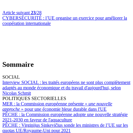
Article suivant
23
/28
CYBERSÉCURITÉ :
l’UE organise un exercice pour améliorer la
coopération internationale
Sommaire
SOCIAL
Interview SOCIAL :
les traités européens ne sont plus complètement
adaptés au monde économique et du travail d'aujourd'hui, selon
Nicolas Schmit
POLITIQUES SECTORIELLES
MER :
la Commission européenne présente «
une nouvelle
approche
» pour une économie bleue durable dans l'UE
PÊCHE :
la Commission européenne adopte une nouvelle stratégie
2021-2030 en faveur de l'aquaculture
PÊCHE :
Virginijus Sinkevičius sonde les ministres de l’UE sur les
quotas UE/Royaume-Uni pour 2021