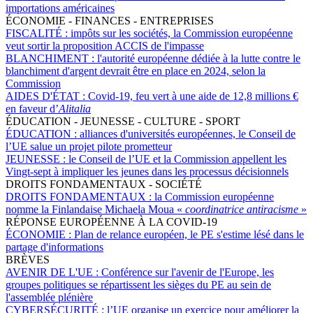
importations américaines
ÉCONOMIE - FINANCES - ENTREPRISES
FISCALITÉ :
impôts sur les sociétés, la Commission européenne
veut sortir la proposition ACCIS de l'impasse
BLANCHIMENT :
l'autorité européenne dédiée à la lutte contre le
blanchiment d'argent devrait être en place en 2024, selon la
Commission
AIDES D'ÉTAT :
Covid-19, feu vert à une aide de 12,8 millions €
en faveur d’
Alitalia
ÉDUCATION - JEUNESSE - CULTURE - SPORT
ÉDUCATION :
alliances d'universités européennes, le Conseil de
l’UE salue un projet pilote prometteur
JEUNESSE :
le Conseil de l’UE et la Commission appellent les
Vingt-sept à impliquer les jeunes dans les processus décisionnels
DROITS FONDAMENTAUX - SOCIÉTÉ
DROITS FONDAMENTAUX :
la Commission européenne
nomme la Finlandaise Michaela Moua «
coordinatrice antiracisme
»
RÉPONSE EUROPÉENNE À LA COVID-19
ÉCONOMIE :
Plan de relance européen, le PE s'estime lésé dans le
partage d'informations
BRÈVES
AVENIR DE L'UE :
Conférence sur l'avenir de l'Europe, les
groupes politiques se répartissent les sièges du PE au sein de
l'assemblée plénière
CYBERSÉCURITÉ :
l’UE organise un exercice pour améliorer la