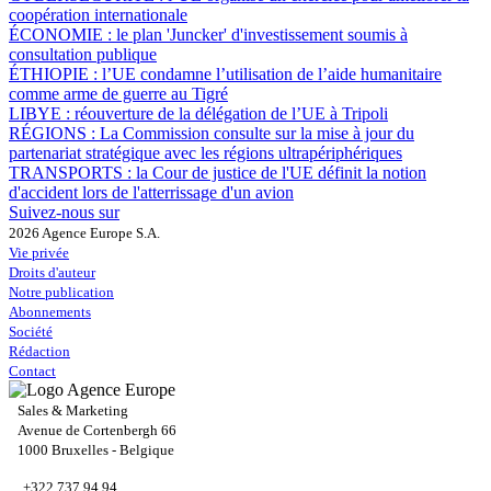
coopération internationale
ÉCONOMIE :
le plan 'Juncker' d'investissement soumis à
consultation publique
ÉTHIOPIE :
l’UE condamne l’utilisation de l’aide humanitaire
comme arme de guerre au Tigré
LIBYE :
réouverture de la délégation de l’UE à Tripoli
RÉGIONS :
La Commission consulte sur la mise à jour du
partenariat stratégique avec les régions ultrapériphériques
TRANSPORTS :
la Cour de justice de l'UE définit la notion
d'accident lors de l'atterrissage d'un avion
Suivez-nous sur
2026 Agence Europe S.A.
Vie privée
Droits d'auteur
Notre publication
Abonnements
Société
Rédaction
Contact
Sales & Marketing
Avenue de Cortenbergh 66
1000 Bruxelles - Belgique
+322 737 94 94