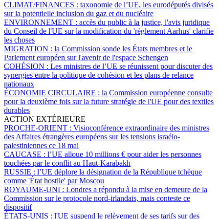
CLIMAT/FINANCES :
taxonomie de l’UE, les eurodéputés divisés
sur la potentielle inclusion du gaz et du nucléaire
ENVIRONNEMENT :
accès du public à la justice, l'avis juridique
du Conseil de l'UE sur la modification du 'règlement Aarhus' clarifie
les choses
MIGRATION :
la Commission sonde les États membres et le
Parlement européen sur l'avenir de l'espace Schengen
COHÉSION :
Les ministres de l’UE se réunissent pour discuter des
synergies entre la politique de cohésion et les plans de relance
nationaux
ÉCONOMIE CIRCULAIRE :
la Commission européenne consulte
pour la deuxième fois sur la future stratégie de l'UE pour des textiles
durables
ACTION EXTÉRIEURE
PROCHE-ORIENT :
Visioconférence extraordinaire des ministres
des Affaires étrangères européens sur les tensions israélo-
palestiniennes ce 18 mai
CAUCASE :
l’UE alloue 10 millions € pour aider les personnes
touchées par le conflit au Haut-Karabakh
RUSSIE :
l’UE déplore la désignation de la République tchèque
comme 'État hostile' par Moscou
ROYAUME-UNI :
Londres a répondu à la mise en demeure de la
Commission sur le protocole nord-irlandais, mais conteste ce
dispositif
ÉTATS-UNIS :
l'UE suspend le relèvement de ses tarifs sur des