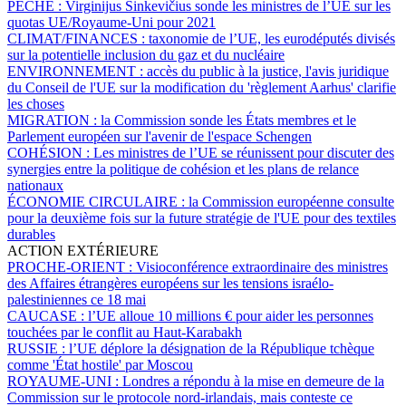
PÊCHE :
Virginijus Sinkevičius sonde les ministres de l’UE sur les
quotas UE/Royaume-Uni pour 2021
CLIMAT/FINANCES :
taxonomie de l’UE, les eurodéputés divisés
sur la potentielle inclusion du gaz et du nucléaire
ENVIRONNEMENT :
accès du public à la justice, l'avis juridique
du Conseil de l'UE sur la modification du 'règlement Aarhus' clarifie
les choses
MIGRATION :
la Commission sonde les États membres et le
Parlement européen sur l'avenir de l'espace Schengen
COHÉSION :
Les ministres de l’UE se réunissent pour discuter des
synergies entre la politique de cohésion et les plans de relance
nationaux
ÉCONOMIE CIRCULAIRE :
la Commission européenne consulte
pour la deuxième fois sur la future stratégie de l'UE pour des textiles
durables
ACTION EXTÉRIEURE
PROCHE-ORIENT :
Visioconférence extraordinaire des ministres
des Affaires étrangères européens sur les tensions israélo-
palestiniennes ce 18 mai
CAUCASE :
l’UE alloue 10 millions € pour aider les personnes
touchées par le conflit au Haut-Karabakh
RUSSIE :
l’UE déplore la désignation de la République tchèque
comme 'État hostile' par Moscou
ROYAUME-UNI :
Londres a répondu à la mise en demeure de la
Commission sur le protocole nord-irlandais, mais conteste ce