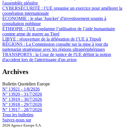
l'assemblée plénière
CYBERSÉCURITÉ :
l’UE organise un exercice pour améliorer la
coopération internationale
ÉCONOMIE :
le plan 'Juncker' d'investissement soumis à
consultation publique
ÉTHIOPIE :
l’UE condamne l’utilisation de l’aide humanitaire
comme arme de guerre au Tigré
LIBYE :
réouverture de la délégation de l’UE à Tripoli
RÉGIONS :
La Commission consulte sur la mise à jour du
partenariat stratégique avec les régions ultrapériphériques
TRANSPORTS :
la Cour de justice de l'UE définit la notion
d'accident lors de l'atterrissage d'un avion
Archives
Bulletin Quotidien Europe
N° 13921 -
1/8/2026
N° 13920 -
31/7/2026
N° 13919 -
30/7/2026
N° 13918 -
29/7/2026
N° 13917 -
28/7/2026
Tous les bulletins
Suivez-nous sur
2026 Agence Europe S.A.