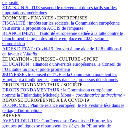
dispositif
ÉTATS-UNIS :
l'UE suspend le relèvement de ses tarifs sur des
importations américaines
ÉCONOMIE - FINANCES - ENTREPRISES
FISCALITÉ :
impôts sur les sociétés, la Commission européenne
veut sortir la proposition ACCIS de l'impasse
BLANCHIMENT :
l'autorité européenne dédiée à la lutte contre le
blanchiment d'argent devrait être en place en 2024, selon la
Commission
AIDES D'ÉTAT :
Covid-19, feu vert à une aide de 12,8 millions €
en faveur d’
Alitalia
ÉDUCATION - JEUNESSE - CULTURE - SPORT
ÉDUCATION :
alliances d'universités européennes, le Conseil de
l’UE salue un projet pilote prometteur
JEUNESSE :
le Conseil de l’UE et la Commission appellent les
Vingt-sept à impliquer les jeunes dans les processus décisionnels
DROITS FONDAMENTAUX - SOCIÉTÉ
DROITS FONDAMENTAUX :
la Commission européenne
nomme la Finlandaise Michaela Moua «
coordinatrice antiracisme
»
RÉPONSE EUROPÉENNE À LA COVID-19
ÉCONOMIE :
Plan de relance européen, le PE s'estime lésé dans le
partage d'informations
BRÈVES
AVENIR DE L'UE :
Conférence sur l'avenir de l'Europe, les
groupes politiques se répartissent les sièges du PE au sein de