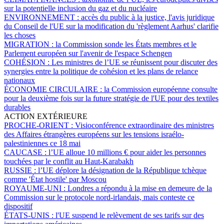
sur la potentielle inclusion du gaz et du nucléaire
ENVIRONNEMENT :
accès du public à la justice, l'avis juridique
du Conseil de l'UE sur la modification du 'règlement Aarhus' clarifie
les choses
MIGRATION :
la Commission sonde les États membres et le
Parlement européen sur l'avenir de l'espace Schengen
COHÉSION :
Les ministres de l’UE se réunissent pour discuter des
synergies entre la politique de cohésion et les plans de relance
nationaux
ÉCONOMIE CIRCULAIRE :
la Commission européenne consulte
pour la deuxième fois sur la future stratégie de l'UE pour des textiles
durables
ACTION EXTÉRIEURE
PROCHE-ORIENT :
Visioconférence extraordinaire des ministres
des Affaires étrangères européens sur les tensions israélo-
palestiniennes ce 18 mai
CAUCASE :
l’UE alloue 10 millions € pour aider les personnes
touchées par le conflit au Haut-Karabakh
RUSSIE :
l’UE déplore la désignation de la République tchèque
comme 'État hostile' par Moscou
ROYAUME-UNI :
Londres a répondu à la mise en demeure de la
Commission sur le protocole nord-irlandais, mais conteste ce
dispositif
ÉTATS-UNIS :
l'UE suspend le relèvement de ses tarifs sur des