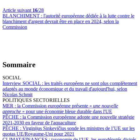
Article suivant
16
/28
BLANCHIMENT :
l'autorité européenne dédiée à la lutte contre le
blanchiment d'argent devrait être en place en 2024, selon la
Commission
Sommaire
SOCIAL
Interview SOCIAL :
les traités européens ne sont plus complètement
adaptés au monde économique et du travail d'aujourd'hui, selon
Nicolas Schmit
POLITIQUES SECTORIELLES
MER :
la Commission européenne présente «
une nouvelle
approche
» pour une économie bleue durable dans l'UE
PÊCHE :
la Commission européenne adopte une nouvelle stratégie
2021-2030 en faveur de l'aquaculture
PÊCHE :
Virginijus Sinkevičius sonde les ministres de l’UE sur les
quotas UE/Royaume-Uni pour 2021
CLIMAT/FINANCES :
taxonomie de l’UE, les eurodéputés divisés