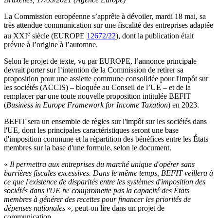
La Commission européenne s’apprête à dévoiler, mardi 18 mai, sa
très attendue communication sur une fiscalité des entreprises adaptée
e
au XXI
siècle (EUROPE
12672/22
), dont la publication était
prévue à l’origine à l’automne.
Selon le projet de texte, vu par EUROPE, l’annonce principale
devrait porter sur l’intention de la Commission de
retirer sa
proposition pour une assiette commune consolidée pour l'
i
mpôt sur
les sociétés
(
ACCIS
)
– bloquée au
Conseil de l’UE –
et de la
remplacer
par une toute nouvelle proposition intitulée BEFIT
(
Business in Europe Framework for Income Taxation
) en 2023.
BEFIT sera un ensemble de règles sur l'impôt sur les sociétés dans
l'UE, dont les principales caractéristiques seront une base
d'imposition commune et la répartition des bénéfices entre les États
membres sur la base d'une formule, selon le document.
«
Il permettra aux entreprises du marché unique d'opérer sans
barrières fiscales excessives. Dans le même temps, BEFIT veillera à
ce que l'existence de disparités entre les systèmes d'imposition des
sociétés dans l'UE ne compromette pas la capacité des États
membres à générer des recettes pour financer les priorités de
dépenses nationales
», peut-on lire dans un projet de
communication.