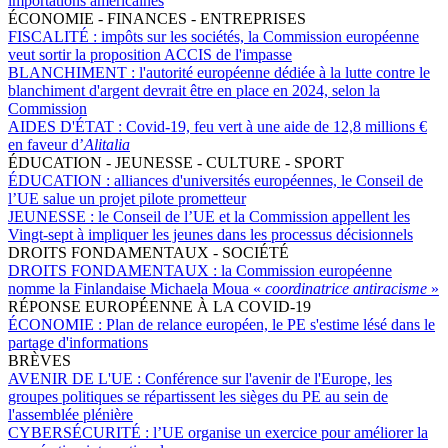
importations américaines
ÉCONOMIE - FINANCES - ENTREPRISES
FISCALITÉ :
impôts sur les sociétés, la Commission européenne
veut sortir la proposition ACCIS de l'impasse
BLANCHIMENT :
l'autorité européenne dédiée à la lutte contre le
blanchiment d'argent devrait être en place en 2024, selon la
Commission
AIDES D'ÉTAT :
Covid-19, feu vert à une aide de 12,8 millions €
en faveur d’
Alitalia
ÉDUCATION - JEUNESSE - CULTURE - SPORT
ÉDUCATION :
alliances d'universités européennes, le Conseil de
l’UE salue un projet pilote prometteur
JEUNESSE :
le Conseil de l’UE et la Commission appellent les
Vingt-sept à impliquer les jeunes dans les processus décisionnels
DROITS FONDAMENTAUX - SOCIÉTÉ
DROITS FONDAMENTAUX :
la Commission européenne
nomme la Finlandaise Michaela Moua «
coordinatrice antiracisme
»
RÉPONSE EUROPÉENNE À LA COVID-19
ÉCONOMIE :
Plan de relance européen, le PE s'estime lésé dans le
partage d'informations
BRÈVES
AVENIR DE L'UE :
Conférence sur l'avenir de l'Europe, les
groupes politiques se répartissent les sièges du PE au sein de
l'assemblée plénière
CYBERSÉCURITÉ :
l’UE organise un exercice pour améliorer la