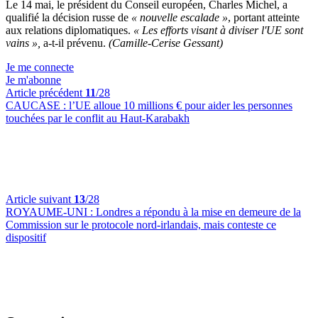
Le 14 mai, le président du Conseil européen, Charles Michel, a
qualifié la décision russe de
« nouvelle escalade »
, portant atteinte
aux relations diplomatiques.
« Les efforts visant à diviser l'UE sont
vains »,
a-t-il prévenu.
(Camille-Cerise Gessant)
Je me connecte
Je m'abonne
Article précédent
11
/28
CAUCASE :
l’UE alloue 10 millions € pour aider les personnes
touchées par le conflit au Haut-Karabakh
Article suivant
13
/28
ROYAUME-UNI :
Londres a répondu à la mise en demeure de la
Commission sur le protocole nord-irlandais, mais conteste ce
dispositif