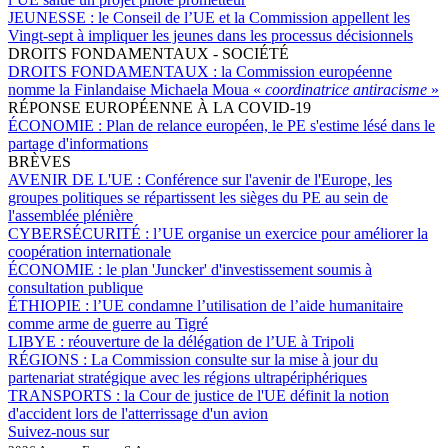
JEUNESSE :
le Conseil de l’UE et la Commission appellent les
Vingt-sept à impliquer les jeunes dans les processus décisionnels
DROITS FONDAMENTAUX - SOCIÉTÉ
DROITS FONDAMENTAUX :
la Commission européenne
nomme la Finlandaise Michaela Moua «
coordinatrice antiracisme
»
RÉPONSE EUROPÉENNE À LA COVID-19
ÉCONOMIE :
Plan de relance européen, le PE s'estime lésé dans le
partage d'informations
BRÈVES
AVENIR DE L'UE :
Conférence sur l'avenir de l'Europe, les
groupes politiques se répartissent les sièges du PE au sein de
l'assemblée plénière
CYBERSÉCURITÉ :
l’UE organise un exercice pour améliorer la
coopération internationale
ÉCONOMIE :
le plan 'Juncker' d'investissement soumis à
consultation publique
ÉTHIOPIE :
l’UE condamne l’utilisation de l’aide humanitaire
comme arme de guerre au Tigré
LIBYE :
réouverture de la délégation de l’UE à Tripoli
RÉGIONS :
La Commission consulte sur la mise à jour du
partenariat stratégique avec les régions ultrapériphériques
TRANSPORTS :
la Cour de justice de l'UE définit la notion
d'accident lors de l'atterrissage d'un avion
Suivez-nous sur