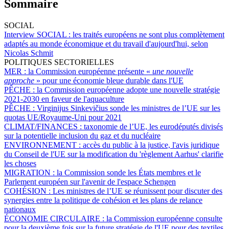
Sommaire
SOCIAL
Interview SOCIAL :
les traités européens ne sont plus complètement
adaptés au monde économique et du travail d'aujourd'hui, selon
Nicolas Schmit
POLITIQUES SECTORIELLES
MER :
la Commission européenne présente «
une nouvelle
approche
» pour une économie bleue durable dans l'UE
PÊCHE :
la Commission européenne adopte une nouvelle stratégie
2021-2030 en faveur de l'aquaculture
PÊCHE :
Virginijus Sinkevičius sonde les ministres de l’UE sur les
quotas UE/Royaume-Uni pour 2021
CLIMAT/FINANCES :
taxonomie de l’UE, les eurodéputés divisés
sur la potentielle inclusion du gaz et du nucléaire
ENVIRONNEMENT :
accès du public à la justice, l'avis juridique
du Conseil de l'UE sur la modification du 'règlement Aarhus' clarifie
les choses
MIGRATION :
la Commission sonde les États membres et le
Parlement européen sur l'avenir de l'espace Schengen
COHÉSION :
Les ministres de l’UE se réunissent pour discuter des
synergies entre la politique de cohésion et les plans de relance
nationaux
ÉCONOMIE CIRCULAIRE :
la Commission européenne consulte
pour la deuxième fois sur la future stratégie de l'UE pour des textiles