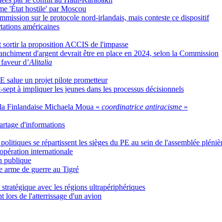
e 'État hostile' par Moscou
ission sur le protocole nord-irlandais, mais conteste ce dispositif
rtations américaines
 sortir la proposition ACCIS de l'impasse
 blanchiment d'argent devrait être en place en 2024, selon la Commission
 faveur d’
Alitalia
UE salue un projet pilote prometteur
-sept à impliquer les jeunes dans les processus décisionnels
a Finlandaise Michaela Moua «
coordinatrice antiracisme
»
partage d'informations
politiques se répartissent les sièges du PE au sein de l'assemblée pléniè
opération internationale
on publique
e arme de guerre au Tigré
stratégique avec les régions ultrapériphériques
t lors de l'atterrissage d'un avion