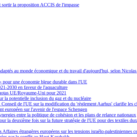
 sortir la proposition ACCIS de l'impasse
 adaptés au monde économique et du travail d'aujourd'hui, selon Nicola
» pour une économie bleue durable dans l'UE
21-2030 en faveur de l'aquaculture
s quotas UE/Royaume-Uni pour 2021
r la potentielle inclusion du gaz et du nucléaire
du Conseil de l'UE sur la modification du 'règlement Aarhus' clarifie les 
t européen sur l'avenir de l'espace Schengen
ynergies entre la politique de cohésion et les plans de relance nationaux
 la deuxième fois sur la future stratégie de l'UE pour des textiles dur
s Affaires étrangères européens sur les tensions israélo-palestiniennes c
hées par le conflit au Haut-Karabakh