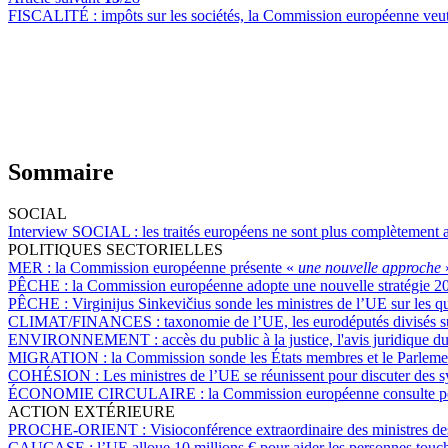
FISCALITÉ :
impôts sur les sociétés, la Commission européenne veut
Sommaire
SOCIAL
Interview SOCIAL :
les traités européens ne sont plus complètement
POLITIQUES SECTORIELLES
MER :
la Commission européenne présente «
une nouvelle approche
PÊCHE :
la Commission européenne adopte une nouvelle stratégie 20
PÊCHE :
Virginijus Sinkevičius sonde les ministres de l’UE sur le
CLIMAT/FINANCES :
taxonomie de l’UE, les eurodéputés divisés su
ENVIRONNEMENT :
accès du public à la justice, l'avis juridique 
MIGRATION :
la Commission sonde les États membres et le Parlemen
COHÉSION :
Les ministres de l’UE se réunissent pour discuter des s
ÉCONOMIE CIRCULAIRE :
la Commission européenne consulte pour
ACTION EXTÉRIEURE
PROCHE-ORIENT :
Visioconférence extraordinaire des ministres de
CAUCASE :
l’UE alloue 10 millions € pour aider les personnes touc