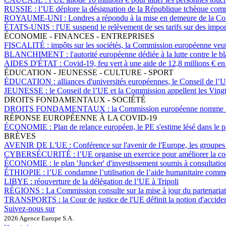
RUSSIE :
l’UE déplore la désignation de la République tchèque comm
ROYAUME-UNI :
Londres a répondu à la mise en demeure de la Comm
ÉTATS-UNIS :
l'UE suspend le relèvement de ses tarifs sur des impo
ÉCONOMIE - FINANCES - ENTREPRISES
FISCALITÉ :
impôts sur les sociétés, la Commission européenne veut
BLANCHIMENT :
l'autorité européenne dédiée à la lutte contre le
AIDES D'ÉTAT :
Covid-19, feu vert à une aide de 12,8 millions € en
ÉDUCATION - JEUNESSE - CULTURE - SPORT
ÉDUCATION :
alliances d'universités européennes, le Conseil de l’
JEUNESSE :
le Conseil de l’UE et la Commission appellent les Vingt
DROITS FONDAMENTAUX - SOCIÉTÉ
DROITS FONDAMENTAUX :
la Commission européenne nomme l
RÉPONSE EUROPÉENNE À LA COVID-19
ÉCONOMIE :
Plan de relance européen, le PE s'estime lésé dans le 
BRÈVES
AVENIR DE L'UE :
Conférence sur l'avenir de l'Europe, les groupes 
CYBERSÉCURITÉ :
l’UE organise un exercice pour améliorer la co
ÉCONOMIE :
le plan 'Juncker' d'investissement soumis à consultati
ÉTHIOPIE :
l’UE condamne l’utilisation de l’aide humanitaire comm
LIBYE :
réouverture de la délégation de l’UE à Tripoli
RÉGIONS :
La Commission consulte sur la mise à jour du partenariat 
TRANSPORTS :
la Cour de justice de l'UE définit la notion d'acciden
Suivez-nous sur
2026 Agence Europe S.A.