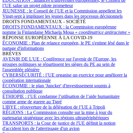
ÉDUCATION :
alliances d'universités européennes, le Conseil de
l’UE salue un projet pilote prometteur
JEUNESSE :
le Conseil de l’UE et la Commission appellent les
Vingt-sept à impliquer les jeunes dans les processus décisionnels
DROITS FONDAMENTAUX - SOCIÉTÉ
DROITS FONDAMENTAUX :
la Commission européenne
nomme la Finlandaise Michaela Moua «
coordinatrice antiracisme
»
RÉPONSE EUROPÉENNE À LA COVID-19
ÉCONOMIE :
Plan de relance européen, le PE s'estime lésé dans le
partage d'informations
BRÈVES
AVENIR DE L'UE :
Conférence sur l'avenir de l'Europe, les
groupes politiques se répartissent les sièges du PE au sein de
l'assemblée plénière
CYBERSÉCURITÉ :
l’UE organise un exercice pour améliorer la
coopération internationale
ÉCONOMIE :
le plan 'Juncker' d'investissement soumis à
consultation publique
ÉTHIOPIE :
l’UE condamne l’utilisation de l’aide humanitaire
comme arme de guerre au Tigré
LIBYE :
réouverture de la délégation de l’UE à Tripoli
RÉGIONS :
La Commission consulte sur la mise à jour du
partenariat stratégique avec les régions ultrapériphériques
TRANSPORTS :
la Cour de justice de l'UE définit la notion
d'accident lors de l'atterrissage d'un avion