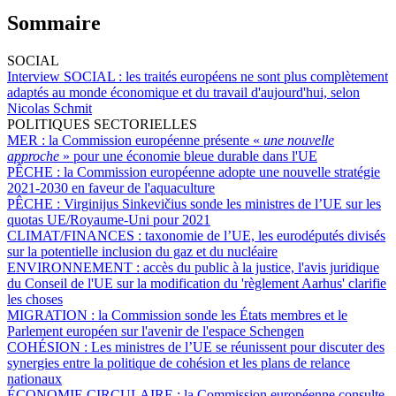
Sommaire
SOCIAL
Interview SOCIAL :
les traités européens ne sont plus complètement
adaptés au monde économique et du travail d'aujourd'hui, selon
Nicolas Schmit
POLITIQUES SECTORIELLES
MER :
la Commission européenne présente «
une nouvelle
approche
» pour une économie bleue durable dans l'UE
PÊCHE :
la Commission européenne adopte une nouvelle stratégie
2021-2030 en faveur de l'aquaculture
PÊCHE :
Virginijus Sinkevičius sonde les ministres de l’UE sur les
quotas UE/Royaume-Uni pour 2021
CLIMAT/FINANCES :
taxonomie de l’UE, les eurodéputés divisés
sur la potentielle inclusion du gaz et du nucléaire
ENVIRONNEMENT :
accès du public à la justice, l'avis juridique
du Conseil de l'UE sur la modification du 'règlement Aarhus' clarifie
les choses
MIGRATION :
la Commission sonde les États membres et le
Parlement européen sur l'avenir de l'espace Schengen
COHÉSION :
Les ministres de l’UE se réunissent pour discuter des
synergies entre la politique de cohésion et les plans de relance
nationaux
ÉCONOMIE CIRCULAIRE :
la Commission européenne consulte