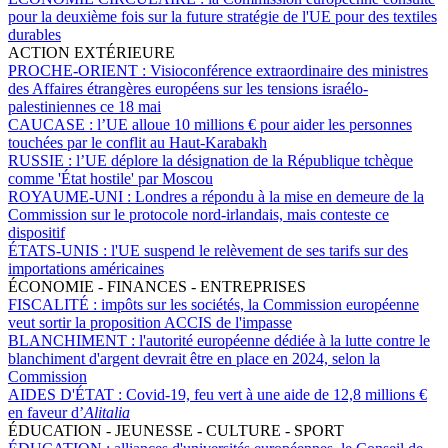
pour la deuxième fois sur la future stratégie de l'UE pour des textiles
durables
ACTION EXTÉRIEURE
PROCHE-ORIENT :
Visioconférence extraordinaire des ministres
des Affaires étrangères européens sur les tensions israélo-
palestiniennes ce 18 mai
CAUCASE :
l’UE alloue 10 millions € pour aider les personnes
touchées par le conflit au Haut-Karabakh
RUSSIE :
l’UE déplore la désignation de la République tchèque
comme 'État hostile' par Moscou
ROYAUME-UNI :
Londres a répondu à la mise en demeure de la
Commission sur le protocole nord-irlandais, mais conteste ce
dispositif
ÉTATS-UNIS :
l'UE suspend le relèvement de ses tarifs sur des
importations américaines
ÉCONOMIE - FINANCES - ENTREPRISES
FISCALITÉ :
impôts sur les sociétés, la Commission européenne
veut sortir la proposition ACCIS de l'impasse
BLANCHIMENT :
l'autorité européenne dédiée à la lutte contre le
blanchiment d'argent devrait être en place en 2024, selon la
Commission
AIDES D'ÉTAT :
Covid-19, feu vert à une aide de 12,8 millions €
en faveur d’
Alitalia
ÉDUCATION - JEUNESSE - CULTURE - SPORT