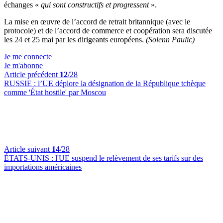
échanges «
qui sont constructifs et progressent
».
La mise en œuvre de l’accord de retrait britannique (avec le
protocole) et de l’accord de commerce et coopération sera discutée
les 24 et 25 mai par les dirigeants européens.
(Solenn Paulic)
Je me connecte
Je m'abonne
Article précédent
12
/28
RUSSIE :
l’UE déplore la désignation de la République tchèque
comme 'État hostile' par Moscou
Article suivant
14
/28
ÉTATS-UNIS :
l'UE suspend le relèvement de ses tarifs sur des
importations américaines