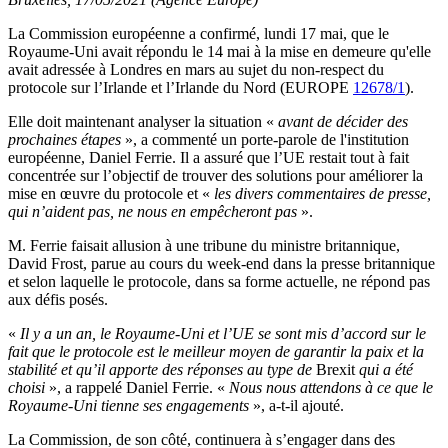
La Commission européenne a confirmé, lundi 17 mai, que le
Royaume-Uni avait répondu le 14 mai à la mise en demeure qu'elle
avait adressée à Londres en mars au sujet du non-respect du
protocole sur l’Irlande et l’Irlande du Nord (EUROPE
12678/1
).
Elle doit maintenant analyser la situation «
avant de décider des
prochaines étapes
», a commenté un porte-parole de l'institution
européenne, Daniel Ferrie. Il a assuré que l’UE restait tout à fait
concentrée sur l’objectif de trouver des solutions pour améliorer la
mise en œuvre du protocole et «
les divers commentaires de presse,
qui n’aident pas, ne nous en empêcheront pas
».
M. Ferrie faisait allusion à une tribune du ministre britannique,
David Frost, parue au cours du week-end dans la presse britannique
et selon laquelle le protocole, dans sa forme actuelle, ne répond pas
aux défis posés.
«
Il y a un an, le Royaume-Uni et l’UE se sont mis d’accord sur le
fait que le protocole est le meilleur moyen de garantir la paix et la
stabilité et qu’il apporte des réponses au type de
Brexit
qui a été
choisi
», a rappelé Daniel Ferrie. «
Nous nous attendons à ce que le
Royaume-Uni tienne ses engagements
», a-t-il ajouté.
La Commission, de son côté, continuera à s’engager dans des