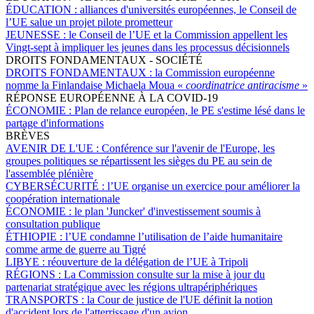
ÉDUCATION :
alliances d'universités européennes, le Conseil de
l’UE salue un projet pilote prometteur
JEUNESSE :
le Conseil de l’UE et la Commission appellent les
Vingt-sept à impliquer les jeunes dans les processus décisionnels
DROITS FONDAMENTAUX - SOCIÉTÉ
DROITS FONDAMENTAUX :
la Commission européenne
nomme la Finlandaise Michaela Moua «
coordinatrice antiracisme
»
RÉPONSE EUROPÉENNE À LA COVID-19
ÉCONOMIE :
Plan de relance européen, le PE s'estime lésé dans le
partage d'informations
BRÈVES
AVENIR DE L'UE :
Conférence sur l'avenir de l'Europe, les
groupes politiques se répartissent les sièges du PE au sein de
l'assemblée plénière
CYBERSÉCURITÉ :
l’UE organise un exercice pour améliorer la
coopération internationale
ÉCONOMIE :
le plan 'Juncker' d'investissement soumis à
consultation publique
ÉTHIOPIE :
l’UE condamne l’utilisation de l’aide humanitaire
comme arme de guerre au Tigré
LIBYE :
réouverture de la délégation de l’UE à Tripoli
RÉGIONS :
La Commission consulte sur la mise à jour du
partenariat stratégique avec les régions ultrapériphériques
TRANSPORTS :
la Cour de justice de l'UE définit la notion
d'accident lors de l'atterrissage d'un avion