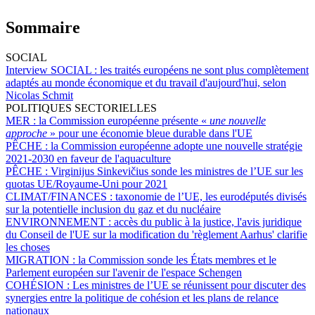
Sommaire
SOCIAL
Interview SOCIAL :
les traités européens ne sont plus complètement
adaptés au monde économique et du travail d'aujourd'hui, selon
Nicolas Schmit
POLITIQUES SECTORIELLES
MER :
la Commission européenne présente «
une nouvelle
approche
» pour une économie bleue durable dans l'UE
PÊCHE :
la Commission européenne adopte une nouvelle stratégie
2021-2030 en faveur de l'aquaculture
PÊCHE :
Virginijus Sinkevičius sonde les ministres de l’UE sur les
quotas UE/Royaume-Uni pour 2021
CLIMAT/FINANCES :
taxonomie de l’UE, les eurodéputés divisés
sur la potentielle inclusion du gaz et du nucléaire
ENVIRONNEMENT :
accès du public à la justice, l'avis juridique
du Conseil de l'UE sur la modification du 'règlement Aarhus' clarifie
les choses
MIGRATION :
la Commission sonde les États membres et le
Parlement européen sur l'avenir de l'espace Schengen
COHÉSION :
Les ministres de l’UE se réunissent pour discuter des
synergies entre la politique de cohésion et les plans de relance
nationaux