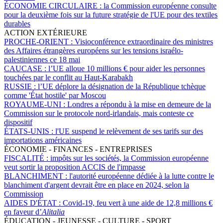
ÉCONOMIE CIRCULAIRE :
la Commission européenne consulte
pour la deuxième fois sur la future stratégie de l'UE pour des textiles
durables
ACTION EXTÉRIEURE
PROCHE-ORIENT :
Visioconférence extraordinaire des ministres
des Affaires étrangères européens sur les tensions israélo-
palestiniennes ce 18 mai
CAUCASE :
l’UE alloue 10 millions € pour aider les personnes
touchées par le conflit au Haut-Karabakh
RUSSIE :
l’UE déplore la désignation de la République tchèque
comme 'État hostile' par Moscou
ROYAUME-UNI :
Londres a répondu à la mise en demeure de la
Commission sur le protocole nord-irlandais, mais conteste ce
dispositif
ÉTATS-UNIS :
l'UE suspend le relèvement de ses tarifs sur des
importations américaines
ÉCONOMIE - FINANCES - ENTREPRISES
FISCALITÉ :
impôts sur les sociétés, la Commission européenne
veut sortir la proposition ACCIS de l'impasse
BLANCHIMENT :
l'autorité européenne dédiée à la lutte contre le
blanchiment d'argent devrait être en place en 2024, selon la
Commission
AIDES D'ÉTAT :
Covid-19, feu vert à une aide de 12,8 millions €
en faveur d’
Alitalia
ÉDUCATION - JEUNESSE - CULTURE - SPORT