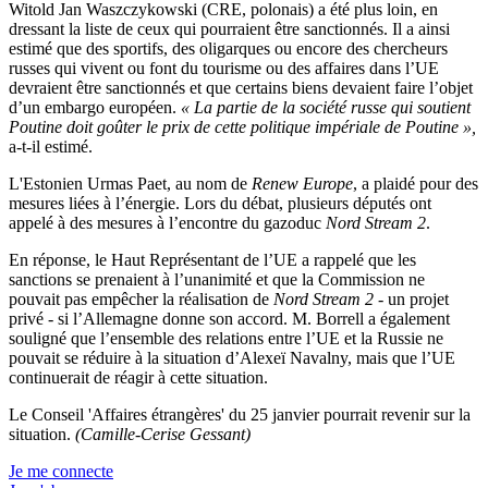
Witold Jan Waszczykowski (CRE, polonais) a été plus loin, en
dressant la liste de ceux qui pourraient être sanctionnés. Il a ainsi
estimé que des sportifs, des oligarques ou encore des chercheurs
russes qui vivent ou font du tourisme ou des affaires dans l’UE
devraient être sanctionnés et que certains biens devaient faire l’objet
d’un embargo européen.
« La partie de la société russe qui soutient
Poutine doit goûter le prix de cette politique impériale de Poutine »,
a-t-il estimé.
L'Estonien Urmas Paet, au nom de
Renew Europe
, a plaidé pour des
mesures liées à l’énergie. Lors du débat, plusieurs députés ont
appelé à des mesures à l’encontre du gazoduc
Nord Stream 2
.
En réponse, le Haut Représentant de l’UE a rappelé que les
sanctions se prenaient à l’unanimité et que la Commission ne
pouvait pas empêcher la réalisation de
Nord Stream 2
- un projet
privé - si l’Allemagne donne son accord. M. Borrell a également
souligné que l’ensemble des relations entre l’UE et la Russie ne
pouvait se réduire à la situation d’Alexeï Navalny, mais que l’UE
continuerait de réagir à cette situation.
Le Conseil 'Affaires étrangères' du 25 janvier pourrait revenir sur la
situation.
(Camille-Cerise Gessant)
Je me connecte