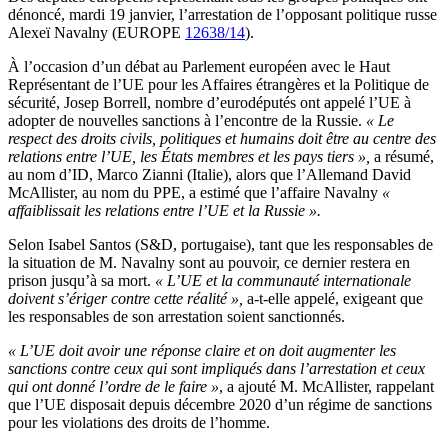
dénoncé, mardi 19 janvier, l’arrestation de l’opposant politique russe
Alexeï Navalny (EUROPE
12638/14
).
À l’occasion d’un débat au Parlement européen avec le Haut
Représentant de l’UE pour les Affaires étrangères et la Politique de
sécurité, Josep Borrell, nombre d’eurodéputés ont appelé l’UE à
adopter de nouvelles sanctions à l’encontre de la Russie.
« Le
respect des droits civils, politiques et humains doit être au centre des
relations entre l’UE, les États membres et les pays tiers »,
a résumé,
au nom d’ID, Marco Zianni (Italie), alors que l’Allemand David
McAllister, au nom du PPE, a estimé que l’affaire Navalny
«
affaiblissait les relations entre l’UE et la Russie ».
Selon Isabel Santos (S&D, portugaise), tant que les responsables de
la situation de M. Navalny sont au pouvoir, ce dernier restera en
prison jusqu’à sa mort.
« L’UE et la communauté internationale
doivent s’ériger contre cette réalité »,
a-t-elle appelé, exigeant que
les responsables de son arrestation soient sanctionnés.
«
L’UE doit avoir une réponse claire et on doit augmenter les
sanctions contre ceux qui sont impliqués dans l’arrestation et ceux
qui ont donné l’ordre de le faire »
, a ajouté M. McAllister, rappelant
que l’UE disposait depuis décembre 2020 d’un régime de sanctions
pour les violations des droits de l’homme.