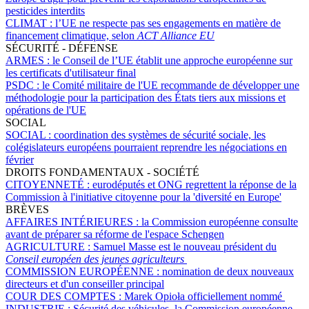
pesticides interdits
CLIMAT :
l’UE ne respecte pas ses engagements en matière de
financement climatique, selon
ACT Alliance EU
SÉCURITÉ - DÉFENSE
ARMES :
le Conseil de l’UE établit une approche européenne sur
les certificats d'utilisateur final
PSDC :
le Comité militaire de l'UE recommande de développer une
méthodologie pour la participation des États tiers aux missions et
opérations de l'UE
SOCIAL
SOCIAL :
coordination des systèmes de sécurité sociale, les
colégislateurs européens pourraient reprendre les négociations en
février
DROITS FONDAMENTAUX - SOCIÉTÉ
CITOYENNETÉ :
eurodéputés et ONG regrettent la réponse de la
Commission à l'initiative citoyenne pour la 'diversité en Europe'
BRÈVES
AFFAIRES INTÉRIEURES :
la Commission européenne consulte
avant de préparer sa réforme de l'espace Schengen
AGRICULTURE :
Samuel Masse est le nouveau président du
Conseil européen des jeunes agriculteurs
COMMISSION EUROPÉENNE :
nomination de deux nouveaux
directeurs et d'un conseiller principal
COUR DES COMPTES :
Marek Opioła officiellement nommé
INDUSTRIE :
Sécurité des véhicules, la Commission européenne