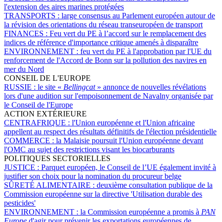
l'extension des aires marines protégées
TRANSPORTS :
large consensus au Parlement européen autour de
la révision des orientations du réseau transeuropéen de transport
FINANCES :
Feu vert du PE à l’accord sur le remplacement des
indices de référence d'importance critique amenés à disparaître
ENVIRONNEMENT :
feu vert du PE à l'approbation par l'UE du
renforcement de l'Accord de Bonn sur la pollution des navires en
mer du Nord
CONSEIL DE L'EUROPE
RUSSIE :
le site «
Bellingcat
» annonce de nouvelles révélations
lors d'une audition sur l'empoisonnement de Navalny organisée par
le Conseil de l'Europe
ACTION EXTÉRIEURE
CENTRAFRIQUE :
l'Union européenne et l'Union africaine
appellent au respect des résultats définitifs de l'élection présidentielle
COMMERCE :
la Malaisie poursuit l'Union européenne devant
l'OMC au sujet des restrictions visant les biocarburants
POLITIQUES SECTORIELLES
JUSTICE :
Parquet européen, le Conseil de l’UE également invité à
justifier son choix pour la nomination du procureur belge
SÛRETÉ ALIMENTAIRE :
deuxième consultation publique de la
Commission européenne sur la directive 'Utilisation durable des
pesticides'
ENVIRONNEMENT :
la Commission européenne a promis à
PAN
Europe
d'agir pour prévenir les exportations européennes de