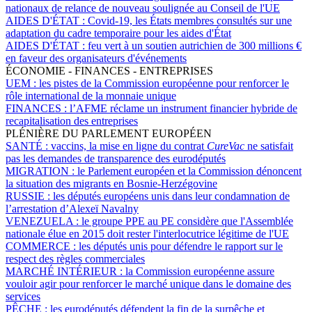
nationaux de relance de nouveau soulignée au Conseil de l'UE
AIDES D'ÉTAT :
Covid-19, les États membres consultés sur une
adaptation du cadre temporaire pour les aides d'État
AIDES D'ÉTAT :
feu vert à un soutien autrichien de 300 millions €
en faveur des organisateurs d'événements
ÉCONOMIE - FINANCES - ENTREPRISES
UEM :
les pistes de la Commission européenne pour renforcer le
rôle international de la monnaie unique
FINANCES :
l’AFME réclame un instrument financier hybride de
recapitalisation des entreprises
PLÉNIÈRE DU PARLEMENT EUROPÉEN
SANTÉ :
vaccins, la mise en ligne du contrat
CureVac
ne satisfait
pas les demandes de transparence des eurodéputés
MIGRATION :
le Parlement européen et la Commission dénoncent
la situation des migrants en Bosnie-Herzégovine
RUSSIE :
les députés européens unis dans leur condamnation de
l’arrestation d’Alexeï Navalny
VENEZUELA :
le groupe PPE au PE considère que l'Assemblée
nationale élue en 2015 doit rester l'interlocutrice légitime de l'UE
COMMERCE :
les députés unis pour défendre le rapport sur le
respect des règles commerciales
MARCHÉ INTÉRIEUR :
la Commission européenne assure
vouloir agir pour renforcer le marché unique dans le domaine des
services
PÊCHE :
les eurodéputés défendent la fin de la surpêche et