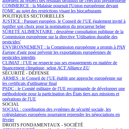
appellent au respect des résultats définitifs de l'élection présidentielle
COMMERCE :
la Malaisie poursuit l'Union européenne devant
l'OMC au sujet des restrictions visant les biocarburants
POLITIQUES SECTORIELLES
JUSTICE :
Parquet européen, le Conseil de l’UE également invité à
justifier son choix pour la nomination du procureur belge
SÛRETÉ ALIMENTAIRE :
deuxième consultation publique de la
Commission européenne sur la directive 'Utilisation durable des
pesticides'
ENVIRONNEMENT :
la Commission européenne a promis à
PAN
Europe
d'agir pour prévenir les exportations européennes de
pesticides interdits
CLIMAT :
l’UE ne respecte pas ses engagements en matière de
financement climatique, selon
ACT Alliance EU
SÉCURITÉ - DÉFENSE
ARMES :
le Conseil de l’UE établit une approche européenne sur
les certificats d'utilisateur final
PSDC :
le Comité militaire de l'UE recommande de développer une
méthodologie pour la participation des États tiers aux missions et
opérations de l'UE
SOCIAL
SOCIAL :
coordination des systèmes de sécurité sociale, les
colégislateurs européens pourraient reprendre les négociations en
février
DROITS FONDAMENTAUX - SOCIÉTÉ