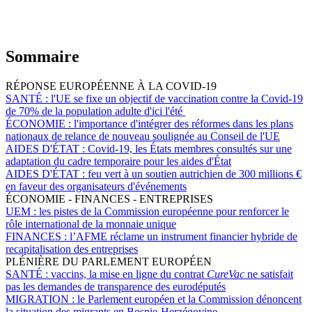
Sommaire
RÉPONSE EUROPÉENNE À LA COVID-19
SANTÉ :
l'UE se fixe un objectif de vaccination contre la Covid-19
de 70% de la population adulte d'ici l'été
ÉCONOMIE :
l'importance d'intégrer des réformes dans les plans
nationaux de relance de nouveau soulignée au Conseil de l'UE
AIDES D'ÉTAT :
Covid-19, les États membres consultés sur une
adaptation du cadre temporaire pour les aides d'État
AIDES D'ÉTAT :
feu vert à un soutien autrichien de 300 millions €
en faveur des organisateurs d'événements
ÉCONOMIE - FINANCES - ENTREPRISES
UEM :
les pistes de la Commission européenne pour renforcer le
rôle international de la monnaie unique
FINANCES :
l’AFME réclame un instrument financier hybride de
recapitalisation des entreprises
PLÉNIÈRE DU PARLEMENT EUROPÉEN
SANTÉ :
vaccins, la mise en ligne du contrat
CureVac
ne satisfait
pas les demandes de transparence des eurodéputés
MIGRATION :
le Parlement européen et la Commission dénoncent
la situation des migrants en Bosnie-Herzégovine