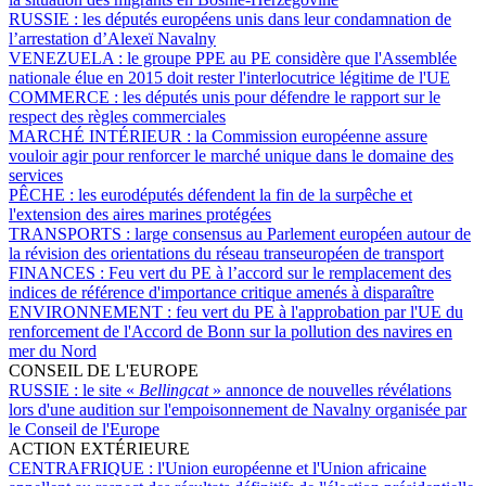
RUSSIE :
les députés européens unis dans leur condamnation de
l’arrestation d’Alexeï Navalny
VENEZUELA :
le groupe PPE au PE considère que l'Assemblée
nationale élue en 2015 doit rester l'interlocutrice légitime de l'UE
COMMERCE :
les députés unis pour défendre le rapport sur le
respect des règles commerciales
MARCHÉ INTÉRIEUR :
la Commission européenne assure
vouloir agir pour renforcer le marché unique dans le domaine des
services
PÊCHE :
les eurodéputés défendent la fin de la surpêche et
l'extension des aires marines protégées
TRANSPORTS :
large consensus au Parlement européen autour de
la révision des orientations du réseau transeuropéen de transport
FINANCES :
Feu vert du PE à l’accord sur le remplacement des
indices de référence d'importance critique amenés à disparaître
ENVIRONNEMENT :
feu vert du PE à l'approbation par l'UE du
renforcement de l'Accord de Bonn sur la pollution des navires en
mer du Nord
CONSEIL DE L'EUROPE
RUSSIE :
le site «
Bellingcat
» annonce de nouvelles révélations
lors d'une audition sur l'empoisonnement de Navalny organisée par
le Conseil de l'Europe
ACTION EXTÉRIEURE
CENTRAFRIQUE :
l'Union européenne et l'Union africaine