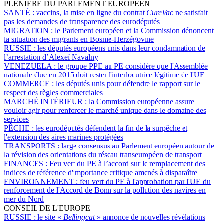
PLÉNIÈRE DU PARLEMENT EUROPÉEN
SANTÉ :
vaccins, la mise en ligne du contrat
CureVac
ne satisfait
pas les demandes de transparence des eurodéputés
MIGRATION :
le Parlement européen et la Commission dénoncent
la situation des migrants en Bosnie-Herzégovine
RUSSIE :
les députés européens unis dans leur condamnation de
l’arrestation d’Alexeï Navalny
VENEZUELA :
le groupe PPE au PE considère que l'Assemblée
nationale élue en 2015 doit rester l'interlocutrice légitime de l'UE
COMMERCE :
les députés unis pour défendre le rapport sur le
respect des règles commerciales
MARCHÉ INTÉRIEUR :
la Commission européenne assure
vouloir agir pour renforcer le marché unique dans le domaine des
services
PÊCHE :
les eurodéputés défendent la fin de la surpêche et
l'extension des aires marines protégées
TRANSPORTS :
large consensus au Parlement européen autour de
la révision des orientations du réseau transeuropéen de transport
FINANCES :
Feu vert du PE à l’accord sur le remplacement des
indices de référence d'importance critique amenés à disparaître
ENVIRONNEMENT :
feu vert du PE à l'approbation par l'UE du
renforcement de l'Accord de Bonn sur la pollution des navires en
mer du Nord
CONSEIL DE L'EUROPE
RUSSIE :
le site «
Bellingcat
» annonce de nouvelles révélations