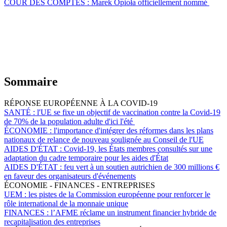
COUR DES COMPTES :
Marek Opioła officiellement nommé
Sommaire
RÉPONSE EUROPÉENNE À LA COVID-19
SANTÉ :
l'UE se fixe un objectif de vaccination contre la Covid-19
de 70% de la population adulte d'ici l'été
ÉCONOMIE :
l'importance d'intégrer des réformes dans les plans
nationaux de relance de nouveau soulignée au Conseil de l'UE
AIDES D'ÉTAT :
Covid-19, les États membres consultés sur une
adaptation du cadre temporaire pour les aides d'État
AIDES D'ÉTAT :
feu vert à un soutien autrichien de 300 millions €
en faveur des organisateurs d'événements
ÉCONOMIE - FINANCES - ENTREPRISES
UEM :
les pistes de la Commission européenne pour renforcer le
rôle international de la monnaie unique
FINANCES :
l’AFME réclame un instrument financier hybride de
recapitalisation des entreprises