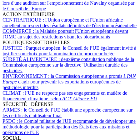
lors d'une audition sur l'empoisonnement de Navalny organisée par
le Conseil de l'Europe
ACTION EXTÉRIEURE
CENTRAFRIQUE :
l'Union européenne et l'Union africaine
appellent au respect des résultats définitifs de l'élection présidentielle
COMMERCE :
la Malaisie poursuit l'Union européenne devant
l'OMC au sujet des restrictions visant les biocarburants
POLITIQUES SECTORIELLES
JUSTICE :
Parquet européen, le Conseil de l’UE également invité à
justifier son choix pour la nomination du procureur belge
SÛRETÉ ALIMENTAIRE :
deuxième consultation publique de la
Commission européenne sur la directive 'Utilisation durable des
pesticides'
ENVIRONNEMENT :
la Commission européenne a promis à
PAN
Europe
d'agir pour prévenir les exportations européennes de
pesticides interdits
CLIMAT :
l’UE ne respecte pas ses engagements en matière de
financement climatique, selon
ACT Alliance EU
SÉCURITÉ - DÉFENSE
ARMES :
le Conseil de l’UE établit une approche européenne sur
les certificats d'utilisateur final
PSDC :
le Comité militaire de l'UE recommande de développer une
méthodologie pour la participation des États tiers aux missions et
opérations de l'UE
SOCIAL