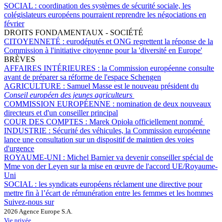
SOCIAL :
coordination des systèmes de sécurité sociale, les
colégislateurs européens pourraient reprendre les négociations en
février
DROITS FONDAMENTAUX - SOCIÉTÉ
CITOYENNETÉ :
eurodéputés et ONG regrettent la réponse de la
Commission à l'initiative citoyenne pour la 'diversité en Europe'
BRÈVES
AFFAIRES INTÉRIEURES :
la Commission européenne consulte
avant de préparer sa réforme de l'espace Schengen
AGRICULTURE :
Samuel Masse est le nouveau président du
Conseil européen des jeunes agriculteurs
COMMISSION EUROPÉENNE :
nomination de deux nouveaux
directeurs et d'un conseiller principal
COUR DES COMPTES :
Marek Opioła officiellement nommé
INDUSTRIE :
Sécurité des véhicules, la Commission européenne
lance une consultation sur un dispositif de maintien des voies
d'urgence
ROYAUME-UNI :
Michel Barnier va devenir conseiller spécial de
Mme von der Leyen sur la mise en œuvre de l'accord UE/Royaume-
Uni
SOCIAL :
les syndicats européens réclament une directive pour
mettre fin à l’écart de rémunération entre les femmes et les hommes
Suivez-nous sur
2026 Agence Europe S.A.
Vie privée