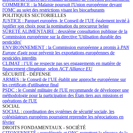
COMMERCE :
la Malaisie poursuit l'Union européenne devant
l'OMC au sujet des restrictions visant les biocarburants
POLITIQUES SECTORIELLES
JUSTICE :
Parquet européen, le Conseil de l’UE également invité à
justifier son choix pour la nomination du procureur belge
SÛRETÉ ALIMENTAIRE :
deuxième consultation publique de la
Commission européenne sur la directive 'Utilisation durable des
pesticides'
ENVIRONNEMENT :
la Commission européenne a promis à
PAN
Europe
d'agir pour prévenir les exportations européennes de
pesticides interdits
CLIMAT :
l’UE ne respecte pas ses engagements en matière de
financement climatique, selon
ACT Alliance EU
SÉCURITÉ - DÉFENSE
ARMES :
le Conseil de l’UE établit une approche européenne sur
les certificats d'utilisateur final
PSDC :
le Comité militaire de l'UE recommande de développer une
méthodologie pour la participation des États tiers aux missions et
opérations de l'UE
SOCIAL
SOCIAL :
coordination des systèmes de sécurité sociale, les
colégislateurs européens pourraient reprendre les négociations en
février
DROITS FONDAMENTAUX - SOCIÉTÉ
CITOYENNETÉ :
eurodéputés et ONG regrettent la réponse de la