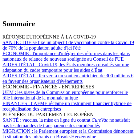
Sommaire
RÉPONSE EUROPÉENNE À LA COVID-19
SANTÉ :
l'UE se fixe un objectif de vaccination contre la Covid-19
de 70% de la population adulte d'ici l'été
ÉCONOMIE :
l'importance d'intégrer des réformes dans les plans
nationaux de relance de nouveau soulignée au Conseil de l'UE
AIDES D'ÉTAT :
Covid-19, les États membres consultés sur une
adaptation du cadre temporaire pour les aides d'État
AIDES D'ÉTAT :
feu vert à un soutien autrichien de 300 millions €
en faveur des organisateurs d'événements
ÉCONOMIE - FINANCES - ENTREPRISES
UEM :
les pistes de la Commission européenne pour renforcer le
rôle international de la monnaie unique
FINANCES :
l’AFME réclame un instrument financier hybride de
recapitalisation des entreprises
PLÉNIÈRE DU PARLEMENT EUROPÉEN
SANTÉ :
vaccins, la mise en ligne du contrat
CureVac
ne satisfait
pas les demandes de transparence des eurodéputés
MIGRATION :
le Parlement européen et la Commission dénoncent
la situation des migrants en Bosnie-Herzégovine