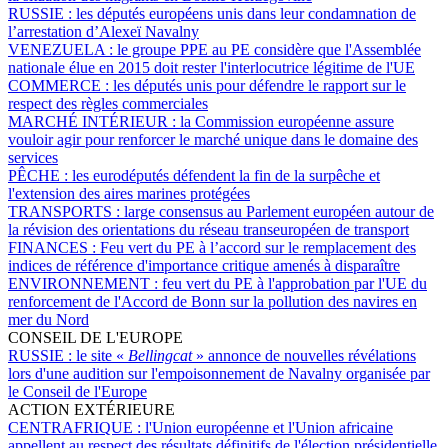
RUSSIE :
les députés européens unis dans leur condamnation de
l’arrestation d’Alexeï Navalny
VENEZUELA :
le groupe PPE au PE considère que l'Assemblée
nationale élue en 2015 doit rester l'interlocutrice légitime de l'UE
COMMERCE :
les députés unis pour défendre le rapport sur le
respect des règles commerciales
MARCHÉ INTÉRIEUR :
la Commission européenne assure
vouloir agir pour renforcer le marché unique dans le domaine des
services
PÊCHE :
les eurodéputés défendent la fin de la surpêche et
l'extension des aires marines protégées
TRANSPORTS :
large consensus au Parlement européen autour de
la révision des orientations du réseau transeuropéen de transport
FINANCES :
Feu vert du PE à l’accord sur le remplacement des
indices de référence d'importance critique amenés à disparaître
ENVIRONNEMENT :
feu vert du PE à l'approbation par l'UE du
renforcement de l'Accord de Bonn sur la pollution des navires en
mer du Nord
CONSEIL DE L'EUROPE
RUSSIE :
le site «
Bellingcat
» annonce de nouvelles révélations
lors d'une audition sur l'empoisonnement de Navalny organisée par
le Conseil de l'Europe
ACTION EXTÉRIEURE
CENTRAFRIQUE :
l'Union européenne et l'Union africaine
appellent au respect des résultats définitifs de l'élection présidentielle