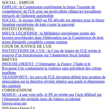
SOCIAL - EMPLOI
EMPLOI :
la Commission expérimente la future 'Garantie de
compétences' de l'UE avec un projet pilote ciblant les travailleurs
menacés de l'industrie automobile
SOCIAL :
le groupe S&D au PE dévoile ses attentes pour la future
Stratégie européenne de lutte contre la pauvreté
INSTITUTIONNEL
MIEUX LÉGIFÉRER :
la Médiatrice européenne pointe des
lacunes procédurales dans l'élaboration par la Commission de trois
textes législatifs considérés comme urgents
COUR DE JUSTICE DE L'UE
INSTITUTIONS DE L'UE :
la Cour de justice de l'UE rejette le
pourvoi d’un fonctionnaire sur l’abattement fiscal familial
BRÈVES
PROCHE-ORIENT :
l’Allemagne, la France, l’Italie et le
Royaume-Uni condamnent la violence sans précédent des colons
israéliens
TRANSPORTS :
les pays de l'UE devraient définir leur position de
négociation sur la directive révisée relative aux poids et dimensions
des camions
CORRIGENDUM
MAROC :
à une voix près, le PE ne rejette pas l’acte délégué sur
l’étiquetage des produits issus du Sahara occidental
Suivez-nous sur
2026 Agence Europe S.A.