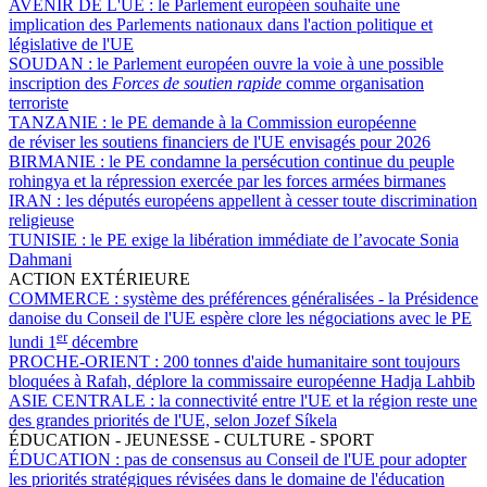
AVENIR DE L'UE :
le Parlement européen souhaite une
implication des Parlements nationaux dans l'action politique et
législative de l'UE
SOUDAN :
le Parlement européen ouvre la voie à une possible
inscription des
Forces de soutien rapide
comme organisation
terroriste
TANZANIE :
le PE demande à la Commission européenne
de réviser les soutiens financiers de l'UE envisagés pour 2026
BIRMANIE :
le PE condamne la persécution continue du peuple
rohingya et la répression exercée par les forces armées birmanes
IRAN :
les députés européens appellent à cesser toute discrimination
religieuse
TUNISIE :
le PE exige la libération immédiate de l’avocate Sonia
Dahmani
ACTION EXTÉRIEURE
COMMERCE :
système des préférences généralisées - la Présidence
danoise du Conseil de l'UE espère clore les négociations avec le PE
er
lundi 1
décembre
PROCHE-ORIENT :
200 tonnes d'aide humanitaire sont toujours
bloquées à Rafah, déplore la commissaire européenne Hadja Lahbib
ASIE CENTRALE :
la connectivité entre l'UE et la région reste une
des grandes priorités de l'UE, selon Jozef Síkela
ÉDUCATION - JEUNESSE - CULTURE - SPORT
ÉDUCATION :
pas de consensus au Conseil de l'UE pour adopter
les priorités stratégiques révisées dans le domaine de l'éducation