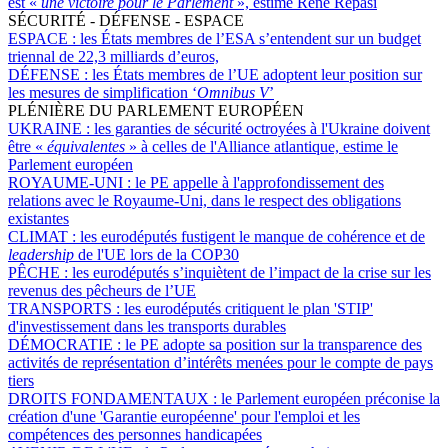
est «
une victoire pour le Parlement
», estime René Repasi
SÉCURITÉ - DÉFENSE - ESPACE
ESPACE :
les États membres de l’ESA s’entendent sur un budget
triennal de 22,3 milliards d’euros,
DÉFENSE :
les États membres de l’UE adoptent leur position sur
les mesures de simplification ‘
Omnibus V
’
PLÉNIÈRE DU PARLEMENT EUROPÉEN
UKRAINE :
les garanties de sécurité octroyées à l'Ukraine doivent
être «
équivalentes
» à celles de l'Alliance atlantique, estime le
Parlement européen
ROYAUME-UNI :
le PE appelle à l'approfondissement des
relations avec le Royaume-Uni, dans le respect des obligations
existantes
CLIMAT :
les eurodéputés fustigent le manque de cohérence et de
leadership
de l'UE lors de la COP30
PÊCHE :
les eurodéputés s’inquiètent de l’impact de la crise sur les
revenus des pêcheurs de l’UE
TRANSPORTS :
les eurodéputés critiquent le plan 'STIP'
d'investissement dans les transports durables
DÉMOCRATIE :
le PE adopte sa position sur la transparence des
activités de représentation d’intérêts menées pour le compte de pays
tiers
DROITS FONDAMENTAUX :
le Parlement européen préconise la
création d'une 'Garantie européenne' pour l'emploi et les
compétences des personnes handicapées