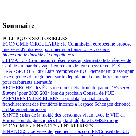
Sommaire
POLITIQUES SECTORIELLES
ÉCONOMIE CIRCULAIRE :
la Commission européenne propose
une série d'initiatives pour mener la transition «
vers une
bioéconomie durable et compétitive
»
CLIMAT :
la Commission présente ses ajustements de la réserve de
stabilité du marché avant l’entrée en vigueur du système 'ETS2'
TRANSPORTS :
dix États membres de l’UE demandent d’assouplir
les exigences du règlement sur le déploiement d'une infrastructure
pour carburants alternatifs
RECHERCHE :
les États membres débattront du paquet ‘
Horizon
Europe
’ pour 2028-2034 lors du prochain Conseil de l’UE
AFFAIRES INTÉRIEURES :
le profilage racial lors du
franchissement des frontières internes à l'espace Schengen dénoncé
au Parlement européen
SANTÉ :
plus de la moitié des personnes vivant avec le VIH en
Europe sont diagnostiquées trop tard, déplore l'OMS/Europe
ÉCONOMIE - FINANCES - ENTREPRISES
FINANCES :
'services de paiement' - l'accord PE/Conseil de l'UE