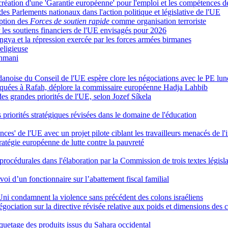
création d'une 'Garantie européenne' pour l'emploi et les compétences 
es Parlements nationaux dans l'action politique et législative de l'UE
iption des
Forces de soutien rapide
comme organisation terroriste
les soutiens financiers de l'UE envisagés pour 2026
gya et la répression exercée par les forces armées birmanes
eligieuse
ahmani
danoise du Conseil de l'UE espère clore les négociations avec le PE lun
loquées à Rafah, déplore la commissaire européenne Hadja Lahbib
 des grandes priorités de l'UE, selon Jozef Síkela
priorités stratégiques révisées dans le domaine de l'éducation
es' de l'UE avec un projet pilote ciblant les travailleurs menacés de l'
ratégie européenne de lutte contre la pauvreté
procédurales dans l'élaboration par la Commission de trois textes légis
rvoi d’un fonctionnaire sur l’abattement fiscal familial
Uni condamnent la violence sans précédent des colons israéliens
négociation sur la directive révisée relative aux poids et dimensions des
tiquetage des produits issus du Sahara occidental