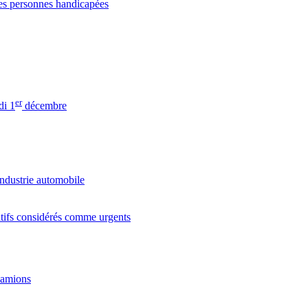
des personnes handicapées
er
di 1
décembre
industrie automobile
latifs considérés comme urgents
 camions