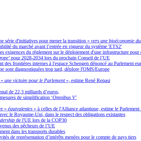
série d'initiatives pour mener la transition «
vers une bioéconomie dur
abilité du marché avant l’entrée en vigueur du système 'ETS2'
 exigences du règlement sur le déploiement d'une infrastructure pour c
rope
’ pour 2028-2034 lors du prochain Conseil de l’UE
ment des frontières internes à l'espace Schengen dénoncé au Parlement e
pe sont diagnostiquées trop tard, déplore l'OMS/Europe
t «
une victoire pour le Parlement
», estime René Repasi
nal de 22,3 milliards d’euros,
mesures de simplification ‘
Omnibus V
’
tre «
équivalentes
» à celles de l'Alliance atlantique, estime le Parlemen
 avec le Royaume-Uni, dans le respect des obligations existantes
adership
de l'UE lors de la COP30
 revenus des pêcheurs de l’UE
ement dans les transports durables
ivités de représentation d’intérêts menées pour le compte de pays tiers