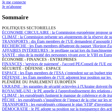
Je me connecte
Je m'abonne
Sommaire
POLITIQUES SECTORIELLES
ÉCONOMIE CIRCULAIRE :
la Commission européenne propose une 
CLIMAT :
la Commission présente ses ajustements de la réserve de st
TRANSPORTS :
dix États membres de l’UE demandent d’assouplir les
RECHERCHE :
les États membres débattront du paquet ‘
Horizon Eu
AFFAIRES INTÉRIEURES :
le profilage racial lors du franchisse
SANTÉ :
plus de la moitié des personnes vivant avec le VIH en Euro
ÉCONOMIE - FINANCES - ENTREPRISES
FINANCES :
'services de paiement' - l'accord PE/Conseil de l'UE es
SÉCURITÉ - DÉFENSE - ESPACE
ESPACE :
les États membres de l’ESA s’entendent sur un budget trien
DÉFENSE :
les États membres de l’UE adoptent leur position sur les 
PLÉNIÈRE DU PARLEMENT EUROPÉEN
UKRAINE :
les garanties de sécurité octroyées à l'Ukraine doivent ê
ROYAUME-UNI :
le PE appelle à l'approfondissement des relations
CLIMAT :
les eurodéputés fustigent le manque de cohérence et de
le
PÊCHE :
les eurodéputés s’inquiètent de l’impact de la crise sur les
TRANSPORTS :
les eurodéputés critiquent le plan 'STIP' d'investiss
DÉMOCRATIE :
le PE adopte sa position sur la transparence des act