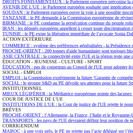
DROITS FONDAMENTAUX :
le Parlement européen préconise la 
AVENIR DE L'UE :
le Parlement européen souhaite une implication d
SOUDAN :
le Parlement européen ouvre la voie à une possible inscr
TANZANIE :
le PE demande à la Commission européenne de réviser 
BIRMANIE :
le PE condamne la persécution continue du peuple rohin
IRAN :
les députés européens appellent à cesser toute discrimination r
TUNISIE :
le PE exige la libération immédiate de l’avocate Sonia D
ACTION EXTÉRIEURE
COMMERCE :
système des préférences généralisées - la Présidence 
PROCHE-ORIENT :
200 tonnes d'aide humanitaire sont toujours b
ASIE CENTRALE :
la connectivité entre l'UE et la région reste une
ÉDUCATION - JEUNESSE - CULTURE - SPORT
ÉDUCATION :
pas de consensus au Conseil de l'UE pour adopter les 
SOCIAL - EMPLOI
EMPLOI :
la Commission expérimente la future 'Garantie de compétenc
SOCIAL :
le groupe S&D au PE dévoile ses attentes pour la future St
INSTITUTIONNEL
MIEUX LÉGIFÉRER :
la Médiatrice européenne pointe des lacunes 
COUR DE JUSTICE DE L'UE
INSTITUTIONS DE L'UE :
la Cour de justice de l'UE rejette le pou
BRÈVES
PROCHE-ORIENT :
l’Allemagne, la France, l’Italie et le Royaume-
TRANSPORTS :
les pays de l'UE devraient définir leur position de 
CORRIGENDUM
MAROC :
à une voix près, le PE ne rejette pas l’acte délégué sur l’é