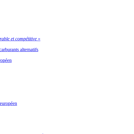
able et compétitive
»
arburants alternatifs
uropéen
t européen