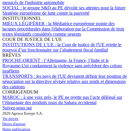
menacés de l'industrie automobile
SOCIAL :
le groupe S&D au PE dévoile ses attentes pour la future
Stratégie européenne de lutte contre la pauvreté
INSTITUTIONNEL
MIEUX LÉGIFÉRER :
la Médiatrice européenne pointe des
lacunes procédurales dans l'élaboration par la Commission de trois
textes législatifs considérés comme urgents
COUR DE JUSTICE DE L'UE
INSTITUTIONS DE L'UE :
la Cour de justice de l'UE rejette le
pourvoi d’un fonctionnaire sur l’abattement fiscal familial
BRÈVES
PROCHE-ORIENT :
l’Allemagne, la France, l’Italie et le
Royaume-Uni condamnent la violence sans précédent des colons
israéliens
TRANSPORTS :
les pays de l'UE devraient définir leur position de
négociation sur la directive révisée relative aux poids et dimensions
des camions
CORRIGENDUM
MAROC :
à une voix près, le PE ne rejette pas l’acte délégué sur
l’étiquetage des produits issus du Sahara occidental
Suivez-nous sur
2026 Agence Europe S.A.
Vie privée
Droits d'auteur
Notre publication