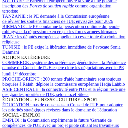
SOUDAN :
le Parlement européen ouvre la voie à une possible
inscription des
Forces de soutien rapide
comme organisation
terroriste
TANZANIE :
le PE demande à la Commission européenne
de réviser les soutiens financiers de l'UE envisagés pour 2026
BIRMANIE :
le PE condamne la persécution continue du peuple
rohingya et la répression exercée par les forces armées birmanes
IRAN :
les députés européens appellent à cesser toute discrimination
religieuse
TUNISIE :
le PE exige la libération immédiate de l’avocate Sonia
Dahmani
ACTION EXTÉRIEURE
COMMERCE :
système des préférences généralisées - la Présidence
danoise du Conseil de l'UE espère clore les négociations avec le PE
er
lundi 1
décembre
PROCHE-ORIENT :
200 tonnes d'aide humanitaire sont toujours
bloquées à Rafah, déplore la commissaire européenne Hadja Lahbib
ASIE CENTRALE :
la connectivité entre l'UE et la région reste une
des grandes priorités de l'UE, selon Jozef Síkela
ÉDUCATION - JEUNESSE - CULTURE - SPORT
ÉDUCATION :
pas de consensus au Conseil de l'UE pour adopter
les priorités stratégiques révisées dans le domaine de l'éducation
SOCIAL - EMPLOI
EMPLOI :
la Commission expérimente la future 'Garantie de
compétences' de l'UE avec un projet pilote ciblant les travailleurs