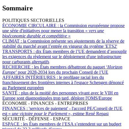
Sommaire
POLITIQUES SECTORIELLES
ÉCONOMIE CIRCULAIRE :
la Commission européenne propose
une série d'initiatives pour mener la transition «
vers une
bioéconomie durable et compétitive
»
CLIMAT :
la Commission présente ses ajustements de la réserve de
stabilité du marché avant l’entrée en vigueur du système 'ETS2'
TRANSPORTS :
dix États membres de l’UE demandent d’assouplir
les exigences du règlement sur le déploiement d'une infrastructure
pour carburants alternatifs
RECHERCHE :
les États membres débattront du paquet ‘
Horizon
Europe
’ pour 2028-2034 lors du prochain Conseil de l’UE
AFFAIRES INTÉRIEURES :
le profilage racial lors du
franchissement des frontières internes à l'espace Schengen dénoncé
au Parlement européen
SANTÉ :
plus de la moitié des personnes vivant avec le VIH en
Europe sont diagnostiquées trop tard, déplore l'OMS/Europe
ÉCONOMIE - FINANCES - ENTREPRISES
FINANCES :
'services de paiement' - l'accord PE/Conseil de l'UE
est «
une victoire pour le Parlement
», estime René Repasi
SÉCURITÉ - DÉFENSE - ESPACE
ESPACE :
les États membres de l’ESA s’entendent sur un budget