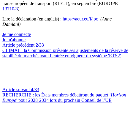
transeuropéen de transport (RTE-T), en septembre (EUROPE
13710/8
).
Lire la déclaration (en anglais) :
https://aeur.eu/f/jpc
(Anne
Damiani)
Je me connecte
Je m'abonne
Article précédent
2
/33
CLIMAT :
la Commission présente ses ajustements de la réserve de
stabilité du marché avant l’entrée en vigueur du système 'ETS2'
Article suivant
4
/33
RECHERCHE :
les États membres débattront du paquet ‘
Horizon
Europe
’ pour 2028-2034 lors du prochain Conseil de l’UE