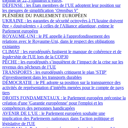
triennal de 22,3 milliards d’euros,
DÉFENSE :
les États membres de l’UE adoptent leur position sur
les mesures de simplification ‘
Omnibus V
’
PLÉNIÈRE DU PARLEMENT EUROPÉEN
UKRAINE :
les garanties de sécurité octroyées à l'Ukraine doivent
être «
équivalentes
» à celles de l'Alliance atlantique, estime le
Parlement européen
ROYAUME-UNI :
le PE appelle à l'approfondissement des
relations avec le Royaume-Uni, dans le respect des obligations
existantes
CLIMAT :
les eurodéputés fustigent le manque de cohérence et de
leadership
de l'UE lors de la COP30
PÊCHE :
les eurodéputés s’inquiètent de l’impact de la crise sur les
revenus des pêcheurs de l’UE
TRANSPORTS :
les eurodéputés critiquent le plan 'STIP'
d'investissement dans les transports durables
DÉMOCRATIE :
le PE adopte sa position sur la transparence des
activités de représentation d’intérêts menées pour le compte de pays
tiers
DROITS FONDAMENTAUX :
le Parlement européen préconise la
création d'une 'Garantie européenne' pour l'emploi et les
compétences des personnes handicapées
AVENIR DE L'UE :
le Parlement européen souhaite une
implication des Parlements nationaux dans l'action politique et
législative de l'UE