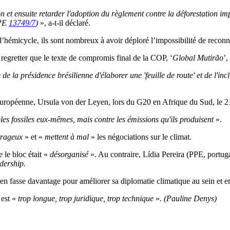
n et ensuite retarder l'adoption du règlement contre la déforestatio
OPE
13749/7
)
», a-t-il déclaré.
 l’hémicycle, ils sont nombreux à avoir déploré l’impossibilité de rec
gretter que le texte de compromis final de la COP, ‘
Global Mutirão
’,
la présidence brésilienne d'élaborer une 'feuille de route' et de l'inclu
ropéenne, Ursula von der Leyen, lors du G20 en Afrique du Sud, le 21 n
les fossiles eux-mêmes, mais contre les émissions qu'ils produisent
».
trageux
» et «
mettent à mal
» les négociations sur le climat.
le bloc était «
désorganisé
». Au contraire, Lídia Pereira (PPE, portug
dership.
 en fasse davantage pour améliorer sa diplomatie climatique au sein et 
 est «
trop longue, trop juridique, trop technique
».
(Pauline Denys)