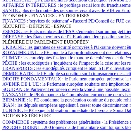
AFFAIRES INTÉRIEURES :
le profilage racial lors du franchisse
SANTÉ :
plus de la moitié des personnes vivant avec le VIH en Euro
ÉCONOMIE - FINANCES - ENTREPRISES
FINANCES :
'services de paiement' - l'accord PE/Conseil de l'UE es
SÉCURITÉ - DÉFENSE - ESPACE
ESPACE :
les États membres de l’ESA s’entendent sur un budget trien
DÉFENSE :
les États membres de l’UE adoptent leur position sur les 
PLÉNIÈRE DU PARLEMENT EUROPÉEN
UKRAINE :
les garanties de sécurité octroyées à l'Ukraine doivent ê
ROYAUME-UNI :
le PE appelle à l'approfondissement des relations
CLIMAT :
les eurodéputés fustigent le manque de cohérence et de
le
PÊCHE :
les eurodéputés s’inquiètent de l’impact de la crise sur les
TRANSPORTS :
les eurodéputés critiquent le plan 'STIP' d'investiss
DÉMOCRATIE :
le PE adopte sa position sur la transparence des act
DROITS FONDAMENTAUX :
le Parlement européen préconise la 
AVENIR DE L'UE :
le Parlement européen souhaite une implication d
SOUDAN :
le Parlement européen ouvre la voie à une possible inscr
TANZANIE :
le PE demande à la Commission européenne de réviser 
BIRMANIE :
le PE condamne la persécution continue du peuple rohin
IRAN :
les députés européens appellent à cesser toute discrimination r
TUNISIE :
le PE exige la libération immédiate de l’avocate Sonia D
ACTION EXTÉRIEURE
COMMERCE :
système des préférences généralisées - la Présidence 
PROCHE-ORIENT :
200 tonnes d'aide humanitaire sont toujours b