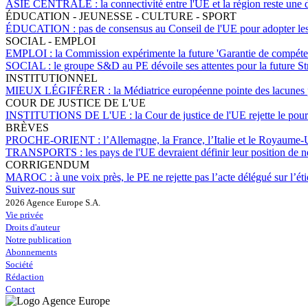
ASIE CENTRALE :
la connectivité entre l'UE et la région reste une
ÉDUCATION - JEUNESSE - CULTURE - SPORT
ÉDUCATION :
pas de consensus au Conseil de l'UE pour adopter les 
SOCIAL - EMPLOI
EMPLOI :
la Commission expérimente la future 'Garantie de compétenc
SOCIAL :
le groupe S&D au PE dévoile ses attentes pour la future St
INSTITUTIONNEL
MIEUX LÉGIFÉRER :
la Médiatrice européenne pointe des lacunes 
COUR DE JUSTICE DE L'UE
INSTITUTIONS DE L'UE :
la Cour de justice de l'UE rejette le pou
BRÈVES
PROCHE-ORIENT :
l’Allemagne, la France, l’Italie et le Royaume-
TRANSPORTS :
les pays de l'UE devraient définir leur position de 
CORRIGENDUM
MAROC :
à une voix près, le PE ne rejette pas l’acte délégué sur l’é
Suivez-nous sur
2026 Agence Europe S.A.
Vie privée
Droits d'auteur
Notre publication
Abonnements
Société
Rédaction
Contact