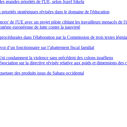
 des grandes priorités de l'UE, selon Jozef Síkela
priorités stratégiques révisées dans le domaine de l'éducation
es' de l'UE avec un projet pilote ciblant les travailleurs menacés de l'
ratégie européenne de lutte contre la pauvreté
procédurales dans l'élaboration par la Commission de trois textes légis
rvoi d’un fonctionnaire sur l’abattement fiscal familial
Uni condamnent la violence sans précédent des colons israéliens
négociation sur la directive révisée relative aux poids et dimensions des
tiquetage des produits issus du Sahara occidental