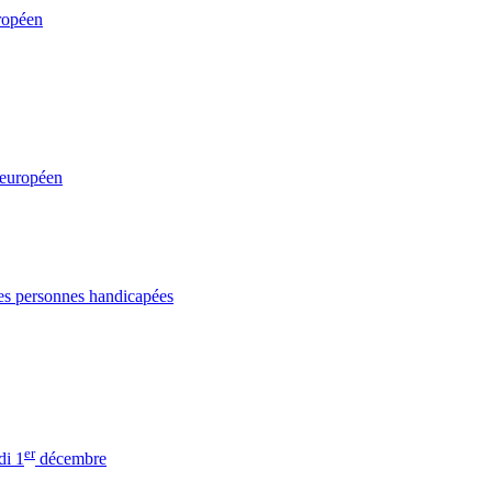
uropéen
t européen
des personnes handicapées
er
di 1
décembre