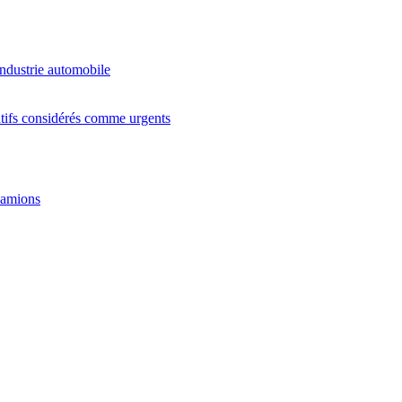
industrie automobile
latifs considérés comme urgents
 camions