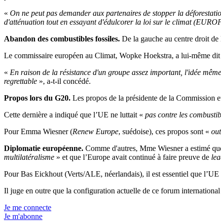
«
On ne peut pas demander aux partenaires de stopper la déforestatio
d'atténuation tout en essayant d'édulcorer la loi sur le climat (EUR
Abandon des combustibles fossiles.
De la gauche au centre droit de
Le commissaire européen au Climat, Wopke Hoekstra, a lui-même dit re
«
En raison de la résistance d'un groupe assez important, l'idée même de 
regrettable
», a-t-il concédé.
Propos lors du G20.
Les propos de la présidente de la Commission eu
Cette dernière a indiqué que l’UE ne luttait «
pas contre les combustib
Pour Emma Wiesner (
Renew Europe
, suédoise), ces propos sont «
ou
Diplomatie européenne.
Comme d'autres, Mme Wiesner a estimé que 
multilatéralisme
» et que l’Europe avait continué à faire preuve de
lea
Pour Bas Eickhout (Verts/ALE, néerlandais), il est essentiel que l’UE
Il juge en outre que la configuration actuelle de ce forum international
Je me connecte
Je m'abonne