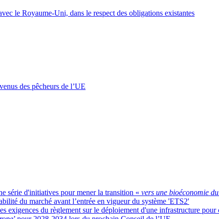
 avec le Royaume-Uni, dans le respect des obligations existantes
 revenus des pêcheurs de l’UE
série d'initiatives pour mener la transition «
vers une bioéconomie dur
abilité du marché avant l’entrée en vigueur du système 'ETS2'
 exigences du règlement sur le déploiement d'une infrastructure pour c
rope
’ pour 2028-2034 lors du prochain Conseil de l’UE