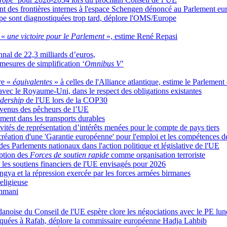
ment des frontières internes à l'espace Schengen dénoncé au Parlement e
pe sont diagnostiquées trop tard, déplore l'OMS/Europe
t «
une victoire pour le Parlement
», estime René Repasi
nal de 22,3 milliards d’euros,
mesures de simplification ‘
Omnibus V
’
tre «
équivalentes
» à celles de l'Alliance atlantique, estime le Parlemen
 avec le Royaume-Uni, dans le respect des obligations existantes
adership
de l'UE lors de la COP30
 revenus des pêcheurs de l’UE
ement dans les transports durables
ivités de représentation d’intérêts menées pour le compte de pays tiers
création d'une 'Garantie européenne' pour l'emploi et les compétences 
es Parlements nationaux dans l'action politique et législative de l'UE
iption des
Forces de soutien rapide
comme organisation terroriste
les soutiens financiers de l'UE envisagés pour 2026
gya et la répression exercée par les forces armées birmanes
eligieuse
ahmani
danoise du Conseil de l'UE espère clore les négociations avec le PE lun
loquées à Rafah, déplore la commissaire européenne Hadja Lahbib