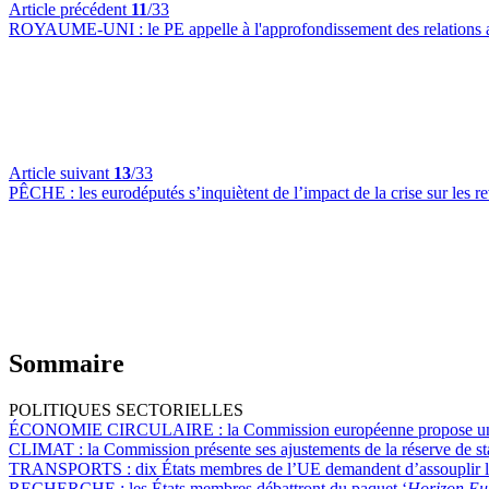
Article précédent
11
/33
ROYAUME-UNI :
le PE appelle à l'approfondissement des relations
Article suivant
13
/33
PÊCHE :
les eurodéputés s’inquiètent de l’impact de la crise sur les
Sommaire
POLITIQUES SECTORIELLES
ÉCONOMIE CIRCULAIRE :
la Commission européenne propose une 
CLIMAT :
la Commission présente ses ajustements de la réserve de st
TRANSPORTS :
dix États membres de l’UE demandent d’assouplir les
RECHERCHE :
les États membres débattront du paquet ‘
Horizon Eu