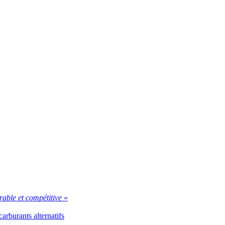
able et compétitive
»
arburants alternatifs