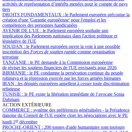
activités de représentation d’intérêts menées pour le compte de pays
tiers
DROITS FONDAMENTAUX :
le Parlement européen préconise la
création d'une 'Garantie européenne' pour l'emploi et les
compétences des personnes handicapées
AVENIR DE L'UE :
le Parlement européen souhaite une
implication des Parlements nationaux dans l'action politique et
législative de l'UE
SOUDAN :
le Parlement européen ouvre la voie à une possible
inscription des
Forces de soutien rapide
comme organisation
terroriste
TANZANIE :
le PE demande à la Commission européenne
de réviser les soutiens financiers de l'UE envisagés pour 2026
BIRMANIE :
le PE condamne la persécution continue du peuple
rohingya et la répression exercée par les forces armées birmanes
IRAN :
les députés européens appellent à cesser toute discrimination
religieuse
TUNISIE :
le PE exige la libération immédiate de l’avocate Sonia
Dahmani
ACTION EXTÉRIEURE
COMMERCE :
système des préférences généralisées - la Présidence
danoise du Conseil de l'UE espère clore les négociations avec le PE
er
lundi 1
décembre
PROCHE-ORIENT :
200 tonnes d'aide humanitaire sont toujours