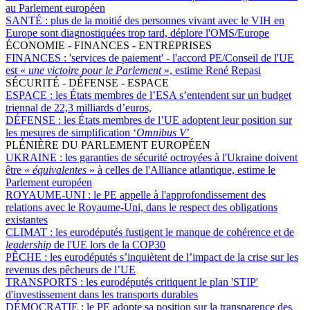
au Parlement européen
SANTÉ :
plus de la moitié des personnes vivant avec le VIH en
Europe sont diagnostiquées trop tard, déplore l'OMS/Europe
ÉCONOMIE - FINANCES - ENTREPRISES
FINANCES :
'services de paiement' - l'accord PE/Conseil de l'UE
est «
une victoire pour le Parlement
», estime René Repasi
SÉCURITÉ - DÉFENSE - ESPACE
ESPACE :
les États membres de l’ESA s’entendent sur un budget
triennal de 22,3 milliards d’euros,
DÉFENSE :
les États membres de l’UE adoptent leur position sur
les mesures de simplification ‘
Omnibus V
’
PLÉNIÈRE DU PARLEMENT EUROPÉEN
UKRAINE :
les garanties de sécurité octroyées à l'Ukraine doivent
être «
équivalentes
» à celles de l'Alliance atlantique, estime le
Parlement européen
ROYAUME-UNI :
le PE appelle à l'approfondissement des
relations avec le Royaume-Uni, dans le respect des obligations
existantes
CLIMAT :
les eurodéputés fustigent le manque de cohérence et de
leadership
de l'UE lors de la COP30
PÊCHE :
les eurodéputés s’inquiètent de l’impact de la crise sur les
revenus des pêcheurs de l’UE
TRANSPORTS :
les eurodéputés critiquent le plan 'STIP'
d'investissement dans les transports durables
DÉMOCRATIE :
le PE adopte sa position sur la transparence des