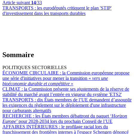
Article suivant
14
/33
TRANSPORTS :
les eurodéputés critiquent le plan 'STIP'
d'investissement dans les transports durables
Sommaire
POLITIQUES SECTORIELLES
ÉCONOMIE CIRCULAIRE :
la Commission européenne propose
une série d'initiatives pour mener la transition «
vers une
bioéconomie durable et compétitive
»
CLIMAT :
la Commission présente ses ajustements de la réserve de
stabilité du marché avant l’entrée en vigueur du système 'ETS2'
TRANSPORTS :
dix États membres de l’UE demandent d’assouplir
les exigences du règlement sur le déploiement d'une infrastructure
pour carburants alternatifs
RECHERCHE :
les États membres débattront du paquet ‘
Horizon
Europe
’ pour 2028-2034 lors du prochain Conseil de l’UE
AFFAIRES INTÉRIEURES :
le profilage racial lors du
franchissement des frontières internes à l'espace Schengen dénoncé