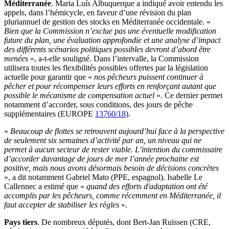
Méditerranée
. Maria Luís Albuquerque a indiqué avoir entendu les
appels, dans l’hémicycle, en faveur d’une révision du plan
pluriannuel de gestion des stocks en Méditerranée occidentale. «
Bien que la Commission n’exclue pas une éventuelle modification
future du plan, une évaluation approfondie et une analyse d’impact
des différents scénarios politiques possibles devront d’abord être
menées
», a-t-elle souligné. Dans l’intervalle, la Commission
utilisera toutes les flexibilités possibles offertes par la législation
actuelle pour garantir que «
nos pêcheurs puissent continuer à
pêcher et pour récompenser leurs efforts en renforçant autant que
possible le mécanisme de compensation actuel
». Ce dernier permet
notamment d’accorder, sous conditions, des jours de pêche
supplémentaires (EUROPE
13760/18
).
«
Beaucoup de flottes se retrouvent aujourd’hui face à la perspective
de seulement six semaines d’activité par an, un niveau qui ne
permet à aucun secteur de rester viable. L’intention du commissaire
d’accorder davantage de jours de mer l’année prochaine est
positive, mais nous avons désormais besoin de décisions concrètes
», a dit notamment Gabriel Mato (PPE, espagnol). Isabelle Le
Callennec a estimé que «
quand des efforts d'adaptation ont été
accomplis par les pêcheurs, comme récemment en Méditerranée, il
faut accepter de stabiliser les règles
».
Pays tiers
. De nombreux députés, dont Bert-Jan Ruissen (CRE,