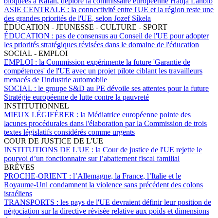
bloquées à Rafah, déplore la commissaire européenne Hadja Lahbib
ASIE CENTRALE :
la connectivité entre l'UE et la région reste une
des grandes priorités de l'UE, selon Jozef Síkela
ÉDUCATION - JEUNESSE - CULTURE - SPORT
ÉDUCATION :
pas de consensus au Conseil de l'UE pour adopter
les priorités stratégiques révisées dans le domaine de l'éducation
SOCIAL - EMPLOI
EMPLOI :
la Commission expérimente la future 'Garantie de
compétences' de l'UE avec un projet pilote ciblant les travailleurs
menacés de l'industrie automobile
SOCIAL :
le groupe S&D au PE dévoile ses attentes pour la future
Stratégie européenne de lutte contre la pauvreté
INSTITUTIONNEL
MIEUX LÉGIFÉRER :
la Médiatrice européenne pointe des
lacunes procédurales dans l'élaboration par la Commission de trois
textes législatifs considérés comme urgents
COUR DE JUSTICE DE L'UE
INSTITUTIONS DE L'UE :
la Cour de justice de l'UE rejette le
pourvoi d’un fonctionnaire sur l’abattement fiscal familial
BRÈVES
PROCHE-ORIENT :
l’Allemagne, la France, l’Italie et le
Royaume-Uni condamnent la violence sans précédent des colons
israéliens
TRANSPORTS :
les pays de l'UE devraient définir leur position de
négociation sur la directive révisée relative aux poids et dimensions