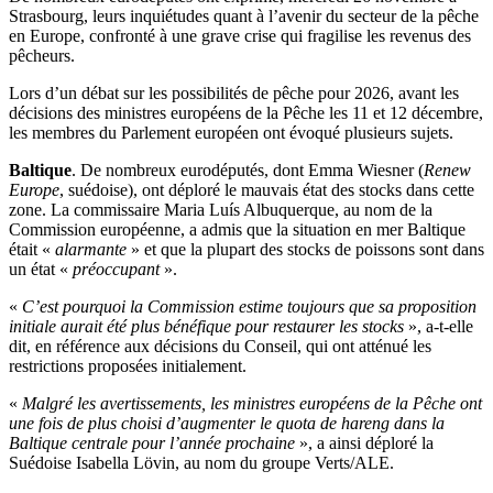
Strasbourg, leurs inquiétudes quant à l’avenir du secteur de la pêche
en Europe, confronté à une grave crise qui fragilise les revenus des
pêcheurs.
Lors d’un débat sur les possibilités de pêche pour 2026, avant les
décisions des ministres européens de la Pêche les 11 et 12 décembre,
les membres du Parlement européen ont évoqué plusieurs sujets.
Baltique
. De nombreux eurodéputés, dont Emma Wiesner (
Renew
Europe
, suédoise), ont déploré le mauvais état des stocks dans cette
zone. La commissaire Maria Luís Albuquerque, au nom de la
Commission européenne, a admis que la situation en mer Baltique
était «
alarmante
» et que la plupart des stocks de poissons sont dans
un état «
préoccupant
».
«
C’est pourquoi la Commission estime toujours que sa proposition
initiale aurait été plus bénéfique pour restaurer les stocks
», a-t-elle
dit, en référence aux décisions du Conseil, qui ont atténué les
restrictions proposées initialement.
«
Malgré les avertissements, les ministres européens de la Pêche ont
une fois de plus choisi d’augmenter le quota de hareng dans la
Baltique centrale pour l’année prochaine
», a ainsi déploré la
Suédoise Isabella Lövin, au nom du groupe Verts/ALE.