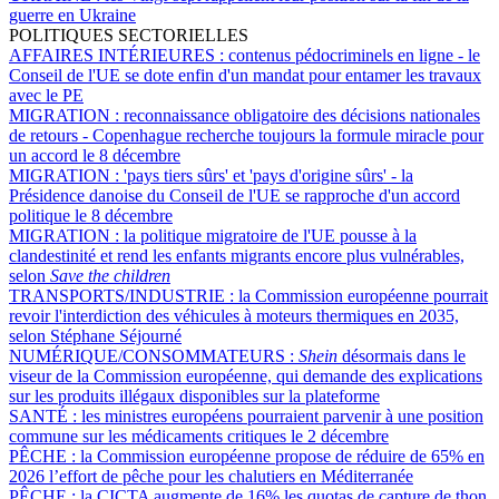
guerre en Ukraine
POLITIQUES SECTORIELLES
AFFAIRES INTÉRIEURES :
contenus pédocriminels en ligne - le
Conseil de l'UE se dote enfin d'un mandat pour entamer les travaux
avec le PE
MIGRATION :
reconnaissance obligatoire des décisions nationales
de retours - Copenhague recherche toujours la formule miracle pour
un accord le 8 décembre
MIGRATION :
'pays tiers sûrs' et 'pays d'origine sûrs' - la
Présidence danoise du Conseil de l'UE se rapproche d'un accord
politique le 8 décembre
MIGRATION :
la politique migratoire de l'UE pousse à la
clandestinité et rend les enfants migrants encore plus vulnérables,
selon
Save the children
TRANSPORTS/INDUSTRIE :
la Commission européenne pourrait
revoir l'interdiction des véhicules à moteurs thermiques en 2035,
selon Stéphane Séjourné
NUMÉRIQUE/CONSOMMATEURS :
Shein
désormais dans le
viseur de la Commission européenne, qui demande des explications
sur les produits illégaux disponibles sur la plateforme
SANTÉ :
les ministres européens pourraient parvenir à une position
commune sur les médicaments critiques le 2 décembre
PÊCHE :
la Commission européenne propose de réduire de 65% en
2026 l’effort de pêche pour les chalutiers en Méditerranée
PÊCHE :
la CICTA augmente de 16% les quotas de capture de thon