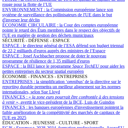
rouge pour la flotte de l’UE
ENVIRONNEMENT :
la Commission européenne lance son
système de surveillance des pollinisateurs de l'UE dans le but
d'inverser leur déclin
ÉCONOMIE CIRCULAIRE :
la Cour des comptes européenne
pointe le retard des États membres dans le respect des objectifs de
l'UE en matière de gestion des déchets municipaux
SÉCURITÉ - DÉFENSE - ESPACE
ESPACE :
le directeur général de l’ESA défend son budget triennal
de 22,2 milliards d'euros auprès des ministres de l’Espace
ESPACE :
Josef Aschbacher propose de doter le nouveau
programme de résilience de 1,35 milliard d'euros
ESPACE :
la BEI lance le programme
Space TechEU
pour aider les
petites entreprises du secteur spatial européen
ÉCONOMIE - FINANCES - ENTREPRISES
ENTREPRISES :
la simplification ‘
omnibus
’ de la directive sur le
reporting
durable permettra un meilleur alignement sur les normes
internationales, selon Sue Lloyd
FINANCES :
«
la zone euro pourrait être confrontée à des tensions
à venir
», avertit le vice-président de la BCE, Luis de Guindos
FINANCES :
les banques européennes d'investissement pointent la
faible amélioration de la compétitivité des marchés de capitaux de
l'UE en 2025
ÉDUCATION - JEUNESSE - CULTURE - SPORT
ECJS :
Erasmus+
2028-2034, formation professionnelle,
AgoraEU
,