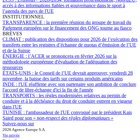
accès à des informations fiables et gouvernance dans le sport à
l’agenda des pays de l'UE
INSTITUTIONNEL
TRANSPARENCE :
la première réunion du groupe de travail du
Parlement européen sur le financement des ONG tourne au fiasco
BRÈVES
CLIMAT :
publication des dispositions pour 2026 de l’exécution des
transferts entre les registres d’échange de quotas d’émission de l’UE
et de la Suisse
ÉNERGIE :
l’ACER se prononcera en février 2026 sur la
méthodologie européenne d'évaluation de l'adéquation des
ressources
ÉTATS-UNIS :
le Conseil de l’UE devrait approuver, vendredi 28
novembre, la baisse des tarifs sur certains produits américains
INDE :
l'UE réaffirme avec son partenaire son ambition de conclure
l'accord de libre-échange d'ici la fin de l'année
TRANSPORTS :
les règles modernisées relatives au permis de
conduire et à la déchéance du droit de conduire entrent en vigueur
dans l'UE
TUNISIE :
l'ambassadeur de l'UE convoqué par le président Kais
Saied pour son «
non-respect des règles diplomatiques
»
Suivez-nous sur
2026 Agence Europe S.A.
Vie privée