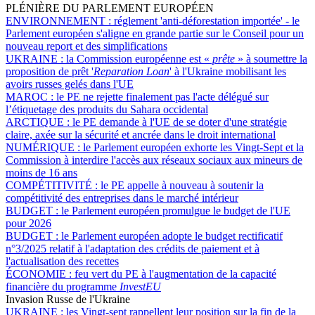
PLÉNIÈRE DU PARLEMENT EUROPÉEN
ENVIRONNEMENT :
réglement 'anti-déforestation importée' - le
Parlement européen s'aligne en grande partie sur le Conseil pour un
nouveau report et des simplifications
UKRAINE :
la Commission européenne est «
prête
» à soumettre la
proposition de prêt '
Reparation Loan
' à l'Ukraine mobilisant les
avoirs russes gelés dans l'UE
MAROC :
le PE ne rejette finalement pas l'acte délégué sur
l’étiquetage des produits du Sahara occidental
ARCTIQUE :
le PE demande à l'UE de se doter d'une stratégie
claire, axée sur la sécurité et ancrée dans le droit international
NUMÉRIQUE :
le Parlement européen exhorte les Vingt-Sept et la
Commission à interdire l'accès aux réseaux sociaux aux mineurs de
moins de 16 ans
COMPÉTITIVITÉ :
le PE appelle à nouveau à soutenir la
compétitivité des entreprises dans le marché intérieur
BUDGET :
le Parlement européen promulgue le budget de l'UE
pour 2026
BUDGET :
le Parlement européen adopte le budget rectificatif
n°3/2025 relatif à l'adaptation des crédits de paiement et à
l'actualisation des recettes
ÉCONOMIE :
feu vert du PE à l'augmentation de la capacité
financière du programme
InvestEU
Invasion Russe de l'Ukraine
UKRAINE :
les Vingt-sept rappellent leur position sur la fin de la