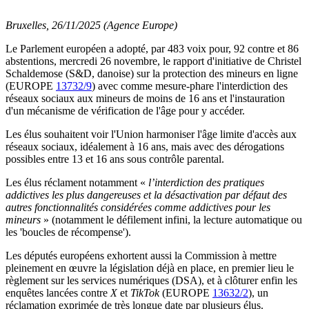
Bruxelles, 26/11/2025 (Agence Europe)
Le Parlement européen a adopté, par 483 voix pour, 92 contre et 86
abstentions, mercredi 26 novembre, le rapport d'initiative de Christel
Schaldemose (S&D, danoise) sur la protection des mineurs en ligne
(EUROPE
13732/9
) avec comme mesure-phare l'interdiction des
réseaux sociaux aux mineurs de moins de 16 ans et l'instauration
d'un mécanisme de vérification de l'âge pour y accéder.
Les élus souhaitent voir l'Union harmoniser l'âge limite d'accès aux
réseaux sociaux, idéalement à 16 ans, mais avec des dérogations
possibles entre 13 et 16 ans sous contrôle parental.
Les élus réclament notamment «
l’interdiction des pratiques
addictives les plus dangereuses et la désactivation par défaut des
autres fonctionnalités considérées comme addictives pour les
mineurs
» (notamment le défilement infini, la lecture automatique ou
les 'boucles de récompense').
Les députés européens exhortent aussi la Commission à mettre
pleinement en œuvre la législation déjà en place, en premier lieu le
règlement sur les services numériques (DSA), et à clôturer enfin les
enquêtes lancées contre
X
et
TikTok
(EUROPE
13632/2
), un
réclamation exprimée de très longue date par plusieurs élus.