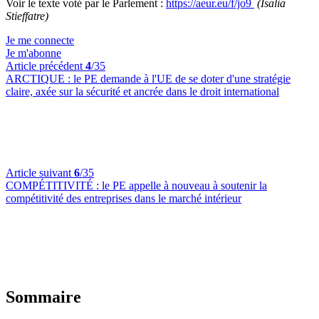
Voir le texte voté par le Parlement :
https://aeur.eu/f/jo9
(Isalia
Stieffatre)
Je me connecte
Je m'abonne
Article précédent
4
/35
ARCTIQUE :
le PE demande à l'UE de se doter d'une stratégie
claire, axée sur la sécurité et ancrée dans le droit international
Article suivant
6
/35
COMPÉTITIVITÉ :
le PE appelle à nouveau à soutenir la
compétitivité des entreprises dans le marché intérieur
Sommaire