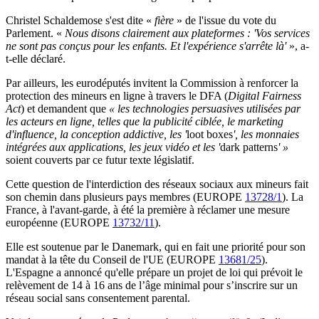
Christel Schaldemose s'est dite «
fière
» de l'issue du vote du
Parlement. «
Nous disons clairement aux plateformes : 'Vos services
ne sont pas conçus pour les enfants. Et l'expérience s'arrête là'
», a-
t-elle déclaré.
Par ailleurs, les eurodéputés invitent la Commission à renforcer la
protection des mineurs en ligne à travers le DFA (
Digital Fairness
Act
) et demandent que
« les technologies persuasives utilisées par
les acteurs en ligne, telles que la publicité ciblée, le marketing
d'influence, la conception addictive, les '
loot boxes
', les monnaies
intégrées aux applications, les jeux vidéo et les '
dark patterns
' »
soient couverts par ce futur texte législatif.
Cette question de l'interdiction des réseaux sociaux aux mineurs fait
son chemin dans plusieurs pays membres (EUROPE
13728/1
). La
France, à l'avant-garde, à été la première à réclamer une mesure
européenne (EUROPE
13732/11
).
Elle est soutenue par le Danemark, qui en fait une priorité pour son
mandat à la tête du Conseil de l'UE (EUROPE
13681/25
).
L'Espagne a annoncé qu'elle prépare un projet de loi qui prévoit le
relèvement de 14 à 16 ans de l’âge minimal pour s’inscrire sur un
réseau social sans consentement parental.