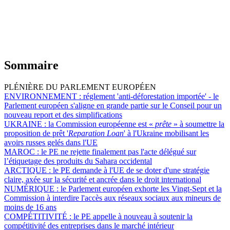
Sommaire
PLÉNIÈRE DU PARLEMENT EUROPÉEN
ENVIRONNEMENT :
réglement 'anti-déforestation importée' - le
Parlement européen s'aligne en grande partie sur le Conseil pour un
nouveau report et des simplifications
UKRAINE :
la Commission européenne est «
prête
» à soumettre la
proposition de prêt '
Reparation Loan
' à l'Ukraine mobilisant les
avoirs russes gelés dans l'UE
MAROC :
le PE ne rejette finalement pas l'acte délégué sur
l’étiquetage des produits du Sahara occidental
ARCTIQUE :
le PE demande à l'UE de se doter d'une stratégie
claire, axée sur la sécurité et ancrée dans le droit international
NUMÉRIQUE :
le Parlement européen exhorte les Vingt-Sept et la
Commission à interdire l'accès aux réseaux sociaux aux mineurs de
moins de 16 ans
COMPÉTITIVITÉ :
le PE appelle à nouveau à soutenir la
compétitivité des entreprises dans le marché intérieur