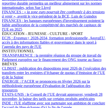
reporting
durable permettra un meilleur alignement sur les normes
internationales, selon Sue Lloyd
FINANCES :
«
la zone euro pourrait être confrontée à des tensions
à venir
», avertit le vice-président de la BCE, Luis de Guindos
FINANCES :
les banques européennes d'investissement pointent la
faible amélioration de la compétitivité des marchés de capitaux de
l'UE en 2025
ÉDUCATION - JEUNESSE - CULTURE - SPORT
ECJS :
Erasmus+
2028-2034, formation professionnelle,
AgoraEU
,
accès à des informations fiables et gouvernance dans le sport à
l’agenda des pays de l'UE
INSTITUTIONNEL
TRANSPARENCE :
la première réunion du groupe de travail du
Parlement européen sur le financement des ONG tourne au fiasco
BRÈVES
CLIMAT :
publication des dispositions pour 2026 de l’exécution des
transferts entre les registres d’échange de quotas d’émission de l’UE
et de la Suisse
ÉNERGIE :
l’ACER se prononcera en février 2026 sur la
méthodologie européenne d'évaluation de l'adéquation des
ressources
ÉTATS-UNIS :
le Conseil de l’UE devrait approuver, vendredi 28
novembre, la baisse des tarifs sur certains produits américains
INDE :
l'UE réaffirme avec son partenaire son ambition de conclure
l'accord de libre-échange d'ici la fin de l'année