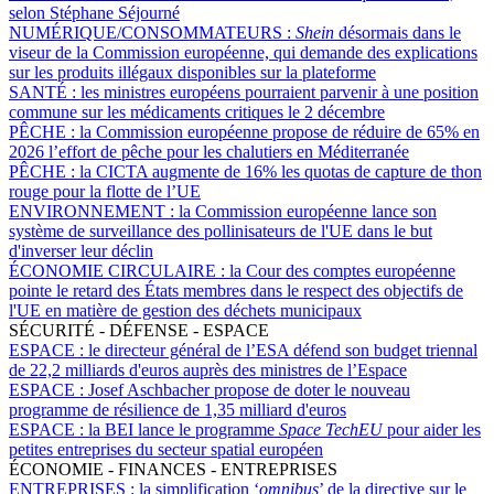
selon Stéphane Séjourné
NUMÉRIQUE/CONSOMMATEURS :
Shein
désormais dans le
viseur de la Commission européenne, qui demande des explications
sur les produits illégaux disponibles sur la plateforme
SANTÉ :
les ministres européens pourraient parvenir à une position
commune sur les médicaments critiques le 2 décembre
PÊCHE :
la Commission européenne propose de réduire de 65% en
2026 l’effort de pêche pour les chalutiers en Méditerranée
PÊCHE :
la CICTA augmente de 16% les quotas de capture de thon
rouge pour la flotte de l’UE
ENVIRONNEMENT :
la Commission européenne lance son
système de surveillance des pollinisateurs de l'UE dans le but
d'inverser leur déclin
ÉCONOMIE CIRCULAIRE :
la Cour des comptes européenne
pointe le retard des États membres dans le respect des objectifs de
l'UE en matière de gestion des déchets municipaux
SÉCURITÉ - DÉFENSE - ESPACE
ESPACE :
le directeur général de l’ESA défend son budget triennal
de 22,2 milliards d'euros auprès des ministres de l’Espace
ESPACE :
Josef Aschbacher propose de doter le nouveau
programme de résilience de 1,35 milliard d'euros
ESPACE :
la BEI lance le programme
Space TechEU
pour aider les
petites entreprises du secteur spatial européen
ÉCONOMIE - FINANCES - ENTREPRISES
ENTREPRISES :
la simplification ‘
omnibus
’ de la directive sur le