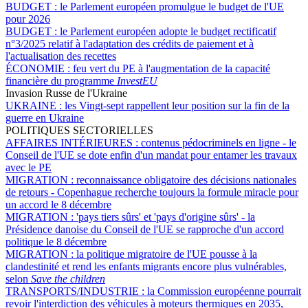
BUDGET :
le Parlement européen promulgue le budget de l'UE
pour 2026
BUDGET :
le Parlement européen adopte le budget rectificatif
n°3/2025 relatif à l'adaptation des crédits de paiement et à
l'actualisation des recettes
ÉCONOMIE :
feu vert du PE à l'augmentation de la capacité
financière du programme
InvestEU
Invasion Russe de l'Ukraine
UKRAINE :
les Vingt-sept rappellent leur position sur la fin de la
guerre en Ukraine
POLITIQUES SECTORIELLES
AFFAIRES INTÉRIEURES :
contenus pédocriminels en ligne - le
Conseil de l'UE se dote enfin d'un mandat pour entamer les travaux
avec le PE
MIGRATION :
reconnaissance obligatoire des décisions nationales
de retours - Copenhague recherche toujours la formule miracle pour
un accord le 8 décembre
MIGRATION :
'pays tiers sûrs' et 'pays d'origine sûrs' - la
Présidence danoise du Conseil de l'UE se rapproche d'un accord
politique le 8 décembre
MIGRATION :
la politique migratoire de l'UE pousse à la
clandestinité et rend les enfants migrants encore plus vulnérables,
selon
Save the children
TRANSPORTS/INDUSTRIE :
la Commission européenne pourrait
revoir l'interdiction des véhicules à moteurs thermiques en 2035,