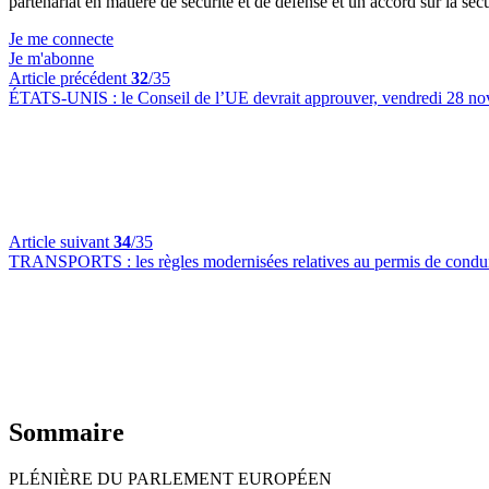
partenariat en matière de sécurité et de défense et un accord sur la 
Je me connecte
Je m'abonne
Article précédent
32
/35
ÉTATS-UNIS :
le Conseil de l’UE devrait approuver, vendredi 28 nove
Article suivant
34
/35
TRANSPORTS :
les règles modernisées relatives au permis de condu
Sommaire
PLÉNIÈRE DU PARLEMENT EUROPÉEN