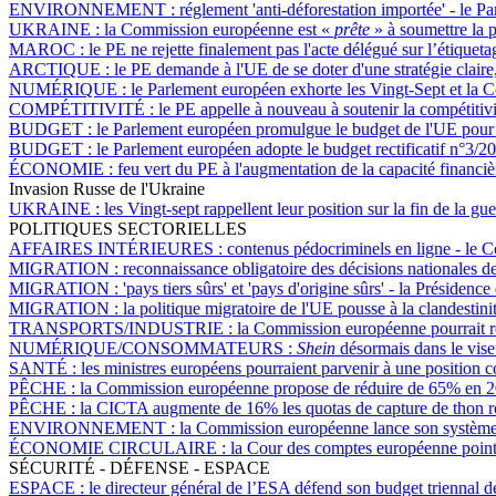
ENVIRONNEMENT :
réglement 'anti-déforestation importée' - le P
UKRAINE :
la Commission européenne est «
prête
» à soumettre la p
MAROC :
le PE ne rejette finalement pas l'acte délégué sur l’étiquet
ARCTIQUE :
le PE demande à l'UE de se doter d'une stratégie claire, 
NUMÉRIQUE :
le Parlement européen exhorte les Vingt-Sept et la 
COMPÉTITIVITÉ :
le PE appelle à nouveau à soutenir la compétitivi
BUDGET :
le Parlement européen promulgue le budget de l'UE pou
BUDGET :
le Parlement européen adopte le budget rectificatif n°3/2025
ÉCONOMIE :
feu vert du PE à l'augmentation de la capacité finan
Invasion Russe de l'Ukraine
UKRAINE :
les Vingt-sept rappellent leur position sur la fin de la g
POLITIQUES SECTORIELLES
AFFAIRES INTÉRIEURES :
contenus pédocriminels en ligne - le C
MIGRATION :
reconnaissance obligatoire des décisions nationales 
MIGRATION :
'pays tiers sûrs' et 'pays d'origine sûrs' - la Préside
MIGRATION :
la politique migratoire de l'UE pousse à la clandestin
TRANSPORTS/INDUSTRIE :
la Commission européenne pourrait re
NUMÉRIQUE/CONSOMMATEURS :
Shein
désormais dans le vise
SANTÉ :
les ministres européens pourraient parvenir à une position
PÊCHE :
la Commission européenne propose de réduire de 65% en 202
PÊCHE :
la CICTA augmente de 16% les quotas de capture de thon ro
ENVIRONNEMENT :
la Commission européenne lance son système de
ÉCONOMIE CIRCULAIRE :
la Cour des comptes européenne pointe
SÉCURITÉ - DÉFENSE - ESPACE
ESPACE :
le directeur général de l’ESA défend son budget triennal d