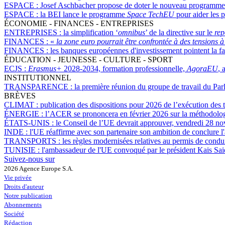
ESPACE :
Josef Aschbacher propose de doter le nouveau programme d
ESPACE :
la BEI lance le programme
Space TechEU
pour aider les p
ÉCONOMIE - FINANCES - ENTREPRISES
ENTREPRISES :
la simplification ‘
omnibus
’ de la directive sur le
rep
FINANCES :
«
la zone euro pourrait être confrontée à des tensions 
FINANCES :
les banques européennes d'investissement pointent la f
ÉDUCATION - JEUNESSE - CULTURE - SPORT
ECJS :
Erasmus+
2028-2034, formation professionnelle,
AgoraEU
, 
INSTITUTIONNEL
TRANSPARENCE :
la première réunion du groupe de travail du Pa
BRÈVES
CLIMAT :
publication des dispositions pour 2026 de l’exécution des t
ÉNERGIE :
l’ACER se prononcera en février 2026 sur la méthodolog
ÉTATS-UNIS :
le Conseil de l’UE devrait approuver, vendredi 28 nove
INDE :
l'UE réaffirme avec son partenaire son ambition de conclure l'a
TRANSPORTS :
les règles modernisées relatives au permis de condu
TUNISIE :
l'ambassadeur de l'UE convoqué par le président Kais Sai
Suivez-nous sur
2026 Agence Europe S.A.
Vie privée
Droits d'auteur
Notre publication
Abonnements
Société
Rédaction