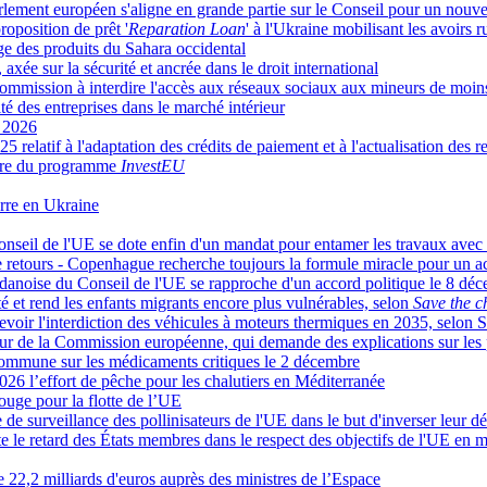
arlement européen s'aligne en grande partie sur le Conseil pour un nouve
roposition de prêt '
Reparation Loan
' à l'Ukraine mobilisant les avoirs 
age des produits du Sahara occidental
axée sur la sécurité et ancrée dans le droit international
Commission à interdire l'accès aux réseaux sociaux aux mineurs de moin
té des entreprises dans le marché intérieur
r 2026
 relatif à l'adaptation des crédits de paiement et à l'actualisation des r
cière du programme
InvestEU
uerre en Ukraine
onseil de l'UE se dote enfin d'un mandat pour entamer les travaux avec
de retours - Copenhague recherche toujours la formule miracle pour un 
nce danoise du Conseil de l'UE se rapproche d'un accord politique le 8 dé
ité et rend les enfants migrants encore plus vulnérables, selon
Save the c
voir l'interdiction des véhicules à moteurs thermiques en 2035, selon 
ur de la Commission européenne, qui demande des explications sur les p
 commune sur les médicaments critiques le 2 décembre
6 l’effort de pêche pour les chalutiers en Méditerranée
uge pour la flotte de l’UE
 surveillance des pollinisateurs de l'UE dans le but d'inverser leur dé
 le retard des États membres dans le respect des objectifs de l'UE en 
e 22,2 milliards d'euros auprès des ministres de l’Espace