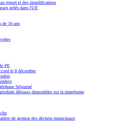
au report et des simplifications
russes gelés dans l'UE
s de 16 ans
ecettes
 le PE
accord le 8 décembre
cembre
hildren
Stéphane Séjourné
roduits illégaux disponibles sur la plateforme
clin
matière de gestion des déchets municipaux