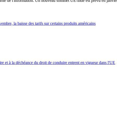
sécurité de l'information. Un nouveau sommet UE-Inde est prévu en janvi
mbre, la baisse des tarifs sur certains produits américains
ire et à la déchéance du droit de conduire entrent en vigueur dans l'UE