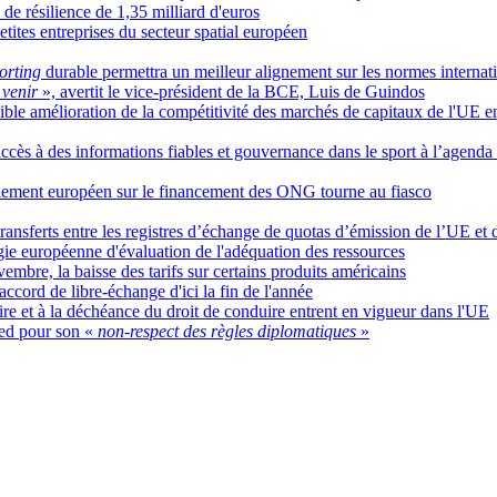
e résilience de 1,35 milliard d'euros
etites entreprises du secteur spatial européen
orting
durable permettra un meilleur alignement sur les normes internat
à venir
», avertit le vice-président de la BCE, Luis de Guindos
aible amélioration de la compétitivité des marchés de capitaux de l'UE 
accès à des informations fiables et gouvernance dans le sport à l’agenda
rlement européen sur le financement des ONG tourne au fiasco
ransferts entre les registres d’échange de quotas d’émission de l’UE et 
ie européenne d'évaluation de l'adéquation des ressources
mbre, la baisse des tarifs sur certains produits américains
ccord de libre-échange d'ici la fin de l'année
ire et à la déchéance du droit de conduire entrent en vigueur dans l'UE
ed pour son «
non-respect des règles diplomatiques
»