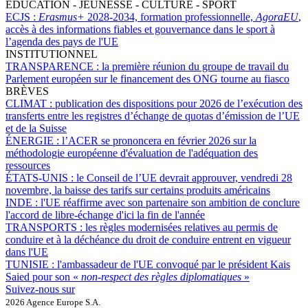
ÉDUCATION - JEUNESSE - CULTURE - SPORT
ECJS :
Erasmus+
2028-2034, formation professionnelle,
AgoraEU
,
accès à des informations fiables et gouvernance dans le sport à
l’agenda des pays de l'UE
INSTITUTIONNEL
TRANSPARENCE :
la première réunion du groupe de travail du
Parlement européen sur le financement des ONG tourne au fiasco
BRÈVES
CLIMAT :
publication des dispositions pour 2026 de l’exécution des
transferts entre les registres d’échange de quotas d’émission de l’UE
et de la Suisse
ÉNERGIE :
l’ACER se prononcera en février 2026 sur la
méthodologie européenne d'évaluation de l'adéquation des
ressources
ÉTATS-UNIS :
le Conseil de l’UE devrait approuver, vendredi 28
novembre, la baisse des tarifs sur certains produits américains
INDE :
l'UE réaffirme avec son partenaire son ambition de conclure
l'accord de libre-échange d'ici la fin de l'année
TRANSPORTS :
les règles modernisées relatives au permis de
conduire et à la déchéance du droit de conduire entrent en vigueur
dans l'UE
TUNISIE :
l'ambassadeur de l'UE convoqué par le président Kais
Saied pour son «
non-respect des règles diplomatiques
»
Suivez-nous sur
2026 Agence Europe S.A.