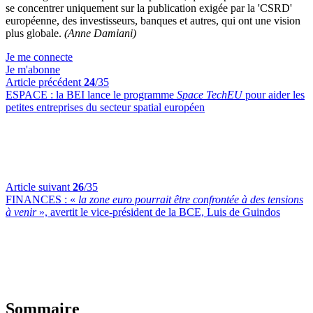
se concentrer uniquement sur la publication exigée par la 'CSRD'
européenne, des investisseurs, banques et autres, qui ont une vision
plus globale.
(Anne Damiani)
Je me connecte
Je m'abonne
Article précédent
24
/35
ESPACE :
la BEI lance le programme
Space TechEU
pour aider les
petites entreprises du secteur spatial européen
Article suivant
26
/35
FINANCES :
«
la zone euro pourrait être confrontée à des tensions
à venir
», avertit le vice-président de la BCE, Luis de Guindos
Sommaire