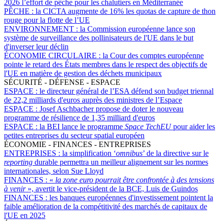
2026 l’effort de pêche pour les chalutiers en Méditerranée
PÊCHE :
la CICTA augmente de 16% les quotas de capture de thon
rouge pour la flotte de l’UE
ENVIRONNEMENT :
la Commission européenne lance son
système de surveillance des pollinisateurs de l'UE dans le but
d'inverser leur déclin
ÉCONOMIE CIRCULAIRE :
la Cour des comptes européenne
pointe le retard des États membres dans le respect des objectifs de
l'UE en matière de gestion des déchets municipaux
SÉCURITÉ - DÉFENSE - ESPACE
ESPACE :
le directeur général de l’ESA défend son budget triennal
de 22,2 milliards d'euros auprès des ministres de l’Espace
ESPACE :
Josef Aschbacher propose de doter le nouveau
programme de résilience de 1,35 milliard d'euros
ESPACE :
la BEI lance le programme
Space TechEU
pour aider les
petites entreprises du secteur spatial européen
ÉCONOMIE - FINANCES - ENTREPRISES
ENTREPRISES :
la simplification ‘
omnibus
’ de la directive sur le
reporting
durable permettra un meilleur alignement sur les normes
internationales, selon Sue Lloyd
FINANCES :
«
la zone euro pourrait être confrontée à des tensions
à venir
», avertit le vice-président de la BCE, Luis de Guindos
FINANCES :
les banques européennes d'investissement pointent la
faible amélioration de la compétitivité des marchés de capitaux de
l'UE en 2025