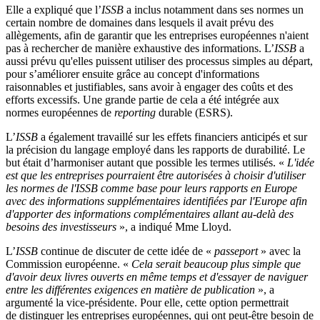
Elle a expliqué que l’
ISSB
a inclus notamment dans ses normes un
certain nombre de domaines dans lesquels il avait prévu des
allègements, afin de garantir que les entreprises européennes n'aient
pas à rechercher de manière exhaustive des informations. L’
ISSB
a
aussi prévu qu'elles puissent utiliser des processus simples au départ,
pour s’améliorer ensuite grâce au concept d'informations
raisonnables et justifiables, sans avoir à engager des coûts et des
efforts excessifs. Une grande partie de cela a été intégrée aux
normes européennes de
reporting
durable (ESRS).
L’
ISSB
a également travaillé sur les effets financiers anticipés et sur
la précision du langage employé dans les rapports de durabilité. Le
but était d’harmoniser autant que possible les termes utilisés. «
L'idée
est que les entreprises pourraient être autorisées à choisir d'utiliser
les normes de l'ISSB comme base pour leurs rapports en Europe
avec des informations supplémentaires identifiées par l'Europe afin
d'apporter des informations complémentaires allant au-delà des
besoins des investisseurs
», a indiqué Mme Lloyd.
L’
ISSB
continue de discuter de cette idée de «
passeport
» avec la
Commission européenne. «
Cela serait beaucoup plus simple que
d'avoir deux livres ouverts en même temps et d'essayer de naviguer
entre les différentes exigences en matière de publication
», a
argumenté la vice-présidente. Pour elle, cette option permettrait
de distinguer les entreprises européennes, qui ont peut-être besoin de