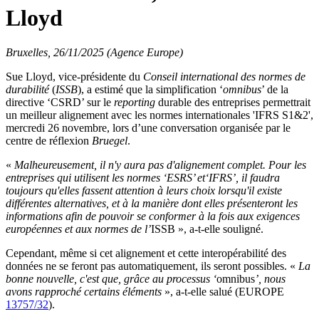
Lloyd
Bruxelles, 26/11/2025 (Agence Europe)
Sue Lloyd, vice-présidente du
Conseil international des normes de
durabilité
(
ISSB
), a estimé que la simplification ‘
omnibus
’ de la
directive ‘CSRD’ sur le
reporting
durable des entreprises permettrait
un meilleur alignement avec les normes internationales 'IFRS S1&2',
mercredi 26 novembre, lors d’une conversation organisée par le
centre de réflexion
Bruegel
.
«
Malheureusement, il n'y aura pas d'alignement complet. Pour les
entreprises qui utilisent les normes ‘ESRS’ et‘IFRS’, il faudra
toujours qu'elles fassent attention à leurs choix lorsqu'il existe
différentes alternatives, et à la manière dont elles présenteront les
informations afin de pouvoir se conformer à la fois aux exigences
européennes et aux normes de l’
ISSB », a-t-elle souligné.
Cependant, même si cet alignement et cette interopérabilité des
données ne se feront pas automatiquement, ils seront possibles. «
La
bonne nouvelle, c'est que, grâce au processus ‘
omnibus
’, nous
avons rapproché certains éléments
», a-t-elle salué (EUROPE
13757/32
).