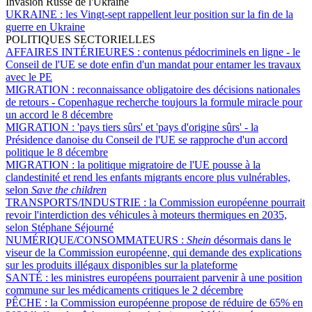
Invasion Russe de l'Ukraine
UKRAINE :
les Vingt-sept rappellent leur position sur la fin de la
guerre en Ukraine
POLITIQUES SECTORIELLES
AFFAIRES INTÉRIEURES :
contenus pédocriminels en ligne - le
Conseil de l'UE se dote enfin d'un mandat pour entamer les travaux
avec le PE
MIGRATION :
reconnaissance obligatoire des décisions nationales
de retours - Copenhague recherche toujours la formule miracle pour
un accord le 8 décembre
MIGRATION :
'pays tiers sûrs' et 'pays d'origine sûrs' - la
Présidence danoise du Conseil de l'UE se rapproche d'un accord
politique le 8 décembre
MIGRATION :
la politique migratoire de l'UE pousse à la
clandestinité et rend les enfants migrants encore plus vulnérables,
selon
Save the children
TRANSPORTS/INDUSTRIE :
la Commission européenne pourrait
revoir l'interdiction des véhicules à moteurs thermiques en 2035,
selon Stéphane Séjourné
NUMÉRIQUE/CONSOMMATEURS :
Shein
désormais dans le
viseur de la Commission européenne, qui demande des explications
sur les produits illégaux disponibles sur la plateforme
SANTÉ :
les ministres européens pourraient parvenir à une position
commune sur les médicaments critiques le 2 décembre
PÊCHE :
la Commission européenne propose de réduire de 65% en