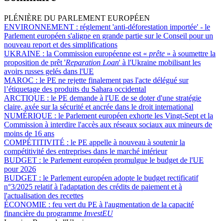
PLÉNIÈRE DU PARLEMENT EUROPÉEN
ENVIRONNEMENT :
réglement 'anti-déforestation importée' - le
Parlement européen s'aligne en grande partie sur le Conseil pour un
nouveau report et des simplifications
UKRAINE :
la Commission européenne est «
prête
» à soumettre la
proposition de prêt '
Reparation Loan
' à l'Ukraine mobilisant les
avoirs russes gelés dans l'UE
MAROC :
le PE ne rejette finalement pas l'acte délégué sur
l’étiquetage des produits du Sahara occidental
ARCTIQUE :
le PE demande à l'UE de se doter d'une stratégie
claire, axée sur la sécurité et ancrée dans le droit international
NUMÉRIQUE :
le Parlement européen exhorte les Vingt-Sept et la
Commission à interdire l'accès aux réseaux sociaux aux mineurs de
moins de 16 ans
COMPÉTITIVITÉ :
le PE appelle à nouveau à soutenir la
compétitivité des entreprises dans le marché intérieur
BUDGET :
le Parlement européen promulgue le budget de l'UE
pour 2026
BUDGET :
le Parlement européen adopte le budget rectificatif
n°3/2025 relatif à l'adaptation des crédits de paiement et à
l'actualisation des recettes
ÉCONOMIE :
feu vert du PE à l'augmentation de la capacité
financière du programme
InvestEU