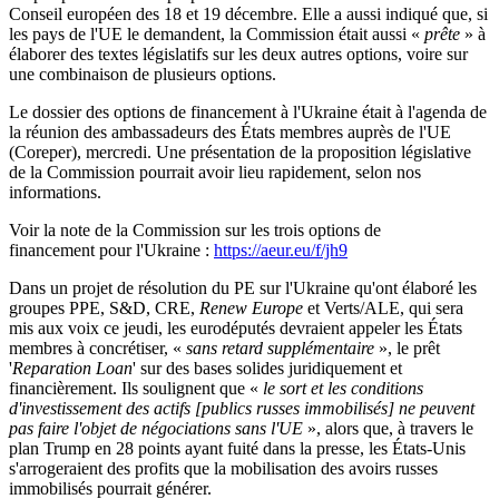
Conseil européen des 18 et 19 décembre. Elle a aussi indiqué que, si
les pays de l'UE le demandent, la Commission était aussi «
prête
» à
élaborer des textes législatifs sur les deux autres options, voire sur
une combinaison de plusieurs options.
Le dossier des options de financement à l'Ukraine était à l'agenda de
la réunion des ambassadeurs des États membres auprès de l'UE
(Coreper), mercredi. Une présentation de la proposition législative
de la Commission pourrait avoir lieu rapidement, selon nos
informations.
Voir la note de la Commission sur les trois options de
financement pour l'Ukraine :
https://aeur.eu/f/jh9
Dans un projet de résolution du PE sur l'Ukraine qu'ont élaboré les
groupes PPE, S&D, CRE,
Renew Europe
et Verts/ALE, qui sera
mis aux voix ce jeudi, les eurodéputés devraient appeler les États
membres à concrétiser, «
sans retard supplémentaire
», le prêt
'
Reparation Loan
' sur des bases solides juridiquement et
financièrement. Ils soulignent que «
le sort et les conditions
d'investissement des actifs [publics russes immobilisés] ne peuvent
pas faire l'objet de négociations sans l'UE
», alors que, à travers le
plan Trump en 28 points ayant fuité dans la presse, les États-Unis
s'arrogeraient des profits que la mobilisation des avoirs russes
immobilisés pourrait générer.