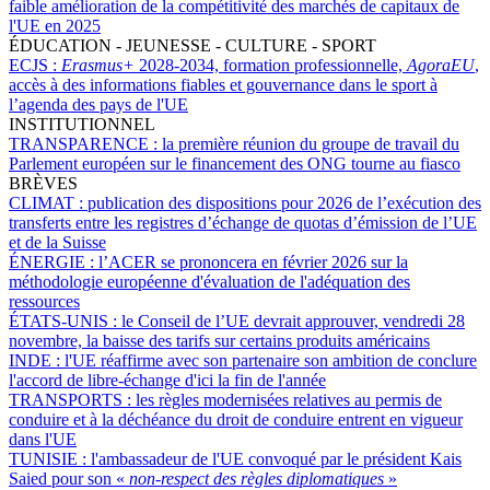
faible amélioration de la compétitivité des marchés de capitaux de
l'UE en 2025
ÉDUCATION - JEUNESSE - CULTURE - SPORT
ECJS :
Erasmus+
2028-2034, formation professionnelle,
AgoraEU
,
accès à des informations fiables et gouvernance dans le sport à
l’agenda des pays de l'UE
INSTITUTIONNEL
TRANSPARENCE :
la première réunion du groupe de travail du
Parlement européen sur le financement des ONG tourne au fiasco
BRÈVES
CLIMAT :
publication des dispositions pour 2026 de l’exécution des
transferts entre les registres d’échange de quotas d’émission de l’UE
et de la Suisse
ÉNERGIE :
l’ACER se prononcera en février 2026 sur la
méthodologie européenne d'évaluation de l'adéquation des
ressources
ÉTATS-UNIS :
le Conseil de l’UE devrait approuver, vendredi 28
novembre, la baisse des tarifs sur certains produits américains
INDE :
l'UE réaffirme avec son partenaire son ambition de conclure
l'accord de libre-échange d'ici la fin de l'année
TRANSPORTS :
les règles modernisées relatives au permis de
conduire et à la déchéance du droit de conduire entrent en vigueur
dans l'UE
TUNISIE :
l'ambassadeur de l'UE convoqué par le président Kais
Saied pour son «
non-respect des règles diplomatiques
»