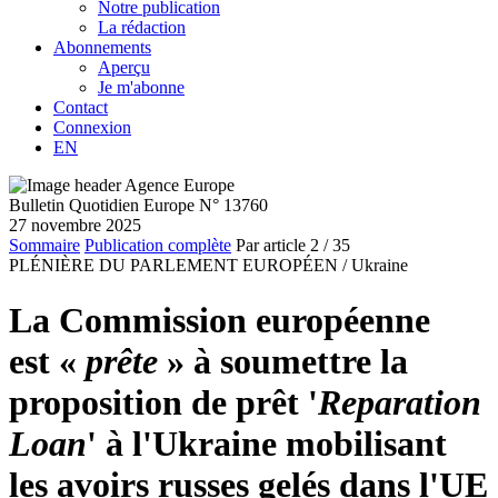
Notre publication
La rédaction
Abonnements
Aperçu
Je m'abonne
Contact
Connexion
EN
Bulletin Quotidien Europe N° 13760
27 novembre 2025
Sommaire
Publication complète
Par article
2
/ 35
PLÉNIÈRE DU PARLEMENT EUROPÉEN /
Ukraine
La Commission européenne
est «
prête
» à soumettre la
proposition de prêt '
Reparation
Loan
' à l'Ukraine mobilisant
les avoirs russes gelés dans l'UE