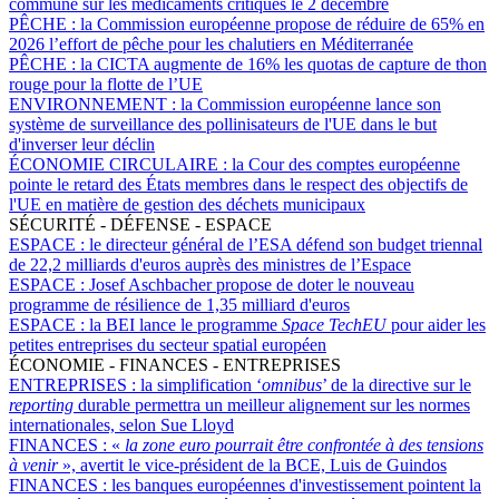
commune sur les médicaments critiques le 2 décembre
PÊCHE :
la Commission européenne propose de réduire de 65% en
2026 l’effort de pêche pour les chalutiers en Méditerranée
PÊCHE :
la CICTA augmente de 16% les quotas de capture de thon
rouge pour la flotte de l’UE
ENVIRONNEMENT :
la Commission européenne lance son
système de surveillance des pollinisateurs de l'UE dans le but
d'inverser leur déclin
ÉCONOMIE CIRCULAIRE :
la Cour des comptes européenne
pointe le retard des États membres dans le respect des objectifs de
l'UE en matière de gestion des déchets municipaux
SÉCURITÉ - DÉFENSE - ESPACE
ESPACE :
le directeur général de l’ESA défend son budget triennal
de 22,2 milliards d'euros auprès des ministres de l’Espace
ESPACE :
Josef Aschbacher propose de doter le nouveau
programme de résilience de 1,35 milliard d'euros
ESPACE :
la BEI lance le programme
Space TechEU
pour aider les
petites entreprises du secteur spatial européen
ÉCONOMIE - FINANCES - ENTREPRISES
ENTREPRISES :
la simplification ‘
omnibus
’ de la directive sur le
reporting
durable permettra un meilleur alignement sur les normes
internationales, selon Sue Lloyd
FINANCES :
«
la zone euro pourrait être confrontée à des tensions
à venir
», avertit le vice-président de la BCE, Luis de Guindos
FINANCES :
les banques européennes d'investissement pointent la