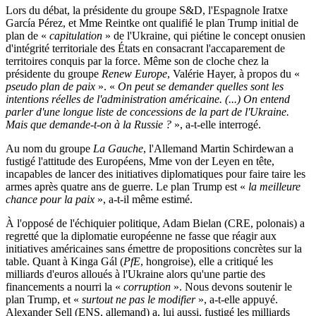
Lors du débat, la présidente du groupe S&D, l'Espagnole Iratxe
García Pérez, et Mme Reintke ont qualifié le plan Trump initial de
plan de «
capitulation
» de l'Ukraine, qui piétine le concept onusien
d'intégrité territoriale des États en consacrant l'accaparement de
territoires conquis par la force. Même son de cloche chez la
présidente du groupe
Renew Europe
, Valérie Hayer, à propos du «
pseudo plan de paix
». «
On peut se demander quelles sont les
intentions réelles de l'administration américaine. (...) On entend
parler d'une longue liste de concessions de la part de l'Ukraine.
Mais que demande-t-on à la Russie ?
», a-t-elle interrogé.
Au nom du groupe
La Gauche
, l'Allemand Martin Schirdewan a
fustigé l'attitude des Européens, Mme von der Leyen en tête,
incapables de lancer des initiatives diplomatiques pour faire taire les
armes après quatre ans de guerre. Le plan Trump est «
la meilleure
chance pour la paix
», a-t-il même estimé.
À l'opposé de l'échiquier politique, Adam Bielan (CRE, polonais) a
regretté que la diplomatie européenne ne fasse que réagir aux
initiatives américaines sans émettre de propositions concrètes sur la
table. Quant à Kinga Gál (
PfE
, hongroise), elle a critiqué les
milliards d'euros alloués à l'Ukraine alors qu'une partie des
financements a nourri la «
corruption
». Nous devons soutenir le
plan Trump, et «
surtout ne pas le modifier
», a-t-elle appuyé.
Alexander Sell (ENS, allemand) a, lui aussi, fustigé les milliards