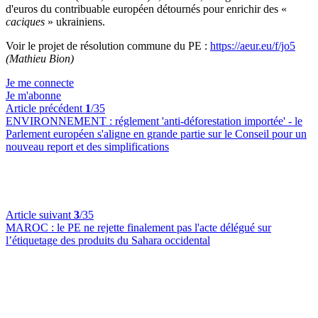
d'euros du contribuable européen détournés pour enrichir des «
caciques
» ukrainiens.
Voir le projet de résolution commune du PE :
https://aeur.eu/f/jo5
(Mathieu Bion)
Je me connecte
Je m'abonne
Article précédent
1
/35
ENVIRONNEMENT :
réglement 'anti-déforestation importée' - le
Parlement européen s'aligne en grande partie sur le Conseil pour un
nouveau report et des simplifications
Article suivant
3
/35
MAROC :
le PE ne rejette finalement pas l'acte délégué sur
l’étiquetage des produits du Sahara occidental