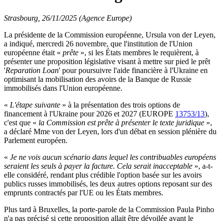
Strasbourg, 26/11/2025 (Agence Europe)
La présidente de la Commission européenne, Ursula von der Leyen,
a indiqué, mercredi 26 novembre, que l'institution de l'Union
européenne était «
prête
», si les États membres le requièrent, à
présenter une proposition législative visant à mettre sur pied le prêt
'
Reparation Loan
' pour poursuivre l'aide financière à l'Ukraine en
optimisant la mobilisation des avoirs de la Banque de Russie
immobilisés dans l'Union européenne.
«
L'étape suivante
» à la présentation des trois options de
financement à l'Ukraine pour 2026 et 2027 (EUROPE
13753/13
),
c'est que «
la Commission est prête à présenter le texte juridique
»,
a déclaré Mme von der Leyen, lors d'un débat en session plénière du
Parlement européen.
«
Je ne vois aucun scénario dans lequel les contribuables européens
seraient les seuls à payer la facture. Cela serait inacceptable
», a-t-
elle considéré, rendant plus crédible l'option basée sur les avoirs
publics russes immobilisés, les deux autres options reposant sur des
emprunts contractés par l'UE ou les États membres.
Plus tard à Bruxelles, la porte-parole de la Commission Paula Pinho
n'a pas précisé si cette proposition allait être dévoilée avant le