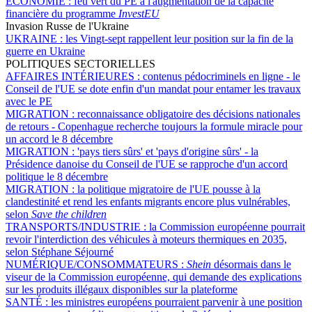
ÉCONOMIE :
feu vert du PE à l'augmentation de la capacité
financière du programme
InvestEU
Invasion Russe de l'Ukraine
UKRAINE :
les Vingt-sept rappellent leur position sur la fin de la
guerre en Ukraine
POLITIQUES SECTORIELLES
AFFAIRES INTÉRIEURES :
contenus pédocriminels en ligne - le
Conseil de l'UE se dote enfin d'un mandat pour entamer les travaux
avec le PE
MIGRATION :
reconnaissance obligatoire des décisions nationales
de retours - Copenhague recherche toujours la formule miracle pour
un accord le 8 décembre
MIGRATION :
'pays tiers sûrs' et 'pays d'origine sûrs' - la
Présidence danoise du Conseil de l'UE se rapproche d'un accord
politique le 8 décembre
MIGRATION :
la politique migratoire de l'UE pousse à la
clandestinité et rend les enfants migrants encore plus vulnérables,
selon
Save the children
TRANSPORTS/INDUSTRIE :
la Commission européenne pourrait
revoir l'interdiction des véhicules à moteurs thermiques en 2035,
selon Stéphane Séjourné
NUMÉRIQUE/CONSOMMATEURS :
Shein
désormais dans le
viseur de la Commission européenne, qui demande des explications
sur les produits illégaux disponibles sur la plateforme
SANTÉ :
les ministres européens pourraient parvenir à une position