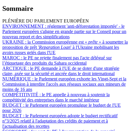
Sommaire
PLÉNIÈRE DU PARLEMENT EUROPÉEN
ENVIRONNEMENT :
réglement 'anti-déforestation importée' - le
Parlement européen s'aligne en grande partie sur le Conseil pour un
nouveau report et des simplifications
UKRAINE :
la Commission européenne est «
prête
» à soumettre la
proposition de prêt '
Reparation Loan
' à l'Ukraine mobilisant les
avoirs russes gelés dans l'UE
MAROC :
le PE ne rejette finalement pas l'acte délégué sur
l’étiquetage des produits du Sahara occidental
ARCTIQUE :
le PE demande à l'UE de se doter d'une stratégie
claire, axée sur la sécurité et ancrée dans le droit international
NUMÉRIQUE :
le Parlement européen exhorte les Vingt-Sept et la
Commission à interdire l'accès aux réseaux sociaux aux mineurs de
moins de 16 ans
COMPÉTITIVITÉ :
le PE appelle à nouveau à soutenir la
compétitivité des entreprises dans le marché intérieur
BUDGET :
le Parlement européen promulgue le budget de l'UE
pour 2026
BUDGET :
le Parlement européen adopte le budget rectificatif
n°3/2025 relatif à l'adaptation des crédits de paiement et à
l'actualisation des recettes