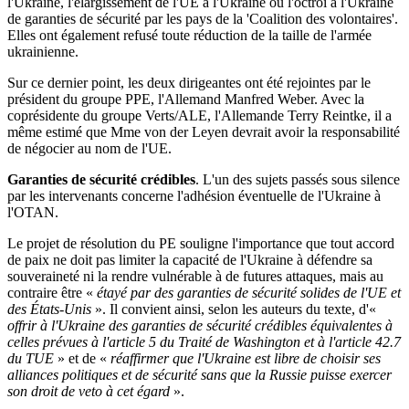
l'Ukraine, l'élargissement de l'UE à l'Ukraine ou l'octroi à l'Ukraine
de garanties de sécurité par les pays de la 'Coalition des volontaires'.
Elles ont également refusé toute réduction de la taille de l'armée
ukrainienne.
Sur ce dernier point, les deux dirigeantes ont été rejointes par le
président du groupe PPE, l'Allemand Manfred Weber. Avec la
coprésidente du groupe Verts/ALE, l'Allemande Terry Reintke, il a
même estimé que Mme von der Leyen devrait avoir la responsabilité
de négocier au nom de l'UE.
Garanties de sécurité crédibles
. L'un des sujets passés sous silence
par les intervenants concerne l'adhésion éventuelle de l'Ukraine à
l'OTAN.
Le projet de résolution du PE souligne l'importance que tout accord
de paix ne doit pas limiter la capacité de l'Ukraine à défendre sa
souveraineté ni la rendre vulnérable à de futures attaques, mais au
contraire être «
étayé par des garanties de sécurité solides de l'UE et
des États-Unis
». Il convient ainsi, selon les auteurs du texte, d'«
offrir à l'Ukraine des garanties de sécurité crédibles équivalentes à
celles prévues à l'article 5 du Traité de Washington et à l'article 42.7
du TUE
» et de «
réaffirmer que l'Ukraine est libre de choisir ses
alliances politiques et de sécurité sans que la Russie puisse exercer
son droit de veto à cet égard
».