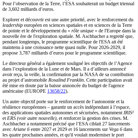
Pour l’observation de la Terre, l’ESA souhaiterait un budget triennal
de 3,602 milliards d’euros.
Explorer et découvrir est une autre priorité, avec le renforcement du
leadership
européen en sciences spatiales et en sciences de la Terre
de pointe et le développement du «
rôle unique
» de l'Europe dans la
nouvelle ère de l'exploration spatiale. M. Aschbacher a regretté que,
pendant longtemps, le programme scientifique de l'ESA ait été
maintenu à une croissance nette quasi nulle. Pour 2026-2029, il
propose 3,787 milliards d’euros pour le programme scientifique.
Le directeur général a également souligné les objectifs de l’Agence
dans l’exploration de la Lune et de Mars. Il a d’ailleurs annoncé
avoir reçu, la veille, la confirmation par la NASA de sa contribution
au projet d’astromobile
Rosalind Franklin
. Cette participation avait
été mise en doute par la baisse annoncée du budget de l'agence
américaine (EUROPE
13658/22
).
Un autre objectif porte sur le renforcement de l’autonomie et la
résilience européennes – garantir un accès indépendant à l’espace,
des applications spatiales autonomes et sécurisées, notamment
IRIS²
et
ERS
(voir autre nouvelle)
, et renforcer la gestion des crises. M.
Aschbacher a notamment précisé que l’ESA ciblait 27 lancements
avec
Ariane 6
entre 2027 et 2029 et 16 lancements sur
Vega 6
dans
les quatre prochaines années, et qu'il voulait moderniser le port