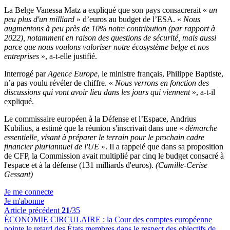
La Belge Vanessa Matz a expliqué que son pays consacrerait «
un
peu plus d'un milliard
» d’euros au budget de l’ESA. «
Nous
augmentons à peu près de 10% notre contribution (par rapport à
2022), notamment en raison des questions de sécurité, mais aussi
parce que nous voulons valoriser notre écosystème belge et nos
entreprises
», a-t-elle justifié.
Interrogé par
Agence Europe
, le ministre français, Philippe Baptiste,
n’a pas voulu révéler de chiffre. «
Nous verrons en fonction des
discussions qui vont avoir lieu dans les jours qui viennent
», a-t-il
expliqué.
Le commissaire européen à la Défense et l’Espace, Andrius
Kubilius, a estimé que la réunion s'inscrivait dans une «
démarche
essentielle, visant à préparer le terrain pour le prochain cadre
financier pluriannuel de l'UE
». Il a rappelé que dans sa proposition
de CFP, la Commission avait multiplié par cinq le budget consacré à
l'espace et à la défense (131 milliards d'euros).
(Camille-Cerise
Gessant)
Je me connecte
Je m'abonne
Article précédent
21
/35
ÉCONOMIE CIRCULAIRE :
la Cour des comptes européenne
pointe le retard des États membres dans le respect des objectifs de