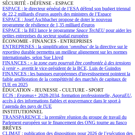
SÉCURITÉ - DÉFENSE - ESPACE
ESPACE :
le directeur général de l’ESA défend son budget triennal
de 22,2 milliards d'euros auprès des ministres de l’Espace
ESPACE :
Josef Aschbacher propose de doter le nouveau
programme de résilience de 1,35 milliard d'euros
ESPACE :
la BEI lance le programme
Space TechEU
pour aider les
petites entreprises du secteur spatial européen
ÉCONOMIE - FINANCES - ENTREPRISES
ENTREPRISES :
la simplification ‘
omnibus
’ de la directive sur le
reporting
durable permettra un meilleur alignement sur les normes
internationales, selon Sue Lloyd
FINANCES :
«
la zone euro pourrait être confrontée à des tensions
à venir
», avertit le vice-président de la BCE, Luis de Guindos
FINANCES :
les banques européennes d'investissement pointent la
faible amélioration de la compétitivité des marchés de capitaux de
l'UE en 2025
ÉDUCATION - JEUNESSE - CULTURE - SPORT
ECJS :
Erasmus+
2028-2034, formation professionnelle,
AgoraEU
,
accès à des informations fiables et gouvernance dans le sport à
l’agenda des pays de l'UE
INSTITUTIONNEL
TRANSPARENCE :
la première réunion du groupe de travail du
Parlement européen sur le financement des ONG tourne au fiasco
BRÈVES
CLIMAT :
publication des dispositions pour 2026 de l’exécution des