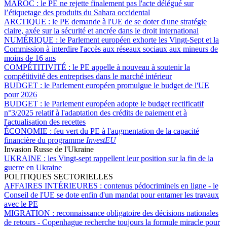
MAROC :
le PE ne rejette finalement pas l'acte délégué sur
l’étiquetage des produits du Sahara occidental
ARCTIQUE :
le PE demande à l'UE de se doter d'une stratégie
claire, axée sur la sécurité et ancrée dans le droit international
NUMÉRIQUE :
le Parlement européen exhorte les Vingt-Sept et la
Commission à interdire l'accès aux réseaux sociaux aux mineurs de
moins de 16 ans
COMPÉTITIVITÉ :
le PE appelle à nouveau à soutenir la
compétitivité des entreprises dans le marché intérieur
BUDGET :
le Parlement européen promulgue le budget de l'UE
pour 2026
BUDGET :
le Parlement européen adopte le budget rectificatif
n°3/2025 relatif à l'adaptation des crédits de paiement et à
l'actualisation des recettes
ÉCONOMIE :
feu vert du PE à l'augmentation de la capacité
financière du programme
InvestEU
Invasion Russe de l'Ukraine
UKRAINE :
les Vingt-sept rappellent leur position sur la fin de la
guerre en Ukraine
POLITIQUES SECTORIELLES
AFFAIRES INTÉRIEURES :
contenus pédocriminels en ligne - le
Conseil de l'UE se dote enfin d'un mandat pour entamer les travaux
avec le PE
MIGRATION :
reconnaissance obligatoire des décisions nationales
de retours - Copenhague recherche toujours la formule miracle pour