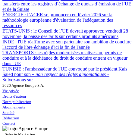
transferts entre les registres d’échange de quotas d’émission de l’UE
et de la Suisse
ÉNERGIE :
l’ACER se prononcera en février 2026 sur la
méthodologie européenne d'évaluation de l'adéquation des
ressources
ÉTATS-UNIS :
le Conseil de l’UE devrait approuver, vendredi 28
novembre, la baisse des tarifs sur certains produits américains
INDE :
l'UE réaffirme avec son partenaire son ambition de conclure
l'accord de libre-échange d'ici la fin de l'année
TRANSPORTS :
les règles modernisées relatives au permis de
conduire et à la déchéance du droit de conduire entrent en vigueur
dans l'UE
TUNISIE :
l'ambassadeur de l'UE convoqué par le président Kais
Saied pour son «
non-respect des règles diplomatiques
»
Suivez-nous sur
2026 Agence Europe S.A.
Vie privée
Droits d'auteur
Notre publication
Abonnements
Société
Rédaction
Contact
Sales & Marketing