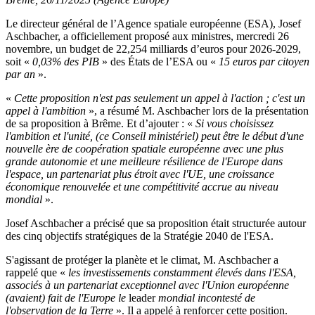
Le directeur général de l’Agence spatiale européenne (ESA), Josef
Aschbacher, a officiellement proposé aux ministres, mercredi 26
novembre, un budget de 22,254 milliards d’euros pour 2026-2029,
soit «
0,03% des PIB
» des États de l’ESA ou «
15 euros par citoyen
par an
».
«
Cette proposition n'est pas seulement un appel à l'action ; c'est un
appel à l'ambition
», a résumé M. Aschbacher lors de la présentation
de sa proposition à Brême. Et d’ajouter : «
Si vous choisissez
l'ambition et l'unité, (ce Conseil ministériel) peut être le début d'une
nouvelle ère de coopération spatiale européenne avec une plus
grande autonomie et une meilleure résilience de l'Europe dans
l'espace, un partenariat plus étroit avec l'UE, une croissance
économique renouvelée et une compétitivité accrue au niveau
mondial
».
Josef Aschbacher a précisé que sa proposition était structurée autour
des cinq objectifs stratégiques de la Stratégie 2040 de l'ESA.
S'agissant de protéger la planète et le climat, M. Aschbacher a
rappelé que «
les investissements constamment élevés dans l'ESA,
associés à un partenariat exceptionnel avec l'Union européenne
(avaient) fait de l'Europe le
leader
mondial incontesté de
l'observation de la Terre
». Il a appelé à renforcer cette position.