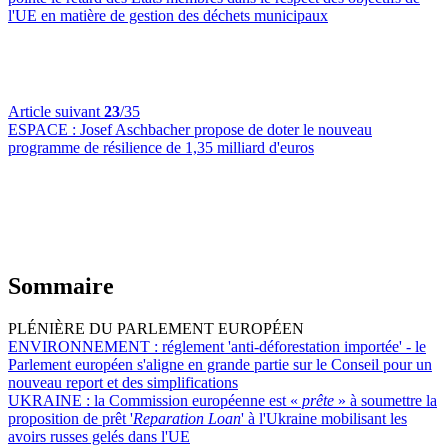
l'UE en matière de gestion des déchets municipaux
Article suivant
23
/35
ESPACE :
Josef Aschbacher propose de doter le nouveau
programme de résilience de 1,35 milliard d'euros
Sommaire
PLÉNIÈRE DU PARLEMENT EUROPÉEN
ENVIRONNEMENT :
réglement 'anti-déforestation importée' - le
Parlement européen s'aligne en grande partie sur le Conseil pour un
nouveau report et des simplifications
UKRAINE :
la Commission européenne est «
prête
» à soumettre la
proposition de prêt '
Reparation Loan
' à l'Ukraine mobilisant les
avoirs russes gelés dans l'UE