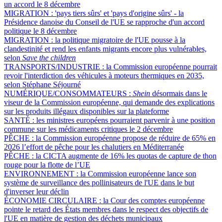
un accord le 8 décembre
MIGRATION :
'pays tiers sûrs' et 'pays d'origine sûrs' - la
Présidence danoise du Conseil de l'UE se rapproche d'un accord
politique le 8 décembre
MIGRATION :
la politique migratoire de l'UE pousse à la
clandestinité et rend les enfants migrants encore plus vulnérables,
selon
Save the children
TRANSPORTS/INDUSTRIE :
la Commission européenne pourrait
revoir l'interdiction des véhicules à moteurs thermiques en 2035,
selon Stéphane Séjourné
NUMÉRIQUE/CONSOMMATEURS :
Shein
désormais dans le
viseur de la Commission européenne, qui demande des explications
sur les produits illégaux disponibles sur la plateforme
SANTÉ :
les ministres européens pourraient parvenir à une position
commune sur les médicaments critiques le 2 décembre
PÊCHE :
la Commission européenne propose de réduire de 65% en
2026 l’effort de pêche pour les chalutiers en Méditerranée
PÊCHE :
la CICTA augmente de 16% les quotas de capture de thon
rouge pour la flotte de l’UE
ENVIRONNEMENT :
la Commission européenne lance son
système de surveillance des pollinisateurs de l'UE dans le but
d'inverser leur déclin
ÉCONOMIE CIRCULAIRE :
la Cour des comptes européenne
pointe le retard des États membres dans le respect des objectifs de
l'UE en matière de gestion des déchets municipaux