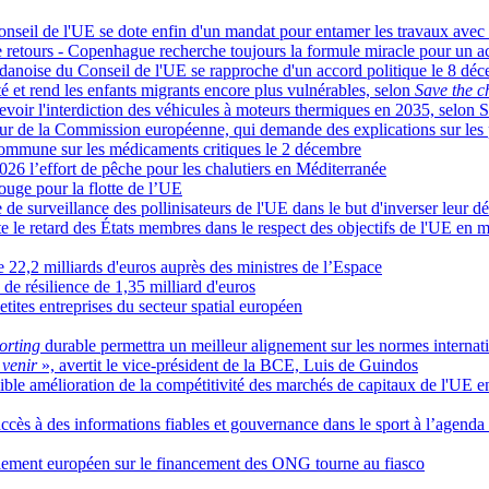
onseil de l'UE se dote enfin d'un mandat pour entamer les travaux avec
de retours - Copenhague recherche toujours la formule miracle pour un 
nce danoise du Conseil de l'UE se rapproche d'un accord politique le 8 dé
ité et rend les enfants migrants encore plus vulnérables, selon
Save the c
voir l'interdiction des véhicules à moteurs thermiques en 2035, selon 
ur de la Commission européenne, qui demande des explications sur les p
 commune sur les médicaments critiques le 2 décembre
6 l’effort de pêche pour les chalutiers en Méditerranée
uge pour la flotte de l’UE
 surveillance des pollinisateurs de l'UE dans le but d'inverser leur dé
 le retard des États membres dans le respect des objectifs de l'UE en 
e 22,2 milliards d'euros auprès des ministres de l’Espace
e résilience de 1,35 milliard d'euros
etites entreprises du secteur spatial européen
orting
durable permettra un meilleur alignement sur les normes internat
à venir
», avertit le vice-président de la BCE, Luis de Guindos
aible amélioration de la compétitivité des marchés de capitaux de l'UE 
accès à des informations fiables et gouvernance dans le sport à l’agenda
rlement européen sur le financement des ONG tourne au fiasco