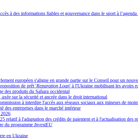
accès à des informations fiables et gouvernance dans le sport à l’agenda
arlement européen s'aligne en grande partie sur le Conseil pour un nouve
roposition de prêt '
Reparation Loan
' à l'Ukraine mobilisant les avoirs 
age des produits du Sahara occidental
axée sur la sécurité et ancrée dans le droit international
Commission à interdire l'accès aux réseaux sociaux aux mineurs de moin
té des entreprises dans le marché intérieur
r 2026
 relatif à l'adaptation des crédits de paiement et à l'actualisation des r
cière du programme
InvestEU
uerre en Ukraine