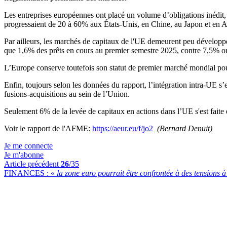
Les entreprises européennes ont placé un volume d’obligations inédit,
progressaient de 20 à 60% aux États-Unis, en Chine, au Japon et en Au
Par ailleurs, les marchés de capitaux de l'UE demeurent peu développés
que 1,6% des prêts en cours au premier semestre 2025, contre 7,5% ou
L’Europe conserve toutefois son statut de premier marché mondial pour
Enfin, toujours selon les données du rapport, l’intégration intra-UE s’e
fusions-acquisitions au sein de l’Union.
Seulement 6% de la levée de capitaux en actions dans l’UE s'est faite 
Voir le rapport de l'AFME:
https://aeur.eu/f/jo2
(Bernard Denuit)
Je me connecte
Je m'abonne
Article précédent
26
/35
FINANCES :
«
la zone euro pourrait être confrontée à des tensions 