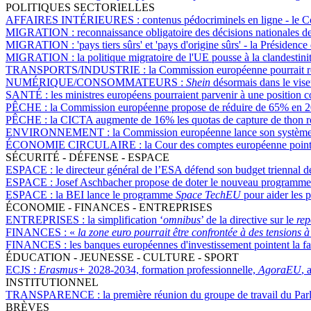
POLITIQUES SECTORIELLES
AFFAIRES INTÉRIEURES :
contenus pédocriminels en ligne - le C
MIGRATION :
reconnaissance obligatoire des décisions nationales 
MIGRATION :
'pays tiers sûrs' et 'pays d'origine sûrs' - la Préside
MIGRATION :
la politique migratoire de l'UE pousse à la clandestin
TRANSPORTS/INDUSTRIE :
la Commission européenne pourrait re
NUMÉRIQUE/CONSOMMATEURS :
Shein
désormais dans le vise
SANTÉ :
les ministres européens pourraient parvenir à une position
PÊCHE :
la Commission européenne propose de réduire de 65% en 202
PÊCHE :
la CICTA augmente de 16% les quotas de capture de thon ro
ENVIRONNEMENT :
la Commission européenne lance son système de
ÉCONOMIE CIRCULAIRE :
la Cour des comptes européenne pointe
SÉCURITÉ - DÉFENSE - ESPACE
ESPACE :
le directeur général de l’ESA défend son budget triennal d
ESPACE :
Josef Aschbacher propose de doter le nouveau programme d
ESPACE :
la BEI lance le programme
Space TechEU
pour aider les p
ÉCONOMIE - FINANCES - ENTREPRISES
ENTREPRISES :
la simplification ‘
omnibus
’ de la directive sur le
rep
FINANCES :
«
la zone euro pourrait être confrontée à des tensions 
FINANCES :
les banques européennes d'investissement pointent la f
ÉDUCATION - JEUNESSE - CULTURE - SPORT
ECJS :
Erasmus+
2028-2034, formation professionnelle,
AgoraEU
, 
INSTITUTIONNEL
TRANSPARENCE :
la première réunion du groupe de travail du Pa
BRÈVES