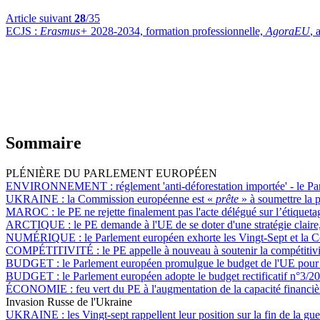
Article suivant
28
/35
ECJS :
Erasmus+
2028-2034, formation professionnelle,
AgoraEU
, 
Sommaire
PLÉNIÈRE DU PARLEMENT EUROPÉEN
ENVIRONNEMENT :
réglement 'anti-déforestation importée' - le P
UKRAINE :
la Commission européenne est «
prête
» à soumettre la p
MAROC :
le PE ne rejette finalement pas l'acte délégué sur l’étiquet
ARCTIQUE :
le PE demande à l'UE de se doter d'une stratégie claire, 
NUMÉRIQUE :
le Parlement européen exhorte les Vingt-Sept et la 
COMPÉTITIVITÉ :
le PE appelle à nouveau à soutenir la compétitivi
BUDGET :
le Parlement européen promulgue le budget de l'UE pou
BUDGET :
le Parlement européen adopte le budget rectificatif n°3/2025
ÉCONOMIE :
feu vert du PE à l'augmentation de la capacité finan
Invasion Russe de l'Ukraine
UKRAINE :
les Vingt-sept rappellent leur position sur la fin de la g