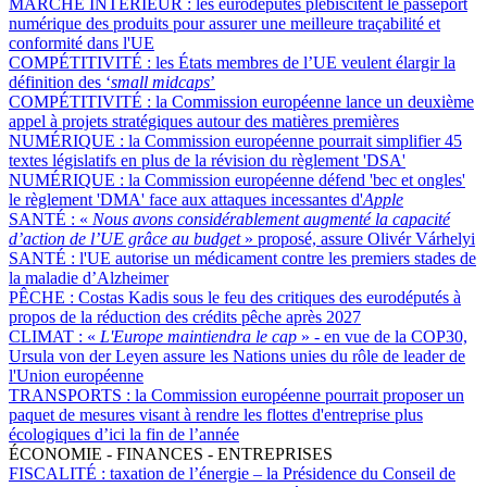
MARCHÉ INTÉRIEUR :
les eurodéputés plébiscitent le passeport
numérique des produits pour assurer une meilleure traçabilité et
conformité dans l'UE
COMPÉTITIVITÉ :
les États membres de l’UE veulent élargir la
définition des ‘
small midcaps
’
COMPÉTITIVITÉ :
la Commission européenne lance un deuxième
appel à projets stratégiques autour des matières premières
NUMÉRIQUE :
la Commission européenne pourrait simplifier 45
textes législatifs en plus de la révision du règlement 'DSA'
NUMÉRIQUE :
la Commission européenne défend 'bec et ongles'
le règlement 'DMA' face aux attaques incessantes d'
Apple
SANTÉ :
«
Nous avons considérablement augmenté la capacité
d’action de l’UE grâce au budget
» proposé, assure Olivér Várhelyi
SANTÉ :
l'UE autorise un médicament contre les premiers stades de
la maladie d’Alzheimer
PÊCHE :
Costas Kadis sous le feu des critiques des eurodéputés à
propos de la réduction des crédits pêche après 2027
CLIMAT :
«
L'Europe maintiendra le cap
» - en vue de la COP30,
Ursula von der Leyen assure les Nations unies du rôle de leader de
l'Union européenne
TRANSPORTS :
la Commission européenne pourrait proposer un
paquet de mesures visant à rendre les flottes d'entreprise plus
écologiques d’ici la fin de l’année
ÉCONOMIE - FINANCES - ENTREPRISES
FISCALITÉ :
taxation de l’énergie – la Présidence du Conseil de