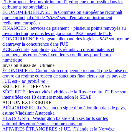
l’UE propose de pouvoir inclure l’hydrogène non fossile dans les
carburants renouvelables
ÉCONOMIE/DÉFENSE :
la Commission européenne reconnaît
que le principal défi de '
SAFE
' sera d'en faire un instrument
réellement européen
FINANCES :
'services de paiement' - plusieurs points renvoyés au
niveau technique dans les négociations PE/Conseil de l'UE
CONCURRENCE :
le géant allemand des logiciels
SAP
soupçonné
d'entraver la concurrence dans l'UE
BCE :
sécurité, simplicité, coûts réduits… consommateurs et
commerçants européens fixent leurs conditions pour l’euro
numérique
Invasion Russe de l'Ukraine
ÉCONOMIE :
la Commission européenne reconnaît que la mise en
œuvre du régime européen de sanctions financières par les pays de
l'UE est «
un problème
»
SÉCURITÉ - DÉFENSE
SÉCURITÉ :
les activités hybrides de la Russie contre l’UE se sont
intensifiées ces 18 derniers mois, selon le SEAE
ACTION EXTÉRIEURE
BIÉLORUSSIE :
il n’y a aucun signe d’amélioration dans le pays,
estime Vladzimir Astapenka
ÉTATS-UNIS :
Washington baisse enfin ses tarifs sur les
automobiles européennes, comme convenu
AFFAIRES ÉTRANGÈRES :
l’UE, l’Islande et la Norvège