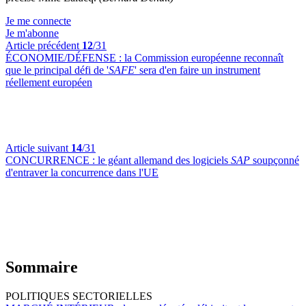
Je me connecte
Je m'abonne
Article précédent
12
/31
ÉCONOMIE/DÉFENSE :
la Commission européenne reconnaît
que le principal défi de '
SAFE
' sera d'en faire un instrument
réellement européen
Article suivant
14
/31
CONCURRENCE :
le géant allemand des logiciels
SAP
soupçonné
d'entraver la concurrence dans l'UE
Sommaire
POLITIQUES SECTORIELLES