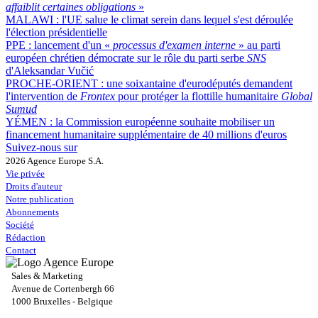
affaiblit certaines obligations
»
MALAWI :
l'UE salue le climat serein dans lequel s'est déroulée
l'élection présidentielle
PPE :
lancement d'un «
processus d'examen interne
» au parti
européen chrétien démocrate sur le rôle du parti serbe
SNS
d'Aleksandar Vučić
PROCHE-ORIENT :
une soixantaine d'eurodéputés demandent
l'intervention de
Frontex
pour protéger la flottille humanitaire
Global
Sumud
YÉMEN :
la Commission européenne souhaite mobiliser un
financement humanitaire supplémentaire de 40 millions d'euros
Suivez-nous sur
2026 Agence Europe S.A.
Vie privée
Droits d'auteur
Notre publication
Abonnements
Société
Rédaction
Contact
Sales & Marketing
Avenue de Cortenbergh 66
1000 Bruxelles - Belgique