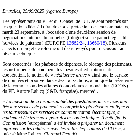
Bruxelles, 25/09/2025 (Agence Europe)
Les représentants du PE et du Conseil de l'UE se sont penchés sur
les questions liées à la fraude et à la protection des consommateurs,
mardi 23 septembre, à l'occasion d'une deuxième session de
négociations interinstitutionnelles (trilogue) sur le paquet législatif
'services de paiement' (EUROPE
13662/24
,
13660/18
). Plusieurs
aspects du projet de réforme ont été renvoyés pour discussion au
niveau technique.
Sont concernés : les plafonds de dépenses, le blocage des paiements,
les instruments de paiement, les mesures d’éducation et de
coopération, la notion de «
négligence grave
» ainsi que le partage
de données et la surveillance des transactions, a indiqué la présidente
de la commission des affaires économiques et monétaires (ECON)
du PE, Aurore Lalucq (S&D, française), mercredi.
«
La question de la responsabilité des prestataires de services non
liés aux services de paiement, y compris les plateformes en ligne et
les fournisseurs de services de communication électronique, a
également été transmise pour discussion technique. À cette fin, la
Commission
[européenne]
a été invitée à préparer un document
informel sur les relations avec les autres législations de l’UE
», a
précisé Mme Lalucq.
(Bernard Denuit)