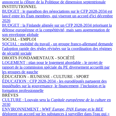
annoncent la clôture de la Politique de dimension septentrionale
INSTITUTIONNEL
BUDGET :
le marathon des négociations sur le CFP 2028-2034 est
lancé entre les États membres, qui viseront un accord d'ici décembre
2026
BUDGET :
la Finlande alignée sur un CFP 2028-2034 priorisant la
défense européenne et la compétitivité, mais sans augmentation de
son enveloppe globale
SOCIAL - EMPLOI
SOCIAL :
mobilité du travail - un groupe franco-allemand demande
l'adoption rapide des règles révisées sur la coordination des régimes
de sécurité sociale
DROITS FONDAMENTAUX - SOCIÉTÉ
LOGEMENT :
plan pour le logement abordable - le projet de
rapport de la commission spéciale du PE diversement accueilli par
les groupes de gauche
ÉDUCATION - JEUNESSE - CULTURE - SPORT
ÉDUCATION :
CFP 2028-2034 - les eurodéputés partagent des
inquiétudes sur la gouvernance, le financement, l’inclusion et la
formation professionnelle
BRÈVES
CULTURE :
Louvain sera la
Capitale européenne de la culture
en
2030
ENVIRONNEMENT :
WWF Europe
,
PAN Europe
et le
BEE
déplorent un accord sur les substances à surveiller dans l'eau qui «