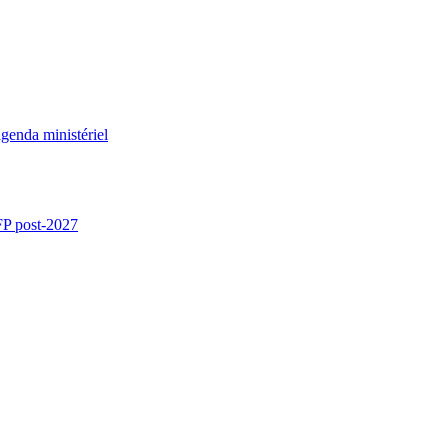
genda ministériel
CFP post-2027