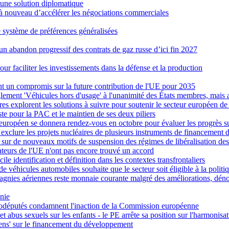
r une solution diplomatique
 nouveau d’accélérer les négociations commerciales
e système de préférences généralisées
 abandon progressif des contrats de gaz russe d’ici fin 2027
ur faciliter les investissements dans la défense et la production
nt un compromis sur la future contribution de l'UE pour 2035
règlement 'Véhicules hors d'usage' à l'unanimité des États membres, mai
 explorent les solutions à suivre pour soutenir le secteur européen de 
te pour la PAC et le maintien de ses deux piliers
 européen se donnera rendez-vous en octobre pour évaluer les progrès su
exclure les projets nucléaires de plusieurs instruments de financement 
t sur de nouveaux motifs de suspension des régimes de libéralisation des
slateurs de l'UE n'ont pas encore trouvé un accord
cile identification et définition dans les contextes transfrontaliers
de véhicules automobiles souhaite que le secteur soit éligible à la polit
agnies aériennes reste monnaie courante malgré des améliorations, dé
anie
eurodéputés condamnent l'inaction de la Commission européenne
 abus sexuels sur les enfants - le PE arrête sa position sur l'harmonisa
rens' sur le financement du développement