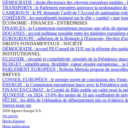
DÉMOCRATIE :
droits électoraux des citoyens européens mobiles - 
TRANSPORTS :
le Parlement européen approuve la prolongation de l
CAMEROUN :
le PE demande l’arrêt de l’Accord de partenariat vol
COHÉSION :
les eurodéputés insistent sur le rôle «
capital
» que joue
ÉCONOMIE - FINANCES - ENTREPRISES
FINANCES :
la Commission européenne propose une série de mesures 
DOUANES :
accord politique possible entre les ministres européens 
EUROGROUPE :
adhésion de la Bulgarie à l'Eurozone, élection d'
DROITS FONDAMENTAUX - SOCIÉTÉ
DÉMOCRATIE :
accord PE/Conseil de l'UE sur la réforme des partis
INSTITUTIONNEL
EU2025DK :
sécurité et compétitivité, priorités de la Présidence dan
BUDGET :
simplification, flexibilité, valeur ajoutée européenne..
PARLEMENT EUROPÉEN :
Roberta Metsola propose de nouvelles 
BRÈVES
CONSEIL EUROPÉEN :
le premier projet de conclusions des Vingt-
ÉNERGIE :
la Commission européenne lance avec la Présidence polona
FINANCES/CLIMAT :
le Comité de Bâle publie un cadre pour la publ
JEUNESSE :
en 2024, 13,6% des moins de 16 ans souffraient de priv
PÊCHE :
les défis de l'obligation de débarquement mis en évidence
Suivez-nous sur
2026 Agence Europe S.A.
Vie privée
Droits d'auteur
Notre publication