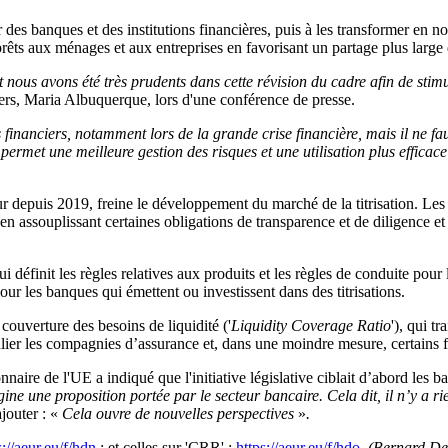
r des banques et des institutions financières, puis à les transformer en 
êts aux ménages et aux entreprises en favorisant un partage plus large 
 nous avons été très prudents dans cette révision du cadre afin de stimule
ers, Maria Albuquerque, lors d'une conférence de presse.
financiers, notamment lors de la grande crise financière, mais il ne fa
 permet une meilleure gestion des risques et une utilisation plus efficace
 depuis 2019, freine le développement du marché de la titrisation. Les 
, en assouplissant certaines obligations de transparence et de diligence e
 définit les règles relatives aux produits et les règles de conduite pour l
ur les banques qui émettent ou investissent dans des titrisations.
ouverture des besoins de liquidité ('
Liquidity Coverage Ratio
'), qui tr
iculier les compagnies d’assurance et, dans une moindre mesure, certains
nnaire de l'UE a indiqué que l'initiative législative ciblait d’abord les 
origine une proposition portée par le secteur bancaire. Cela dit, il n’y a 
ajouter : «
Cela ouvre de nouvelles perspectives
»
.
s://aeur.eu/f/hdn
; et celles sur 'CRR' :
https://aeur.eu/f/hdo
(Bernard De