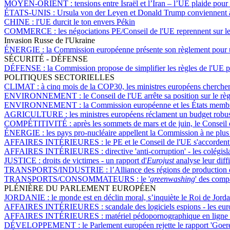
MOYEN-ORIENT :
tensions entre Israël et l’Iran – l’UE plaide pou
ÉTATS-UNIS :
Ursula von der Leyen et Donald Trump conviennent à
CHINE :
l'UE durcit le ton envers Pékin
COMMERCE :
les négociations PE/Conseil de l'UE reprennent sur l
Invasion Russe de l'Ukraine
ÉNERGIE :
la Commission européenne présente son règlement pour un
SÉCURITÉ - DÉFENSE
DÉFENSE :
la Commission propose de simplifier les règles de l'UE po
POLITIQUES SECTORIELLES
CLIMAT :
à cinq mois de la COP30, les ministres européens cherche
ENVIRONNEMENT :
le Conseil de l'UE arrête sa position sur le 
ENVIRONNEMENT :
la Commission européenne et les États membres
AGRICULTURE :
les ministres européens réclament un budget robus
COMPÉTITIVITÉ :
après les sommets de mars et de juin, le Conseil
ÉNERGIE :
les pays pro-nucléaire appellent la Commission à ne plus 
AFFAIRES INTÉRIEURES :
le PE et le Conseil de l'UE s'accorden
AFFAIRES INTÉRIEURES :
directive 'anti-corruption' - les colégi
JUSTICE :
droits de victimes - un rapport d'
Eurojust
analyse leur diffi
TRANSPORTS/INDUSTRIE :
l’Alliance des régions de production 
TRANSPORTS/CONSOMMATEURS :
le '
greenwashing
' des comp
PLÉNIÈRE DU PARLEMENT EUROPÉEN
JORDANIE :
le monde est en déclin moral, s’inquiète le Roi de Jord
AFFAIRES INTÉRIEURES :
scandale des logiciels espions - les 
AFFAIRES INTÉRIEURES :
matériel pédopornographique en ligne et
DÉVELOPPEMENT :
le Parlement européen rejette le rapport 'Goe