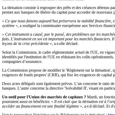
La titrisation consiste à regrouper des prêts et des créances détenus pa
permet aux banques de libérer du capital pour accorder de nouveaux pr
«
Ce que nous faisons aujourd’hui préservera la stabilité financière, et
système
»
,
a souligné la commissaire européenne aux Services financi
«
Cet instrument a causé, par le passé, des problèmes sur les marchés 
faits. L’instrument en soi est important pour les marchés financiers. Il
leçons de la crise précédente
», a-t-elle déclaré.
Selon la Commission, le cadre réglementaire actuel de l'UE, en vigueur
identifiés par l'institution de l'UE en réduisant les coûts opérationnels
compagnies d’assurance.
La Commission propose de modifier le 'Règlement sur la titrisation', qui
exigences de fonds propres' (CRR), qui fixe les exigences de capital po
Deux actes délégués sont également prévus. L’un concerne le ratio de c
banques. L’autre concerne la directive 'Solvabilité II', visant en part
Un outil pour l'Union des marchés de capitaux ?
Mardi, un fonctio
pourraient aussi en bénéficier. «
Il est clair que la titrisation est à l’
accéder au financement est une finalité légitime
», a-t-il déclaré. Et d'
Voir la proposition législative sur le 'Règlement sur la titrisation'
:
http