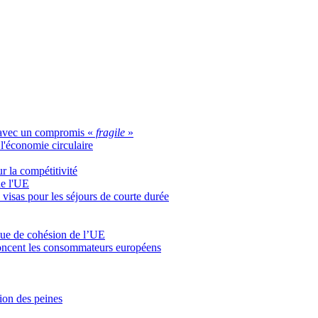
s avec un compromis «
fragile
»
l'économie circulaire
r la compétitivité
de l'UE
 visas pour les séjours de courte durée
ique de cohésion de l’UE
noncent les consommateurs européens
tion des peines