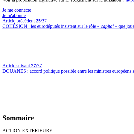
Je me connecte
Je m'abonne
Article précédent
25
/37
COHÉSION :
les eurodéputés insistent sur le rôle «
capital
» que joue
Article suivant
27
/37
DOUANES :
accord politique possible entre les ministres européens 
Sommaire
ACTION EXTÉRIEURE