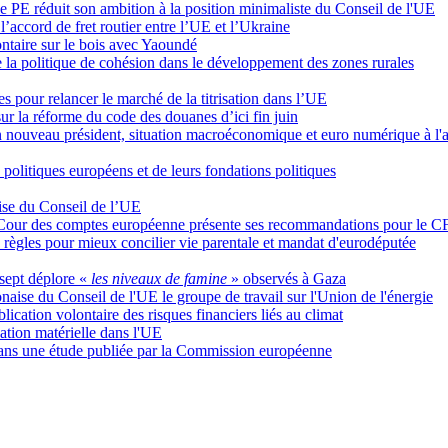
le PE réduit son ambition à la position minimaliste du Conseil de l'UE
’accord de fret routier entre l’UE et l’Ukraine
ontaire sur le bois avec Yaoundé
 la politique de cohésion dans le développement des zones rurales
pour relancer le marché de la titrisation dans l’UE
sur la réforme du code des douanes d’ici fin juin
un nouveau président, situation macroéconomique et euro numérique à l'a
 politiques européens et de leurs fondations politiques
oise du Conseil de l’UE
. la Cour des comptes européenne présente ses recommandations pour le 
règles pour mieux concilier vie parentale et mandat d'eurodéputée
sept déplore «
les niveaux de famine
» observés à Gaza
ise du Conseil de l'UE le groupe de travail sur l'Union de l'énergie
ication volontaire des risques financiers liés au climat
ation matérielle dans l'UE
 dans une étude publiée par la Commission européenne