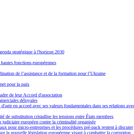
'agenda stratégique à l'horizon 2030
x hautes fonctions européennes
ination de l’assistance et de la formation pour l’Ukraine
met pour la paix
adre de leur Accord d'association
mmerciales déloyales
d'agir en accord avec ses valeurs fondamentales dans ses relations avec
té de substitution cristallise les tensions entre États membres
judiciaire européen contre la criminalité organisée
ciaux pour micro-entreprises et les procédures pré-pack restent à discuter
ur la nouvelle législation européenne visant à combattre la corruption