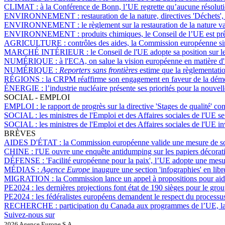
CLIMAT :
à la Conférence de Bonn, l’UE regrette qu’aucune résolutio
ENVIRONNEMENT :
restauration de la nature, directives 'Déchets
ENVIRONNEMENT :
le règlement sur la restauration de la nature 
ENVIRONNEMENT :
produits chimiques, le Conseil de l’UE est pr
AGRICULTURE :
contrôles des aides, la Commission européenne simp
MARCHÉ INTÉRIEUR :
le Conseil de l'UE adopte sa position sur l
NUMÉRIQUE :
à l'ECA, on salue la vision européenne en matière d'i
NUMÉRIQUE :
Reporters sans frontières
estime que la règlementation
RÉGIONS :
la CRPM réaffirme son engagement en faveur de la démocr
ÉNERGIE :
l’industrie nucléaire présente ses priorités pour la nou
SOCIAL - EMPLOI
EMPLOI :
le rapport de progrès sur la directive 'Stages de qualité' 
SOCIAL :
les ministres de l'Emploi et des Affaires sociales de l'UE s
SOCIAL :
les ministres de l'Emploi et des Affaires sociales de l'UE 
BRÈVES
AIDES D'ÉTAT :
la Commission européenne valide une mesure de sout
CHINE :
l'UE ouvre une enquête antidumping sur les papiers décorati
DÉFENSE :
'Facilité européenne pour la paix', l’UE adopte une mesu
MÉDIAS :
Agence Europe
inaugure une section 'infographies' en libr
MIGRATION :
la Commission lance un appel à propositions pour aide
PE2024 :
les dernières projections font état de 190 sièges pour le g
PE2024 :
les fédéralistes européens demandent le respect du processus
RECHERCHE :
participation du Canada aux programmes de l’UE, l
Suivez-nous sur
2026 Agence Europe S.A.