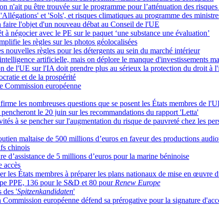
n n'ait pu être trouvée sur le programme pour l’atténuation des risques
', 'Allégations' et 'Sols', et risques climatiques au programme des minis
va faire l'objet d'un nouveau débat au Conseil de l'UE
êt à négocier avec le PE sur le paquet ‘une substance une évaluation’
lifie les règles sur les photos géolocalisées
es nouvelles règles pour les détergents au sein du marché intérieur
ntelligence artificielle, mais on déplore le manque d'investissements ma
 de l'UE sur l'IA doit prendre plus au sérieux la protection du droit à l
atie et de la prospérité
velle Commission européenne
confirme les nombreuses questions que se posent les États membres de l'
e pencheront le 20 juin sur les recommandations du rapport 'Letta'
invités à se pencher sur l'augmentation du risque de pauvreté chez les pe
ien maltaise de 500 millions d’euros en faveur des productions audiovi
fs chinois
re d’assistance de 5 millions d’euros pour la marine béninoise
e accès
r les États membres à préparer les plans nationaux de mise en œuvre du 
roupe PPE, 136 pour le S&D et 80 pour
Renew Europe
 des '
Spitzenkandidaten
'
a Commission européenne défend sa prérogative pour la signature d'ac