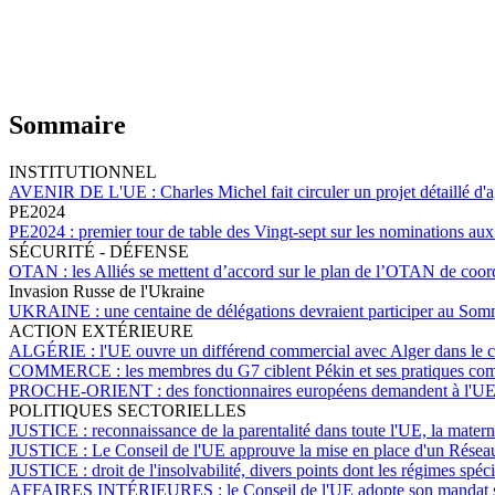
Sommaire
INSTITUTIONNEL
AVENIR DE L'UE :
Charles Michel fait circuler un projet détaillé d
PE2024
PE2024 :
premier tour de table des Vingt-sept sur les nominations au
SÉCURITÉ - DÉFENSE
OTAN :
les Alliés se mettent d’accord sur le plan de l’OTAN de coord
Invasion Russe de l'Ukraine
UKRAINE :
une centaine de délégations devraient participer au Som
ACTION EXTÉRIEURE
ALGÉRIE :
l'UE ouvre un différend commercial avec Alger dans le c
COMMERCE :
les membres du G7 ciblent Pékin et ses pratiques co
PROCHE-ORIENT :
des fonctionnaires européens demandent à l'UE 
POLITIQUES SECTORIELLES
JUSTICE :
reconnaissance de la parentalité dans toute l'UE, la materni
JUSTICE :
Le Conseil de l'UE approuve la mise en place d'un Réseau 
JUSTICE :
droit de l'insolvabilité, divers points dont les régimes spé
AFFAIRES INTÉRIEURES :
le Conseil de l'UE adopte son mandat s