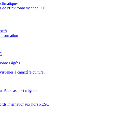
 climatiques
tres de l'Environnement de l'UE
ssifs
'information
UE
rsonnes âgées
suelles à caractère culturel
'Pacte asile et migration'
cords internationaux hors PESC