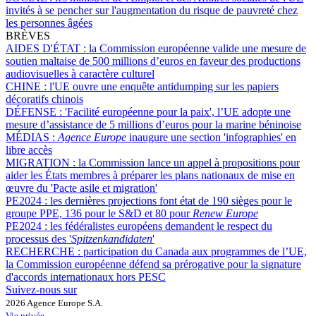
invités à se pencher sur l'augmentation du risque de pauvreté chez
les personnes âgées
BRÈVES
AIDES D'ÉTAT :
la Commission européenne valide une mesure de
soutien maltaise de 500 millions d’euros en faveur des productions
audiovisuelles à caractère culturel
CHINE :
l'UE ouvre une enquête antidumping sur les papiers
décoratifs chinois
DÉFENSE :
'Facilité européenne pour la paix', l’UE adopte une
mesure d’assistance de 5 millions d’euros pour la marine béninoise
MÉDIAS :
Agence Europe
inaugure une section 'infographies' en
libre accès
MIGRATION :
la Commission lance un appel à propositions pour
aider les États membres à préparer les plans nationaux de mise en
œuvre du 'Pacte asile et migration'
PE2024 :
les dernières projections font état de 190 sièges pour le
groupe PPE, 136 pour le S&D et 80 pour
Renew Europe
PE2024 :
les fédéralistes européens demandent le respect du
processus des '
Spitzenkandidaten
'
RECHERCHE :
participation du Canada aux programmes de l’UE,
la Commission européenne défend sa prérogative pour la signature
d'accords internationaux hors PESC
Suivez-nous sur
2026 Agence Europe S.A.
Vie privée