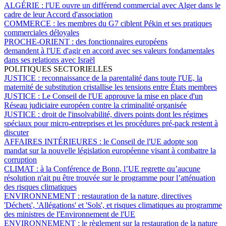
ALGÉRIE :
l'UE ouvre un différend commercial avec Alger dans le
cadre de leur Accord d'association
COMMERCE :
les membres du G7 ciblent Pékin et ses pratiques
commerciales déloyales
PROCHE-ORIENT :
des fonctionnaires européens
demandent à l'UE d'agir en accord avec ses valeurs fondamentales
dans ses relations avec Israël
POLITIQUES SECTORIELLES
JUSTICE :
reconnaissance de la parentalité dans toute l'UE, la
maternité de substitution cristallise les tensions entre États membres
JUSTICE :
Le Conseil de l'UE approuve la mise en place d'un
Réseau judiciaire européen contre la criminalité organisée
JUSTICE :
droit de l'insolvabilité, divers points dont les régimes
spéciaux pour micro-entreprises et les procédures pré-pack restent à
discuter
AFFAIRES INTÉRIEURES :
le Conseil de l'UE adopte son
mandat sur la nouvelle législation européenne visant à combattre la
corruption
CLIMAT :
à la Conférence de Bonn, l’UE regrette qu’aucune
résolution n'ait pu être trouvée sur le programme pour l’atténuation
des risques climatiques
ENVIRONNEMENT :
restauration de la nature, directives
'Déchets', 'Allégations' et 'Sols', et risques climatiques au programme
des ministres de l'Environnement de l'UE
ENVIRONNEMENT :
le règlement sur la restauration de la nature