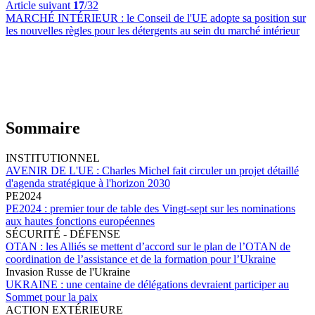
Article suivant
17
/32
MARCHÉ INTÉRIEUR :
le Conseil de l'UE adopte sa position sur
les nouvelles règles pour les détergents au sein du marché intérieur
Sommaire
INSTITUTIONNEL
AVENIR DE L'UE :
Charles Michel fait circuler un projet détaillé
d'agenda stratégique à l'horizon 2030
PE2024
PE2024 :
premier tour de table des Vingt-sept sur les nominations
aux hautes fonctions européennes
SÉCURITÉ - DÉFENSE
OTAN :
les Alliés se mettent d’accord sur le plan de l’OTAN de
coordination de l’assistance et de la formation pour l’Ukraine
Invasion Russe de l'Ukraine
UKRAINE :
une centaine de délégations devraient participer au
Sommet pour la paix
ACTION EXTÉRIEURE