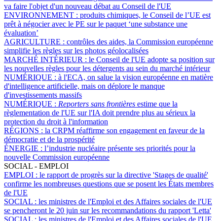
va faire l'objet d'un nouveau débat au Conseil de l'UE
ENVIRONNEMENT :
produits chimiques, le Conseil de l’UE est
prêt à négocier avec le PE sur le paquet ‘une substance une
évaluation’
AGRICULTURE :
contrôles des aides, la Commission européenne
simplifie les règles sur les photos géolocalisées
MARCHÉ INTÉRIEUR :
le Conseil de l'UE adopte sa position sur
les nouvelles règles pour les détergents au sein du marché intérieur
NUMÉRIQUE :
à l'ECA, on salue la vision européenne en matière
d'intelligence artificielle, mais on déplore le manque
d'investissements massifs
NUMÉRIQUE :
Reporters sans frontières
estime que la
règlementation de l'UE sur l'IA doit prendre plus au sérieux la
protection du droit à l'information
RÉGIONS :
la CRPM réaffirme son engagement en faveur de la
démocratie et de la prospérité
ÉNERGIE :
l’industrie nucléaire présente ses priorités pour la
nouvelle Commission européenne
SOCIAL - EMPLOI
EMPLOI :
le rapport de progrès sur la directive 'Stages de qualité'
confirme les nombreuses questions que se posent les États membres
de l'UE
SOCIAL :
les ministres de l'Emploi et des Affaires sociales de l'UE
se pencheront le 20 juin sur les recommandations du rapport 'Letta'
SOCIAL :
les ministres de l'Emploi et des Affaires sociales de l'UE