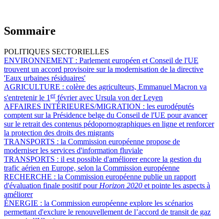
Sommaire
POLITIQUES SECTORIELLES
ENVIRONNEMENT :
Parlement européen et Conseil de l'UE
trouvent un accord provisoire sur la modernisation de la directive
'Eaux urbaines résiduaires'
AGRICULTURE :
colère des agriculteurs, Emmanuel Macron va
er
s'entretenir le 1
février avec Ursula von der Leyen
AFFAIRES INTÉRIEURES/MIGRATION :
les eurodéputés
comptent sur la Présidence belge du Conseil de l'UE pour avancer
sur le retrait des contenus pédopornographiques en ligne et renforcer
la protection des droits des migrants
TRANSPORTS :
la Commission européenne propose de
moderniser les services d'information fluviale
TRANSPORTS :
il est possible d'améliorer encore la gestion du
trafic aérien en Europe, selon la Commission européenne
RECHERCHE :
la Commission européenne publie un rapport
d'évaluation finale positif pour
Horizon 2020
et pointe les aspects à
améliorer
ÉNERGIE :
la Commission européenne explore les scénarios
permettant d'exclure le renouvellement de l’accord de transit de gaz