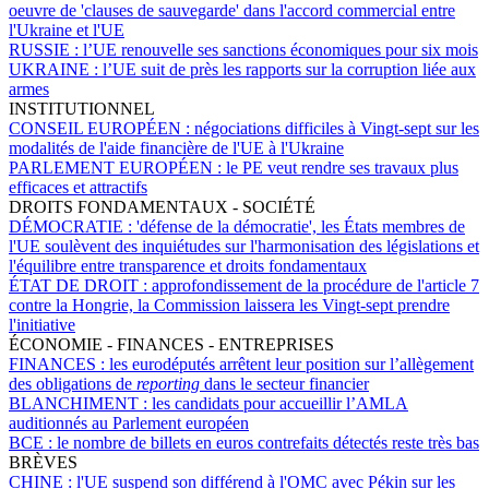
oeuvre de 'clauses de sauvegarde' dans l'accord commercial entre
l'Ukraine et l'UE
RUSSIE :
l’UE renouvelle ses sanctions économiques pour six mois
UKRAINE :
l’UE suit de près les rapports sur la corruption liée aux
armes
INSTITUTIONNEL
CONSEIL EUROPÉEN :
négociations difficiles à Vingt-sept sur les
modalités de l'aide financière de l'UE à l'Ukraine
PARLEMENT EUROPÉEN :
le PE veut rendre ses travaux plus
efficaces et attractifs
DROITS FONDAMENTAUX - SOCIÉTÉ
DÉMOCRATIE :
'défense de la démocratie', les États membres de
l'UE soulèvent des inquiétudes sur l'harmonisation des législations et
l'équilibre entre transparence et droits fondamentaux
ÉTAT DE DROIT :
approfondissement de la procédure de l'article 7
contre la Hongrie, la Commission laissera les Vingt-sept prendre
l'initiative
ÉCONOMIE - FINANCES - ENTREPRISES
FINANCES :
les eurodéputés arrêtent leur position sur l’allègement
des obligations de
reporting
dans le secteur financier
BLANCHIMENT :
les candidats pour accueillir l’AMLA
auditionnés au Parlement européen
BCE :
le nombre de billets en euros contrefaits détectés reste très bas
BRÈVES
CHINE :
l'UE suspend son différend à l'OMC avec Pékin sur les