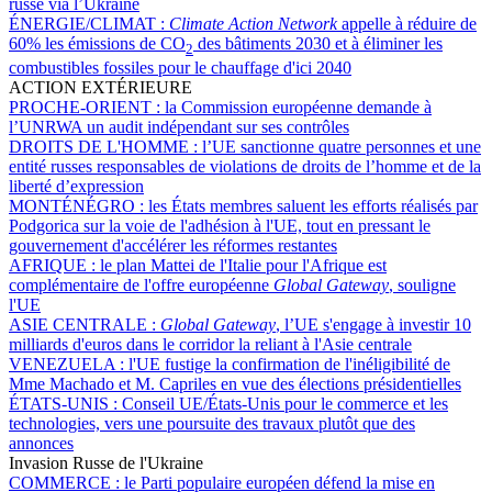
russe via l’Ukraine
ÉNERGIE/CLIMAT :
Climate Action Network
appelle à réduire de
60% les émissions de CO
des bâtiments 2030 et à éliminer les
2
combustibles fossiles pour le chauffage d'ici 2040
ACTION EXTÉRIEURE
PROCHE-ORIENT :
la Commission européenne demande à
l’UNRWA un audit indépendant sur ses contrôles
DROITS DE L'HOMME :
l’UE sanctionne quatre personnes et une
entité russes responsables de violations de droits de l’homme et de la
liberté d’expression
MONTÉNÉGRO :
les États membres saluent les efforts réalisés par
Podgorica sur la voie de l'adhésion à l'UE, tout en pressant le
gouvernement d'accélérer les réformes restantes
AFRIQUE :
le plan Mattei de l'Italie pour l'Afrique est
complémentaire de l'offre européenne
Global Gateway
, souligne
l'UE
ASIE CENTRALE :
Global Gateway
, l’UE s'engage à investir 10
milliards d'euros dans le corridor la reliant à l'Asie centrale
VENEZUELA :
l'UE fustige la confirmation de l'inéligibilité de
Mme Machado et M. Capriles en vue des élections présidentielles
ÉTATS-UNIS :
Conseil UE/États-Unis pour le commerce et les
technologies, vers une poursuite des travaux plutôt que des
annonces
Invasion Russe de l'Ukraine
COMMERCE :
le Parti populaire européen défend la mise en