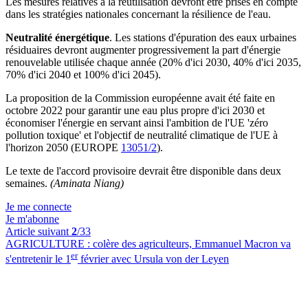
Les mesures relatives à la réutilisation devront être prises en compte
dans les stratégies nationales concernant la résilience de l'eau.
Neutralité énergétique
. Les stations d'épuration des eaux urbaines
résiduaires devront augmenter progressivement la part d'énergie
renouvelable utilisée chaque année (20% d'ici 2030, 40% d'ici 2035,
70% d'ici 2040 et 100% d'ici 2045).
La proposition de la Commission européenne avait été faite en
octobre 2022 pour garantir une eau plus propre d'ici 2030 et
économiser l'énergie en servant ainsi l'ambition de l'UE 'zéro
pollution toxique' et l'objectif de neutralité climatique de l'UE à
l'horizon 2050 (EUROPE
13051/2
).
Le texte de l'accord provisoire devrait être disponible dans deux
semaines.
(Aminata Niang)
Je me connecte
Je m'abonne
Article suivant
2
/33
AGRICULTURE :
colère des agriculteurs, Emmanuel Macron va
er
s'entretenir le 1
février avec Ursula von der Leyen