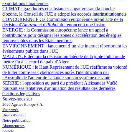
exportations lituaniennes
CLIMAT :
gaz fluorés et substances appauvrissant la couche
d'ozone, le Conseil de l'UE a adopté les accords interinstitutionnels
CONCURRENCE :
la Commission européenne prend acte de la
décision d'
Amazon
et d'
iRobot
de renoncer à une fusion
ÉNERGIE :
la Commission européenne lance un appel à
contributions pour désigner les zones d'accélération des énergies
renouvelables dans les États membres
ENVIRONNEMENT :
lancement d’un site internet répertoriant les
événements publics dans l'UE
MALI :
l'UE déplore la décision unilatérale de la junte militaire de
mettre fin à l'accord de paix d'Alger
NUMÉRIQUE :
le Haut Représentant de l'UE réaffirme sa volonté
de lutter contre les cybermenaces après l'identification par
l'Australie de l'auteur de l'attaque sur son système de santé
SERBIE :
l'opposition au parti du président Aleksandar Vučić
poursuit ses tentatives d'annulation des résultats des dernières
élections législatives
Suivez-nous sur
2026 Agence Europe S.A.
Vie privée
Droits d'auteur
Notre publication
Abonnements
Société