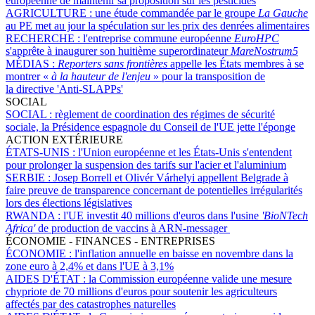
européenne de maintenir sa proposition sur les pesticides
AGRICULTURE :
une étude commandée par le groupe
La Gauche
au PE met au jour la spéculation sur les prix des denrées alimentaires
RECHERCHE :
l'entreprise commune européenne
EuroHPC
s'apprête à inaugurer son huitième superordinateur
MareNostrum5
MÉDIAS :
Reporters sans frontières
appelle les États membres à se
montrer «
à la hauteur de l'enjeu
» pour la transposition de
la directive 'Anti-SLAPPs'
SOCIAL
SOCIAL :
règlement de coordination des régimes de sécurité
sociale, la Présidence espagnole du Conseil de l'UE jette l'éponge
ACTION EXTÉRIEURE
ÉTATS-UNIS :
l'Union européenne et les États-Unis s'entendent
pour prolonger la suspension des tarifs sur l'acier et l'aluminium
SERBIE :
Josep Borrell et Olivér Várhelyi appellent Belgrade à
faire preuve de transparence concernant de potentielles irrégularités
lors des élections législatives
RWANDA :
l'UE investit 40 millions d'euros dans l'usine
'BioNTech
Africa'
de production de vaccins à ARN-messager
ÉCONOMIE - FINANCES - ENTREPRISES
ÉCONOMIE :
l'inflation annuelle en baisse en novembre dans la
zone euro à 2,4% et dans l'UE à 3,1%
AIDES D'ÉTAT :
la Commission européenne valide une mesure
chypriote de 70 millions d'euros pour soutenir les agriculteurs
affectés par des catastrophes naturelles