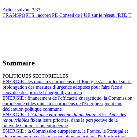
Article suivant
7
/33
TRANSPORTS :
accord PE-Conseil de l’UE sur le réseau 'RTE-T'
Sommaire
POLITIQUES SECTORIELLES
ÉNERGIE :
les ministres européens de l’Energie s’accordent sur la
prolongation des mesures d’urgence adoptées pour faire face à
l'envolée des prix de l'énergie il y a un an
ÉNERGIE :
financement de l'efficacité énergétique, la Commission
européenne et les ministres européens de l'Énergie signent une
déclaration politique commune
ÉNERGIE :
L’
Alliance européenne du nucléaire
et les
Amis des
renouvelables
fixent leurs priorités, dans la perspective de la
nouvelle Commission européenne
ÉNERGIE :
la Commission européenne, la France, le Portugal et
l'Espagne renforcent leur coopération en matière d'infrastructures