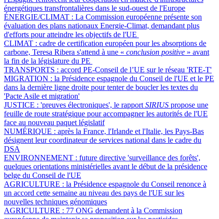
énergétiques transfrontalières dans le sud-ouest de l'Europe
ÉNERGIE/CLIMAT :
La Commission européenne présente son
évaluation des plans nationaux Energie-Climat, demandant plus
d'efforts pour atteindre les objectifs de l'UE
CLIMAT :
cadre de certification européen pour les absorptions de
carbone, Teresa Ribera s'attend à une «
conclusion positive
» avant
la fin de la législature du PE
TRANSPORTS :
accord PE-Conseil de l’UE sur le réseau 'RTE-T'
MIGRATION :
la Présidence espagnole du Conseil de l'UE et le PE
dans la dernière ligne droite pour tenter de boucler les textes du
'Pacte Asile et migration'
JUSTICE :
'preuves électroniques', le rapport
SIRIUS
propose une
feuille de route stratégique pour accompagner les autorités de l'UE
face au nouveau paquet législatif
NUMÉRIQUE :
après la France, l'Irlande et l'Italie, les Pays-Bas
désignent leur coordinateur de services national dans le cadre du
DSA
ENVIRONNEMENT :
future directive 'surveillance des forêts',
quelques orientations ministérielles avant le début de la présidence
belge du Conseil de l'UE
AGRICULTURE :
la Présidence espagnole du Conseil renonce à
un accord cette semaine au niveau des pays de l'UE sur les
nouvelles techniques génomiques
AGRICULTURE :
77 ONG demandent à la Commission