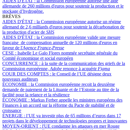
AIDES D'ÉTAT :
la Commission européenne autorise une aide
allemande de 260 millions d'euros pour soutenir la production et le
stockage d’hydrogène.
BRÈVES
AIDES D'ÉTAT :
la Commission européenne autorise un régime
allemand de 2,6 milliards d'euros pour soutenir la décarbonation de
la production d'acier de
SHS
AIDES D'ÉTAT :
la Commission européenne valide une mesure
française de compensation annuelle de 120 millions d'euros en
faveur de l'
Agence France-Presse
CESE :
Isabelle Le Galo Flores nommée secrétaire générale du
Comité économique et social européen
CONCURRENCE :
à la suite de la communication des griefs de la
Commission européenne,
Adobe
renonce à acquérir
Figma
COUR DES COMPTES :
le Conseil de l’UE désigne deux
nouveaux auditeurs
ÉCONOMIE :
la Commission européenne reçoit la deuxième
demande de paiement de la Lituanie et de l’Estonie au titre de la
facilité pour la relance et la résilience
ÉCONOMIE :
Markus Ferber appelle les ministres européens des
Finances à un accord sur la réforme du Pacte de stabilité et de
croissance
ÉNERGIE :
l’UE va investir plus de 65 millions d’euros dans 17
projets dans le développement de technologies propres et innovantes
MOYEN-ORIENT :
l'UE condamne les attaques en mer Rouge