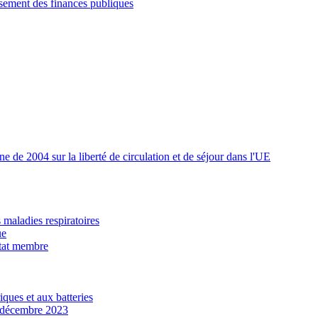
ssement des finances publiques
 de 2004 sur la liberté de circulation et de séjour dans l'UE
maladies respiratoires
ue
État membre
ques et aux batteries
n décembre 2023