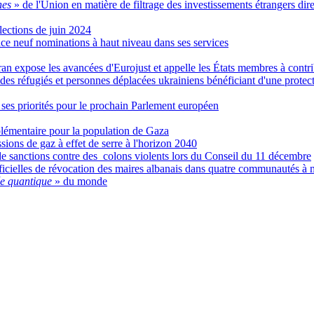
nes
» de l'Union en matière de filtrage des investissements étrangers dire
lections de juin 2024
 neuf nominations à haut niveau dans ses services
an expose les avancées d'Eurojust et appelle les États membres à contr
 des réfugiés et personnes déplacées ukrainiens bénéficiant d'une protec
ses priorités pour le prochain Parlement européen
lémentaire pour la population de Gaza
ions de gaz à effet de serre à l'horizon 2040
de sanctions contre des colons violents lors du Conseil du 11 décembre
icielles de révocation des maires albanais dans quatre communautés à m
ée quantique
» du monde