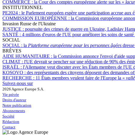
COMMERCE :
la Cour des comptes européenne alerte sur les «
lacu
INSTITUTIONNEL
PE2024 :
le Parlement européen espère une participation accrue aux é
COMMISSION EUROPÉENNE :
la Commission européenne annonce
Invasion Russe de l'Ukraine
JUSTICE :
poursuite des crimes de guerre en Ukraine, Ladislav Hamr
SANTÉ :
4 millions d'euros de l'UE pour améliorer les soins de santé
SOCIAL
SOCIAL :
la
Plateforme européenne pour les personnes âgées
dresse 
BRÈVES
AIDE HUMANITAIRE :
la Commission annonce l'envoi d'aide supp
CLIMAT :
l'UE devrait se pencher sur une réduction de 90% des émiss
ISRAËL :
l'Allemagne veut discuter avec les États membres de l'UE 
KOSOVO :
des représentants des citoyens déposent des demandes off
RECHERCHE :
11 États membres veulent faire de l'Europe la «
vall
Suivez-nous sur
2026 Agence Europe S.A.
Vie privée
Droits d'auteur
Notre publication
Abonnements
Société
Rédaction
Contact