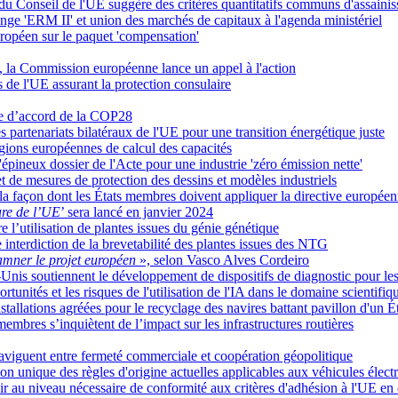
 du Conseil de l'UE suggère des critères quantitatifs communs d'assaini
ge 'ERM II' et union des marchés de capitaux à l'agenda ministériel
uropéen sur le paquet 'compensation'
, la Commission européenne lance un appel à l'action
de l'UE assurant la protection consulaire
xte d’accord de la COP28
 partenariats bilatéraux de l'UE pour une transition énergétique juste
gions européennes de calcul des capacités
'épineux dossier de l'Acte pour une industrie 'zéro émission nette'
et de mesures de protection des dessins et modèles industriels
 façon dont les États membres doivent appliquer la directive européenne
ure de l’UE
’ sera lancé en janvier 2024
e l’utilisation de plantes issues du génie génétique
interdiction de la brevetabilité des plantes issues des NTG
damner le projet européen
», selon Vasco Alves Cordeiro
nis soutiennent le développement de dispositifs de diagnostic pour les 
unités et les risques de l'utilisation de l'IA dans le domaine scientifiq
stallations agréées pour le recyclage des navires battant pavillon d'un 
membres s’inquiètent de l’impact sur les infrastructures routières
aviguent entre fermeté commerciale et coopération géopolitique
unique des règles d'origine actuelles applicables aux véhicules électri
ir au niveau nécessaire de conformité aux critères d'adhésion à l'UE e