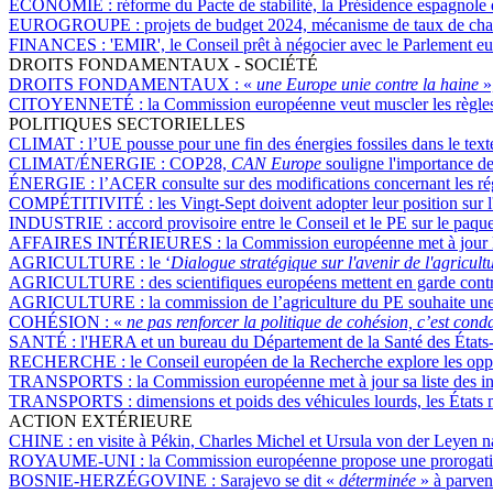
ÉCONOMIE :
réforme du Pacte de stabilité, la Présidence espagnole
EUROGROUPE :
projets de budget 2024, mécanisme de taux de chan
FINANCES :
'EMIR', le Conseil prêt à négocier avec le Parlement e
DROITS FONDAMENTAUX - SOCIÉTÉ
DROITS FONDAMENTAUX :
«
une Europe unie contre la haine
»
CITOYENNETÉ :
la Commission européenne veut muscler les règles 
POLITIQUES SECTORIELLES
CLIMAT :
l’UE pousse pour une fin des énergies fossiles dans le te
CLIMAT/ÉNERGIE :
COP28,
CAN Europe
souligne l'importance des
ÉNERGIE :
l’ACER consulte sur des modifications concernant les ré
COMPÉTITIVITÉ :
les Vingt-Sept doivent adopter leur position sur l
INDUSTRIE :
accord provisoire entre le Conseil et le PE sur le paqu
AFFAIRES INTÉRIEURES :
la Commission européenne met à jour la
AGRICULTURE :
le ‘
Dialogue stratégique sur l'avenir de l'agricult
AGRICULTURE :
des scientifiques européens mettent en garde contr
AGRICULTURE :
la commission de l’agriculture du PE souhaite une 
COHÉSION :
«
ne pas renforcer la politique de cohésion, c’est con
SANTÉ :
l'HERA et un bureau du Département de la Santé des États-U
RECHERCHE :
le Conseil européen de la Recherche explore les opport
TRANSPORTS :
la Commission européenne met à jour sa liste des in
TRANSPORTS :
dimensions et poids des véhicules lourds, les États 
ACTION EXTÉRIEURE
CHINE :
en visite à Pékin, Charles Michel et Ursula von der Leyen n
ROYAUME-UNI :
la Commission européenne propose une prorogation 
BOSNIE-HERZÉGOVINE :
Sarajevo se dit «
déterminée
» à parven