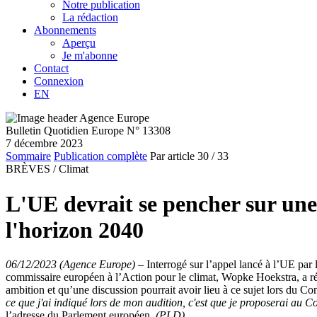
Notre publication
La rédaction
Abonnements
Aperçu
Je m'abonne
Contact
Connexion
EN
Bulletin Quotidien Europe N° 13308
7 décembre 2023
Sommaire
Publication complète
Par article
30
/ 33
BRÈVES /
Climat
L'UE devrait se pencher sur une 
l'horizon 2040
06/12/2023 (Agence Europe)
–
Interrogé sur l’appel lancé à l’UE par
commissaire européen à l’Action pour le climat, Wopke Hoekstra, a réa
ambition et qu’une discussion pourrait avoir lieu à ce sujet lors du C
ce que j'ai indiqué lors de mon audition, c'est que je proposerai au
l’adresse du Parlement européen.
(PLD)