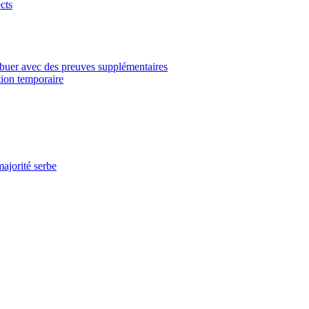
cts
ibuer avec des preuves supplémentaires
tion temporaire
ajorité serbe