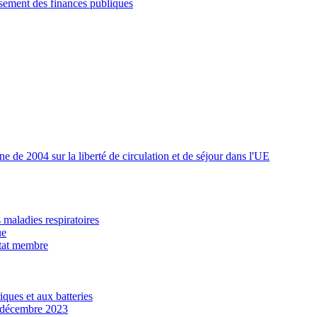
ssement des finances publiques
 de 2004 sur la liberté de circulation et de séjour dans l'UE
maladies respiratoires
ue
État membre
ques et aux batteries
n décembre 2023