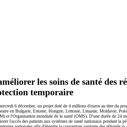
améliorer les soins de santé des r
otection temporaire
rcredi 6 décembre, un projet doté de 4 millions d'euros au titre du p
oraire en Bulgarie, Estonie, Hongrie, Lettonie, Lituanie, Moldavie, Po
IM) et l'Organisation mondiale de la santé (OMS). D'une durée de 24 moi
liorer l'accès des patients aux systèmes de santé nationaux pendant la pé
anitaires nationales afin d'étendre la couverture sanitaire des réfugiés (