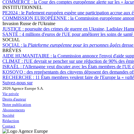
COMMERCE :
la Cour des comptes européenne alerte sur les «
lacu
INSTITUTIONNEL
PE2024 :
le Parlement européen espère une participation accrue aux é
COMMISSION EUROPÉENNE :
la Commission européenne annonce
Invasion Russe de l'Ukraine
JUSTICE :
poursuite des crimes de guerre en Ukraine, Ladislav Hamr
SANTÉ :
4 millions d'euros de l'UE pour améliorer les soins de santé
SOCIAL
SOCIAL :
la
Plateforme européenne pour les personnes âgées
dresse 
BRÈVES
AIDE HUMANITAIRE :
la Commission annonce l'envoi d'aide supp
CLIMAT :
l'UE devrait se pencher sur une réduction de 90% des émiss
ISRAËL :
l'Allemagne veut discuter avec les États membres de l'UE 
KOSOVO :
des représentants des citoyens déposent des demandes off
RECHERCHE :
11 États membres veulent faire de l'Europe la «
vall
Suivez-nous sur
2026 Agence Europe S.A.
Vie privée
Droits d'auteur
Notre publication
Abonnements
Société
Rédaction
Contact