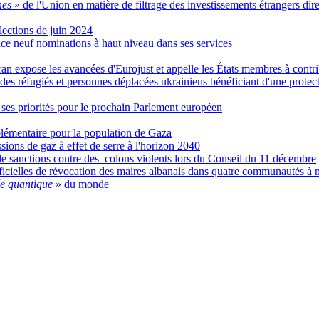
nes
» de l'Union en matière de filtrage des investissements étrangers dire
lections de juin 2024
 neuf nominations à haut niveau dans ses services
an expose les avancées d'Eurojust et appelle les États membres à contr
 des réfugiés et personnes déplacées ukrainiens bénéficiant d'une protec
ses priorités pour le prochain Parlement européen
lémentaire pour la population de Gaza
ions de gaz à effet de serre à l'horizon 2040
de sanctions contre des colons violents lors du Conseil du 11 décembre
icielles de révocation des maires albanais dans quatre communautés à m
ée quantique
» du monde