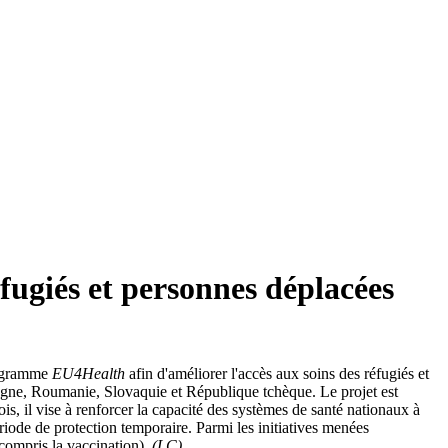
éfugiés et personnes déplacées
rogramme
EU4Health
afin d'améliorer l'accès aux soins des réfugiés et
logne, Roumanie, Slovaquie et République tchèque. Le projet est
s, il vise à renforcer la capacité des systèmes de santé nationaux à
riode de protection temporaire. Parmi les initiatives menées
y compris la vaccination).
(LC)