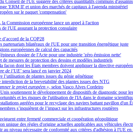
 du Conseil de l'UE suggère des critères quantitatifs communs d'assaini
ge 'ERM II' et union des marchés de capitaux à l'agenda ministériel
uropéen sur le paquet 'compensation'
, la Commission européenne lance un appel à l'action
de l'UE assurant la protection consulaire
xte d’accord de la COP28
 partenariats bilatéraux de l'UE pour une transition énergétique juste
gions européennes de calcul des capacités
'épineux dossier de l'Acte pour une industrie 'zéro émission nette'
et de mesures de protection des dessins et modèles industriels
 façon dont les États membres doivent appliquer la directive européenne
ure de l’UE
’ sera lancé en janvier 2024
e l’utilisation de plantes issues du génie génétique
interdiction de la brevetabilité des plantes issues des NTG
damner le projet européen
», selon Vasco Alves Cordeiro
nis soutiennent le développement de dispositifs de diagnostic pour les 
unités et les risques de l'utilisation de l'IA dans le domaine scientifiq
stallations agréées pour le recyclage des navires battant pavillon d'un 
membres s’inquiètent de l’impact sur les infrastructures routières
aviguent entre fermeté commerciale et coopération géopolitique
unique des règles d'origine actuelles applicables aux véhicules électri
ir au niveau nécessaire de conformité aux critères d'adhésion à l'UE e