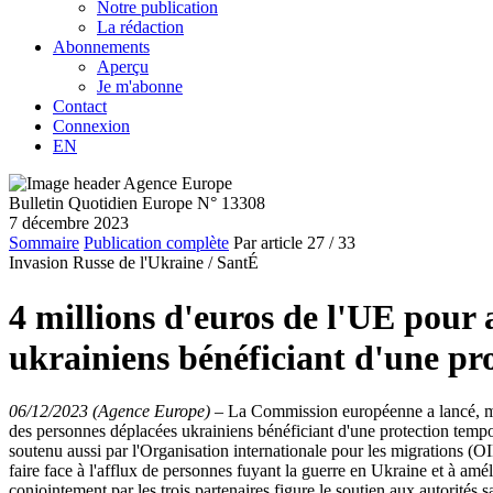
Notre publication
La rédaction
Abonnements
Aperçu
Je m'abonne
Contact
Connexion
EN
Bulletin Quotidien Europe N° 13308
7 décembre 2023
Sommaire
Publication complète
Par article
27
/ 33
Invasion Russe de l'Ukraine /
SantÉ
4 millions d'euros de l'UE pour 
ukrainiens bénéficiant d'une pr
06/12/2023 (Agence Europe)
–
La Commission européenne a lancé, me
des personnes déplacées ukrainiens bénéficiant d'une protection temp
soutenu aussi par l'Organisation internationale pour les migrations (O
faire face à l'afflux de personnes fuyant la guerre en Ukraine et à amé
conjointement par les trois partenaires figure le soutien aux autorités s