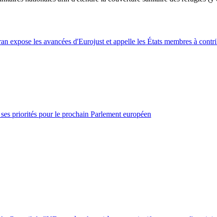
an expose les avancées d'Eurojust et appelle les États membres à contr
ses priorités pour le prochain Parlement européen