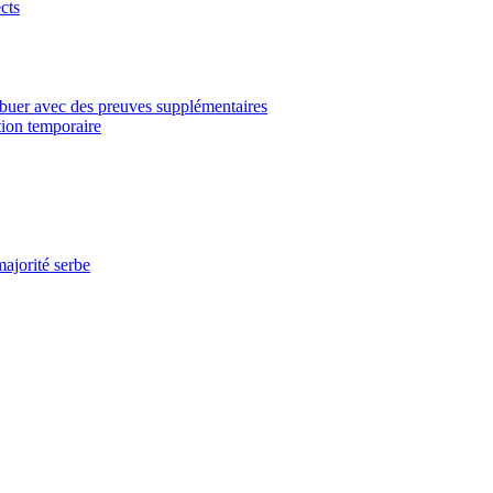
cts
ibuer avec des preuves supplémentaires
tion temporaire
ajorité serbe