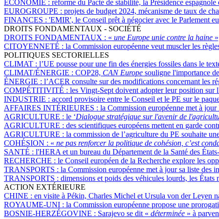
ÉCONOMIE :
réforme du Pacte de stabilité, la Présidence espagnole
EUROGROUPE :
projets de budget 2024, mécanisme de taux de chan
FINANCES :
'EMIR', le Conseil prêt à négocier avec le Parlement e
DROITS FONDAMENTAUX - SOCIÉTÉ
DROITS FONDAMENTAUX :
«
une Europe unie contre la haine
»
CITOYENNETÉ :
la Commission européenne veut muscler les règles 
POLITIQUES SECTORIELLES
CLIMAT :
l’UE pousse pour une fin des énergies fossiles dans le te
CLIMAT/ÉNERGIE :
COP28,
CAN Europe
souligne l'importance des
ÉNERGIE :
l’ACER consulte sur des modifications concernant les ré
COMPÉTITIVITÉ :
les Vingt-Sept doivent adopter leur position sur l
INDUSTRIE :
accord provisoire entre le Conseil et le PE sur le paqu
AFFAIRES INTÉRIEURES :
la Commission européenne met à jour la
AGRICULTURE :
le ‘
Dialogue stratégique sur l'avenir de l'agricult
AGRICULTURE :
des scientifiques européens mettent en garde contr
AGRICULTURE :
la commission de l’agriculture du PE souhaite une 
COHÉSION :
«
ne pas renforcer la politique de cohésion, c’est con
SANTÉ :
l'HERA et un bureau du Département de la Santé des États-U
RECHERCHE :
le Conseil européen de la Recherche explore les opport
TRANSPORTS :
la Commission européenne met à jour sa liste des in
TRANSPORTS :
dimensions et poids des véhicules lourds, les États 
ACTION EXTÉRIEURE
CHINE :
en visite à Pékin, Charles Michel et Ursula von der Leyen n
ROYAUME-UNI :
la Commission européenne propose une prorogation 
BOSNIE-HERZÉGOVINE :
Sarajevo se dit «
déterminée
» à parven