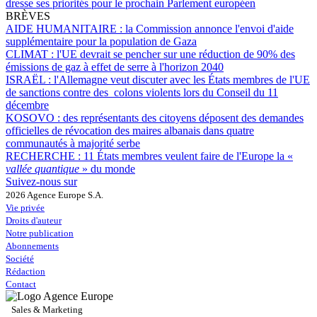
dresse ses priorités pour le prochain Parlement européen
BRÈVES
AIDE HUMANITAIRE :
la Commission annonce l'envoi d'aide
supplémentaire pour la population de Gaza
CLIMAT :
l'UE devrait se pencher sur une réduction de 90% des
émissions de gaz à effet de serre à l'horizon 2040
ISRAËL :
l'Allemagne veut discuter avec les États membres de l'UE
de sanctions contre des colons violents lors du Conseil du 11
décembre
KOSOVO :
des représentants des citoyens déposent des demandes
officielles de révocation des maires albanais dans quatre
communautés à majorité serbe
RECHERCHE :
11 États membres veulent faire de l'Europe la «
vallée quantique
» du monde
Suivez-nous sur
2026 Agence Europe S.A.
Vie privée
Droits d'auteur
Notre publication
Abonnements
Société
Rédaction
Contact
Sales & Marketing