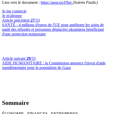
Lien vers le document :
https://aeur.eu/f/9ze
(Solenn Paulic)
Je me connecte
Je m'abonne
Article précédent
27
/33
SANTÉ :
4 millions d'euros de l'UE pour améliorer les soins de
santé des réfugiés et personnes déplacées ukrainiens bénéficiant
d'une protection temporaire
Article suivant
29
/33
AIDE HUMANITAIRE :
la Commission annonce l'envoi d'aide
supplémentaire pour la population de Gaza
Sommaire
ÉCONOMIE - FINANCES - ENTREPRISES