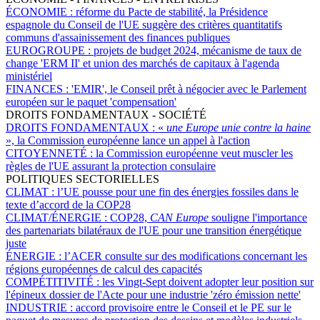
ÉCONOMIE :
réforme du Pacte de stabilité, la Présidence
espagnole du Conseil de l'UE suggère des critères quantitatifs
communs d'assainissement des finances publiques
EUROGROUPE :
projets de budget 2024, mécanisme de taux de
change 'ERM II' et union des marchés de capitaux à l'agenda
ministériel
FINANCES :
'EMIR', le Conseil prêt à négocier avec le Parlement
européen sur le paquet 'compensation'
DROITS FONDAMENTAUX - SOCIÉTÉ
DROITS FONDAMENTAUX :
«
une Europe unie contre la haine
», la Commission européenne lance un appel à l'action
CITOYENNETÉ :
la Commission européenne veut muscler les
règles de l'UE assurant la protection consulaire
POLITIQUES SECTORIELLES
CLIMAT :
l’UE pousse pour une fin des énergies fossiles dans le
texte d’accord de la COP28
CLIMAT/ÉNERGIE :
COP28,
CAN Europe
souligne l'importance
des partenariats bilatéraux de l'UE pour une transition énergétique
juste
ÉNERGIE :
l’ACER consulte sur des modifications concernant les
régions européennes de calcul des capacités
COMPÉTITIVITÉ :
les Vingt-Sept doivent adopter leur position sur
l'épineux dossier de l'Acte pour une industrie 'zéro émission nette'
INDUSTRIE :
accord provisoire entre le Conseil et le PE sur le