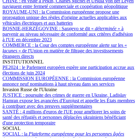
CHINE :
en visite à Pékin, Charles Michel et Ursula von der Leyen
naviguent entre fermeté commerciale et coopération géopolitique
ROYAUME-UNI :
la Commission européenne propose une
prorogation unique des règles d'origine actuelles applicables aux
véhicules électriques et aux batteries
BOSNIE-HERZÉGOVINE :
Sarajevo se dit «
déterminée
» à
parvenir au niveau nécessaire de conformité aux critères d'adhésion
à l'UE en décembre 2023
COMMERCE :
la Cour des comptes européenne alerte sur les «
lacunes
» de l'Union en matière de filtrage des investissements
étrangers directs
INSTITUTIONNEL
PE2024 :
le Parlement européen espère une participation accrue aux
élections de juin 2024
COMMISSION EUROPÉENNE :
la Commission européenne
annonce neuf nominations à haut niveau dans ses services
Invasion Russe de l'Ukraine
JUSTICE :
poursuite des crimes de guerre en Ukraine, Ladislav
Hamran expose les avancées d'Eurojust et appelle les États membres
à contribuer avec des preuves supplémentaires
SANTÉ :
4 millions d'euros de l'UE pour améliorer les soins de
santé des réfugiés et personnes déplacées ukrainiens bénéficiant
d'une protection temporaire
SOCIAL
SOCIAL :
la
Plateforme européenne pour les personnes âgées