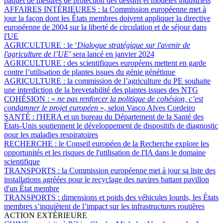
paquet de mesures de protection des dessins et modèles industriels
AFFAIRES INTÉRIEURES :
la Commission européenne met à
jour la façon dont les États membres doivent appliquer la directive
européenne de 2004 sur la liberté de circulation et de séjour dans
l'UE
AGRICULTURE :
le ‘
Dialogue stratégique sur l'avenir de
l'agriculture de l’UE
’ sera lancé en janvier 2024
AGRICULTURE :
des scientifiques européens mettent en garde
contre l’utilisation de plantes issues du génie génétique
AGRICULTURE :
la commission de l’agriculture du PE souhaite
une interdiction de la brevetabilité des plantes issues des NTG
COHÉSION :
«
ne pas renforcer la politique de cohésion, c’est
condamner le projet européen
», selon Vasco Alves Cordeiro
SANTÉ :
l'HERA et un bureau du Département de la Santé des
États-Unis soutiennent le développement de dispositifs de diagnostic
pour les maladies respiratoires
RECHERCHE :
le Conseil européen de la Recherche explore les
opportunités et les risques de l'utilisation de l'IA dans le domaine
scientifique
TRANSPORTS :
la Commission européenne met à jour sa liste des
installations agréées pour le recyclage des navires battant pavillon
d'un État membre
TRANSPORTS :
dimensions et poids des véhicules lourds, les États
membres s’inquiètent de l’impact sur les infrastructures routières
ACTION EXTÉRIEURE