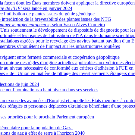
 façon dont les États membres doivent appliquer la directive européenne
ure de l’UE
’ sera lancé en janvier 2024
e l’utilisation de plantes issues du génie génétique
interdiction de la brevetabilité des plantes issues des NTG
damner le projet européen
», selon Vasco Alves Cordeiro
nis soutiennent le développement de dispositifs de diagnostic pour les 
unités et les risques de l'utilisation de l'IA dans le domaine scientifiq
stallations agréées pour le recyclage des navires battant pavillon d'un 
membres s’inquiètent de l’impact sur les infrastructures routières
aviguent entre fermeté commerciale et coopération géopolitique
unique des règles d'origine actuelles applicables aux véhicules électri
ir au niveau nécessaire de conformité aux critères d'adhésion à l'UE e
nes
» de l'Union en matière de filtrage des investissements étrangers dire
lections de juin 2024
 neuf nominations à haut niveau dans ses services
an expose les avancées d'Eurojust et appelle les États membres à contr
 des réfugiés et personnes déplacées ukrainiens bénéficiant d'une protec
ses priorités pour le prochain Parlement européen
lémentaire pour la population de Gaza
ions de gaz à effet de serre à l'horizon 2040