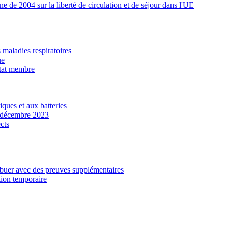
 de 2004 sur la liberté de circulation et de séjour dans l'UE
maladies respiratoires
ue
État membre
ques et aux batteries
n décembre 2023
cts
ibuer avec des preuves supplémentaires
tion temporaire