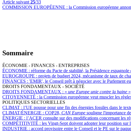
Article suivant
25
/33
COMMISSION EUROPÉENNE :
la Commission européenne annonce
Sommaire
ÉCONOMIE - FINANCES - ENTREPRISES
ÉCONOMIE :
réforme du Pacte de stabilité, la Présidence espagnole
EUROGROUPE :
projets de budget 2024, mécanisme de taux de chan
FINANCES :
'EMIR', le Conseil prêt à négocier avec le Parlement e
DROITS FONDAMENTAUX - SOCIÉTÉ
DROITS FONDAMENTAUX :
«
une Europe unie contre la haine
»
CITOYENNETÉ :
la Commission européenne veut muscler les règles 
POLITIQUES SECTORIELLES
CLIMAT :
l’UE pousse pour une fin des énergies fossiles dans le te
CLIMAT/ÉNERGIE :
COP28,
CAN Europe
souligne l'importance des
ÉNERGIE :
l’ACER consulte sur des modifications concernant les ré
COMPÉTITIVITÉ :
les Vingt-Sept doivent adopter leur position sur l
INDUSTRIE :
accord provisoire entre le Conseil et le PE sur le paqu