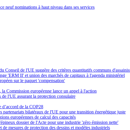
 neuf nominations à haut niveau dans ses services
 du Conseil de l'UE suggère des critères quantitatifs communs d'assaini
ge 'ERM II' et union des marchés de capitaux à l'agenda ministériel
uropéen sur le paquet 'compensation'
, la Commission européenne lance un appel à l'action
de l'UE assurant la protection consulaire
xte d’accord de la COP28
 partenariats bilatéraux de l'UE pour une transition énergétique juste
gions européennes de calcul des capacités
'épineux dossier de l'Acte pour une industrie 'zéro émission nette'
et de mesures de protection des dessins et modèles industriels