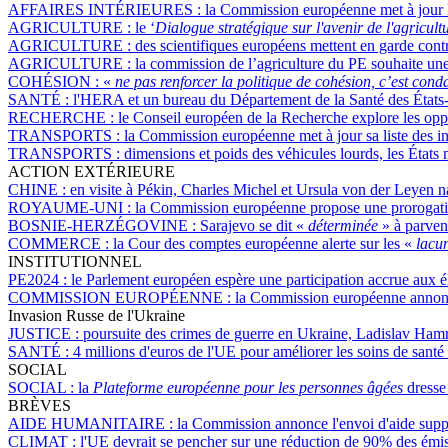
AFFAIRES INTÉRIEURES :
la Commission européenne met à jour la
AGRICULTURE :
le ‘
Dialogue stratégique sur l'avenir de l'agricult
AGRICULTURE :
des scientifiques européens mettent en garde contr
AGRICULTURE :
la commission de l’agriculture du PE souhaite une 
COHÉSION :
«
ne pas renforcer la politique de cohésion, c’est con
SANTÉ :
l'HERA et un bureau du Département de la Santé des États-U
RECHERCHE :
le Conseil européen de la Recherche explore les opport
TRANSPORTS :
la Commission européenne met à jour sa liste des in
TRANSPORTS :
dimensions et poids des véhicules lourds, les États 
ACTION EXTÉRIEURE
CHINE :
en visite à Pékin, Charles Michel et Ursula von der Leyen n
ROYAUME-UNI :
la Commission européenne propose une prorogation 
BOSNIE-HERZÉGOVINE :
Sarajevo se dit «
déterminée
» à parven
COMMERCE :
la Cour des comptes européenne alerte sur les «
lacu
INSTITUTIONNEL
PE2024 :
le Parlement européen espère une participation accrue aux é
COMMISSION EUROPÉENNE :
la Commission européenne annonce
Invasion Russe de l'Ukraine
JUSTICE :
poursuite des crimes de guerre en Ukraine, Ladislav Hamr
SANTÉ :
4 millions d'euros de l'UE pour améliorer les soins de santé
SOCIAL
SOCIAL :
la
Plateforme européenne pour les personnes âgées
dresse 
BRÈVES
AIDE HUMANITAIRE :
la Commission annonce l'envoi d'aide supp
CLIMAT :
l'UE devrait se pencher sur une réduction de 90% des émiss