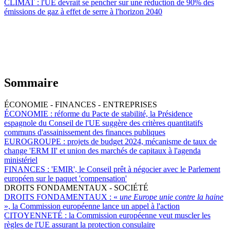
CLIMAT :
l'UE devrait se pencher sur une réduction de 90% des
émissions de gaz à effet de serre à l'horizon 2040
Sommaire
ÉCONOMIE - FINANCES - ENTREPRISES
ÉCONOMIE :
réforme du Pacte de stabilité, la Présidence
espagnole du Conseil de l'UE suggère des critères quantitatifs
communs d'assainissement des finances publiques
EUROGROUPE :
projets de budget 2024, mécanisme de taux de
change 'ERM II' et union des marchés de capitaux à l'agenda
ministériel
FINANCES :
'EMIR', le Conseil prêt à négocier avec le Parlement
européen sur le paquet 'compensation'
DROITS FONDAMENTAUX - SOCIÉTÉ
DROITS FONDAMENTAUX :
«
une Europe unie contre la haine
», la Commission européenne lance un appel à l'action
CITOYENNETÉ :
la Commission européenne veut muscler les
règles de l'UE assurant la protection consulaire