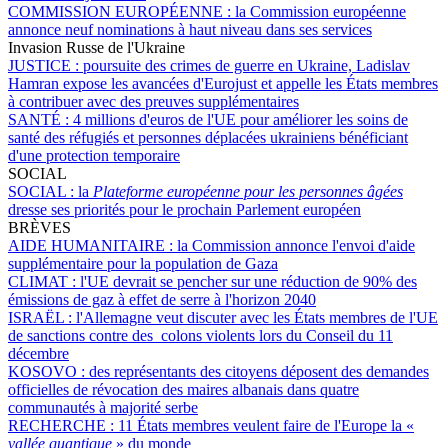
COMMISSION EUROPÉENNE :
la Commission européenne
annonce neuf nominations à haut niveau dans ses services
Invasion Russe de l'Ukraine
JUSTICE :
poursuite des crimes de guerre en Ukraine, Ladislav
Hamran expose les avancées d'Eurojust et appelle les États membres
à contribuer avec des preuves supplémentaires
SANTÉ :
4 millions d'euros de l'UE pour améliorer les soins de
santé des réfugiés et personnes déplacées ukrainiens bénéficiant
d'une protection temporaire
SOCIAL
SOCIAL :
la
Plateforme européenne pour les personnes âgées
dresse ses priorités pour le prochain Parlement européen
BRÈVES
AIDE HUMANITAIRE :
la Commission annonce l'envoi d'aide
supplémentaire pour la population de Gaza
CLIMAT :
l'UE devrait se pencher sur une réduction de 90% des
émissions de gaz à effet de serre à l'horizon 2040
ISRAËL :
l'Allemagne veut discuter avec les États membres de l'UE
de sanctions contre des colons violents lors du Conseil du 11
décembre
KOSOVO :
des représentants des citoyens déposent des demandes
officielles de révocation des maires albanais dans quatre
communautés à majorité serbe
RECHERCHE :
11 États membres veulent faire de l'Europe la «
vallée quantique
» du monde