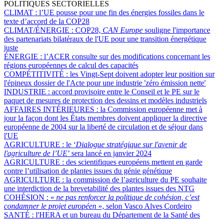
POLITIQUES SECTORIELLES
CLIMAT :
l’UE pousse pour une fin des énergies fossiles dans le
texte d’accord de la COP28
CLIMAT/ÉNERGIE :
COP28,
CAN Europe
souligne l'importance
des partenariats bilatéraux de l'UE pour une transition énergétique
juste
ÉNERGIE :
l’ACER consulte sur des modifications concernant les
régions européennes de calcul des capacités
COMPÉTITIVITÉ :
les Vingt-Sept doivent adopter leur position sur
l'épineux dossier de l'Acte pour une industrie 'zéro émission nette'
INDUSTRIE :
accord provisoire entre le Conseil et le PE sur le
paquet de mesures de protection des dessins et modèles industriels
AFFAIRES INTÉRIEURES :
la Commission européenne met à
jour la façon dont les États membres doivent appliquer la directive
européenne de 2004 sur la liberté de circulation et de séjour dans
l'UE
AGRICULTURE :
le ‘
Dialogue stratégique sur l'avenir de
l'agriculture de l’UE
’ sera lancé en janvier 2024
AGRICULTURE :
des scientifiques européens mettent en garde
contre l’utilisation de plantes issues du génie génétique
AGRICULTURE :
la commission de l’agriculture du PE souhaite
une interdiction de la brevetabilité des plantes issues des NTG
COHÉSION :
«
ne pas renforcer la politique de cohésion, c’est
condamner le projet européen
», selon Vasco Alves Cordeiro
SANTÉ :
l'HERA et un bureau du Département de la Santé des