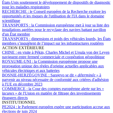
États-Unis soutiennent le développement de dispositifs de diagnostic
pour les maladies respiratoires
RECHERCHE :
le Conseil européen de la Recherche explore les
opportunités et les risques de l'utilisation de l'IA dans le domaine
scientifique
TRANSPORTS :
la Commission européenne met à jour sa liste des
installations agréées pour le recyclage des navires battant pavillon
d'un État membre
TRANSPORTS :
dimensions et poids des véhicules lourds, les États
membres s’inquiètent de l’impact sur les infrastructures routières
ACTION EXTÉRIEURE
CHINE :
en visite à Pékin, Charles Michel et Ursula von der Leyen
naviguent entre fermeté commerciale et coopération géopolitique
ROYAUME-UNI :
la Commission européenne propose une
prorogation unique des règles d'origine actuelles applicables aux
véhicules électriques et aux batteries
BOSNIE-HERZÉGOVINE :
Sarajevo se dit «
déterminée
» à
parvenir au niveau nécessaire de conformité aux critères d'adhésion
à l'UE en décembre 2023
COMMERCE :
la Cour des comptes européenne alerte sur les «
lacunes
» de l'Union en matière de filtrage des investissements
étrangers directs
INSTITUTIONNEL
PE2024 :
le Parlement européen espère une participation accrue aux
élections de juin 2024