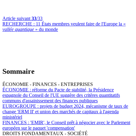
Article suivant
33
/33
RECHERCHE :
11 États membres veulent faire de l'Europe la «
vallée quantique
» du monde
Sommaire
ÉCONOMIE - FINANCES - ENTREPRISES
ÉCONOMIE :
réforme du Pacte de stabilité, la Présidence
espagnole du Conseil de l'UE suggère des critères quantitatifs
communs d'assainissement des finances publiques
EUROGROUPE :
projets de budget 2024, mécanisme de taux de
change 'ERM II' et union des marchés de capitaux à l'agenda
ministériel
FINANCES :
'EMIR', le Conseil prêt à négocier avec le Parlement
européen sur le paquet 'compensation'
DROITS FONDAMENTAUX - SOCIÉTÉ