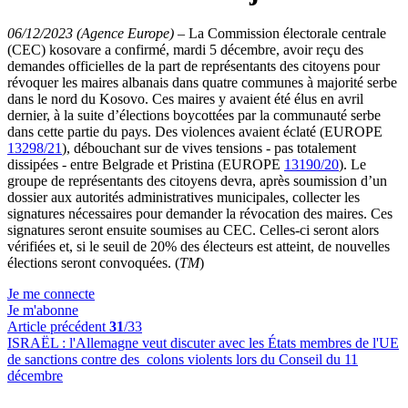
06/12/2023 (Agence Europe)
–
La Commission électorale centrale
(CEC) kosovare a confirmé, mardi 5 décembre, avoir reçu des
demandes officielles de la part de représentants des citoyens pour
révoquer les maires albanais dans quatre communes à majorité serbe
dans le nord du Kosovo. Ces maires y avaient été élus en avril
dernier, à la suite d’élections boycottées par la communauté serbe
dans cette partie du pays. Des violences avaient éclaté (EUROPE
13298/21
), débouchant sur de vives tensions - pas totalement
dissipées - entre Belgrade et Pristina (EUROPE
13190/20
). Le
groupe de représentants des citoyens devra, après soumission d’un
dossier aux autorités administratives municipales, collecter les
signatures nécessaires pour demander la révocation des maires. Ces
signatures seront ensuite soumises au CEC. Celles-ci seront alors
vérifiées et, si le seuil de 20% des électeurs est atteint, de nouvelles
élections seront convoquées. (
TM
)
Je me connecte
Je m'abonne
Article précédent
31
/33
ISRAËL :
l'Allemagne veut discuter avec les États membres de l'UE
de sanctions contre des colons violents lors du Conseil du 11
décembre