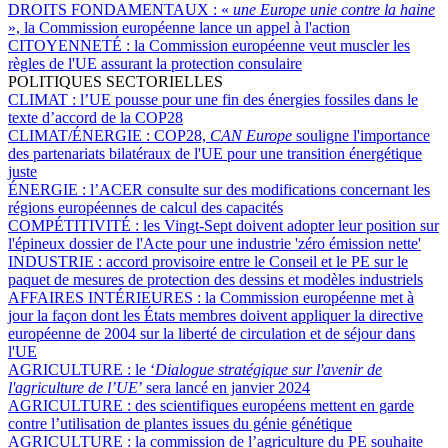
DROITS FONDAMENTAUX :
«
une Europe unie contre la haine
», la Commission européenne lance un appel à l'action
CITOYENNETÉ :
la Commission européenne veut muscler les
règles de l'UE assurant la protection consulaire
POLITIQUES SECTORIELLES
CLIMAT :
l’UE pousse pour une fin des énergies fossiles dans le
texte d’accord de la COP28
CLIMAT/ÉNERGIE :
COP28,
CAN Europe
souligne l'importance
des partenariats bilatéraux de l'UE pour une transition énergétique
juste
ÉNERGIE :
l’ACER consulte sur des modifications concernant les
régions européennes de calcul des capacités
COMPÉTITIVITÉ :
les Vingt-Sept doivent adopter leur position sur
l'épineux dossier de l'Acte pour une industrie 'zéro émission nette'
INDUSTRIE :
accord provisoire entre le Conseil et le PE sur le
paquet de mesures de protection des dessins et modèles industriels
AFFAIRES INTÉRIEURES :
la Commission européenne met à
jour la façon dont les États membres doivent appliquer la directive
européenne de 2004 sur la liberté de circulation et de séjour dans
l'UE
AGRICULTURE :
le ‘
Dialogue stratégique sur l'avenir de
l'agriculture de l’UE
’ sera lancé en janvier 2024
AGRICULTURE :
des scientifiques européens mettent en garde
contre l’utilisation de plantes issues du génie génétique
AGRICULTURE :
la commission de l’agriculture du PE souhaite