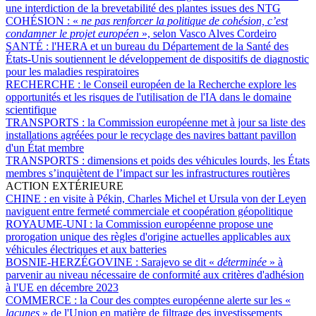
une interdiction de la brevetabilité des plantes issues des NTG
COHÉSION :
«
ne pas renforcer la politique de cohésion, c’est
condamner le projet européen
», selon Vasco Alves Cordeiro
SANTÉ :
l'HERA et un bureau du Département de la Santé des
États-Unis soutiennent le développement de dispositifs de diagnostic
pour les maladies respiratoires
RECHERCHE :
le Conseil européen de la Recherche explore les
opportunités et les risques de l'utilisation de l'IA dans le domaine
scientifique
TRANSPORTS :
la Commission européenne met à jour sa liste des
installations agréées pour le recyclage des navires battant pavillon
d'un État membre
TRANSPORTS :
dimensions et poids des véhicules lourds, les États
membres s’inquiètent de l’impact sur les infrastructures routières
ACTION EXTÉRIEURE
CHINE :
en visite à Pékin, Charles Michel et Ursula von der Leyen
naviguent entre fermeté commerciale et coopération géopolitique
ROYAUME-UNI :
la Commission européenne propose une
prorogation unique des règles d'origine actuelles applicables aux
véhicules électriques et aux batteries
BOSNIE-HERZÉGOVINE :
Sarajevo se dit «
déterminée
» à
parvenir au niveau nécessaire de conformité aux critères d'adhésion
à l'UE en décembre 2023
COMMERCE :
la Cour des comptes européenne alerte sur les «
lacunes
» de l'Union en matière de filtrage des investissements