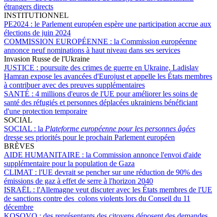
étrangers directs
INSTITUTIONNEL
PE2024 :
le Parlement européen espère une participation accrue aux
élections de juin 2024
COMMISSION EUROPÉENNE :
la Commission européenne
annonce neuf nominations à haut niveau dans ses services
Invasion Russe de l'Ukraine
JUSTICE :
poursuite des crimes de guerre en Ukraine, Ladislav
Hamran expose les avancées d'Eurojust et appelle les États membres
à contribuer avec des preuves supplémentaires
SANTÉ :
4 millions d'euros de l'UE pour améliorer les soins de
santé des réfugiés et personnes déplacées ukrainiens bénéficiant
d'une protection temporaire
SOCIAL
SOCIAL :
la
Plateforme européenne pour les personnes âgées
dresse ses priorités pour le prochain Parlement européen
BRÈVES
AIDE HUMANITAIRE :
la Commission annonce l'envoi d'aide
supplémentaire pour la population de Gaza
CLIMAT :
l'UE devrait se pencher sur une réduction de 90% des
émissions de gaz à effet de serre à l'horizon 2040
ISRAËL :
l'Allemagne veut discuter avec les États membres de l'UE
de sanctions contre des colons violents lors du Conseil du 11
décembre
KOSOVO :
des représentants des citoyens déposent des demandes