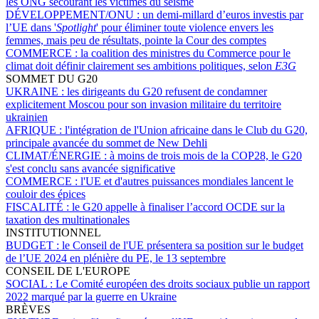
les ONG secourant les victimes du séisme
DÉVELOPPEMENT/ONU :
un demi-millard d’euros investis par
l’UE dans '
Spotlight
' pour éliminer toute violence envers les
femmes, mais peu de résultats, pointe la Cour des comptes
COMMERCE :
la coalition des ministres du Commerce pour le
climat doit définir clairement ses ambitions politiques, selon
E3G
SOMMET DU G20
UKRAINE :
les dirigeants du G20 refusent de condamner
explicitement Moscou pour son invasion militaire du territoire
ukrainien
AFRIQUE :
l'intégration de l'Union africaine dans le Club du G20,
principale avancée du sommet de New Dehli
CLIMAT/ÉNERGIE :
à moins de trois mois de la COP28, le G20
s'est conclu sans avancée significative
COMMERCE :
l'UE et d'autres puissances mondiales lancent le
couloir des épices
FISCALITÉ :
le G20 appelle à finaliser l’accord OCDE sur la
taxation des multinationales
INSTITUTIONNEL
BUDGET :
le Conseil de l'UE présentera sa position sur le budget
de l’UE 2024 en plénière du PE, le 13 septembre
CONSEIL DE L'EUROPE
SOCIAL :
Le Comité européen des droits sociaux publie un rapport
2022 marqué par la guerre en Ukraine
BRÈVES