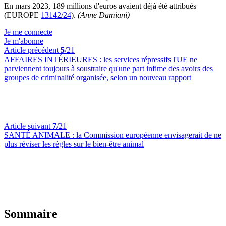
En mars 2023, 189 millions d'euros avaient déjà été attribués
(EUROPE
13142/24
).
(Anne Damiani)
Je me connecte
Je m'abonne
Article précédent
5
/21
AFFAIRES INTÉRIEURES :
les services répressifs l'UE ne
parviennent toujours à soustraire qu'une part infime des avoirs des
groupes de criminalité organisée, selon un nouveau rapport
Article suivant
7
/21
SANTÉ ANIMALE :
la Commission européenne envisagerait de ne
plus réviser les règles sur le bien-être animal
Sommaire