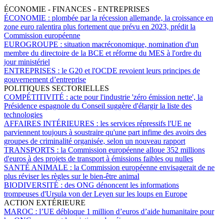
ÉCONOMIE - FINANCES - ENTREPRISES
ÉCONOMIE :
plombée par la récession allemande, la croissance en
zone euro ralentira plus fortement que prévu en 2023, prédit la
Commission européenne
EUROGROUPE :
situation macréconomique, nomination d'un
membre du directoire de la BCE et réforme du MES à l'ordre du
jour ministériel
ENTREPRISES :
le G20 et l'OCDE revoient leurs principes de
gouvernement d’entreprise
POLITIQUES SECTORIELLES
COMPÉTITIVITÉ :
acte pour l'industrie 'zéro émission nette', la
Présidence espagnole du Conseil suggère d'élargir la liste des
technologies
AFFAIRES INTÉRIEURES :
les services répressifs l'UE ne
parviennent toujours à soustraire qu'une part infime des avoirs des
groupes de criminalité organisée, selon un nouveau rapport
TRANSPORTS :
la Commission européenne alloue 352 millions
d'euros à des projets de transport à émissions faibles ou nulles
SANTÉ ANIMALE :
la Commission européenne envisagerait de ne
plus réviser les règles sur le bien-être animal
BIODIVERSITÉ :
des ONG dénoncent les informations
trompeuses d'Ursula von der Leyen sur les loups en Europe
ACTION EXTÉRIEURE
MAROC :
l’UE débloque 1 million d’euros d’aide humanitaire pour