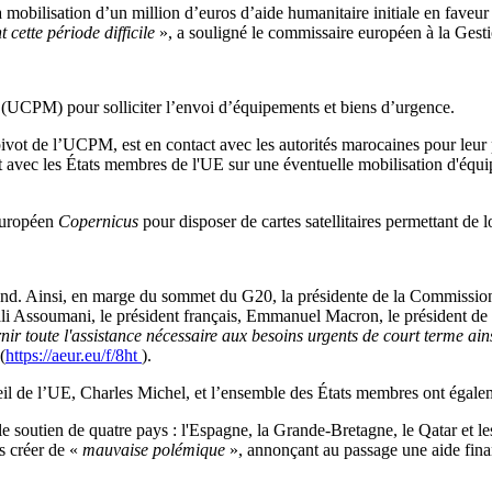
mobilisation d’un million d’euros d’aide humanitaire initiale en fave
 cette période difficile
», a souligné le commissaire européen à la Gest
 (UCPM) pour solliciter l’envoi d’équipements et biens d’urgence.
ivot de l’UCPM, est en contact avec les autorités marocaines pour leur p
t avec les États membres de l'UE sur une éventuelle mobilisation d'équipe
européen
Copernicus
pour disposer de cartes satellitaires permettant de 
-end. Ainsi, en marge du sommet du G20, la présidente de la Commissio
li Assoumani, le président français, Emmanuel Macron, le président de
nir toute l'assistance nécessaire aux besoins urgents de court terme ain
(
https://aeur.eu/f/8ht
).
 de l’UE, Charles Michel, et l’ensemble des États membres ont égalemen
 soutien de quatre pays : l'Espagne, la Grande-Bretagne, le Qatar et les 
s créer de «
mauvaise polémique
», annonçant au passage une aide finan