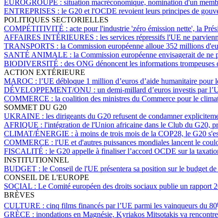
EUROGROUPE :
situation macréconomique, nomination d'un membre
ENTREPRISES :
le G20 et l'OCDE revoient leurs principes de gouv
POLITIQUES SECTORIELLES
COMPÉTITIVITÉ :
acte pour l'industrie 'zéro émission nette', la Pr
AFFAIRES INTÉRIEURES :
les services répressifs l'UE ne parvien
TRANSPORTS :
la Commission européenne alloue 352 millions d'euro
SANTÉ ANIMALE :
la Commission européenne envisagerait de ne plu
BIODIVERSITÉ :
des ONG dénoncent les informations trompeuses d
ACTION EXTÉRIEURE
MAROC :
l’UE débloque 1 million d’euros d’aide humanitaire pour 
DÉVELOPPEMENT/ONU :
un demi-millard d’euros investis par l’
COMMERCE :
la coalition des ministres du Commerce pour le climat
SOMMET DU G20
UKRAINE :
les dirigeants du G20 refusent de condamner expliciteme
AFRIQUE :
l'intégration de l'Union africaine dans le Club du G20,
CLIMAT/ÉNERGIE :
à moins de trois mois de la COP28, le G20 s'es
COMMERCE :
l'UE et d'autres puissances mondiales lancent le coulo
FISCALITÉ :
le G20 appelle à finaliser l’accord OCDE sur la taxatio
INSTITUTIONNEL
BUDGET :
le Conseil de l'UE présentera sa position sur le budget d
CONSEIL DE L'EUROPE
SOCIAL :
Le Comité européen des droits sociaux publie un rapport 
BRÈVES
CULTURE :
cinq films financés par l’UE parmi les vainqueurs du 80
GRÈCE :
inondations en Magnésie, Kyriakos Mitsotakis va rencontr