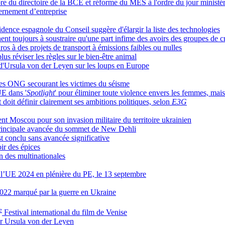
 du directoire de la BCE et réforme du MES à l'ordre du jour ministér
ernement d’entreprise
ésidence espagnole du Conseil suggère d'élargir la liste des technologies
nent toujours à soustraire qu'une part infime des avoirs des groupes de 
s à des projets de transport à émissions faibles ou nulles
s réviser les règles sur le bien-être animal
'Ursula von der Leyen sur les loups en Europe
les ONG secourant les victimes du séisme
UE dans '
Spotlight
' pour éliminer toute violence envers les femmes, mais
 doit définir clairement ses ambitions politiques, selon
E3G
nt Moscou pour son invasion militaire du territoire ukrainien
 principale avancée du sommet de New Dehli
t conclu sans avancée significative
ir des épices
n des multinationales
e l’UE 2024 en plénière du PE, le 13 septembre
2022 marqué par la guerre en Ukraine
e
Festival international du film de Venise
er Ursula von der Leyen