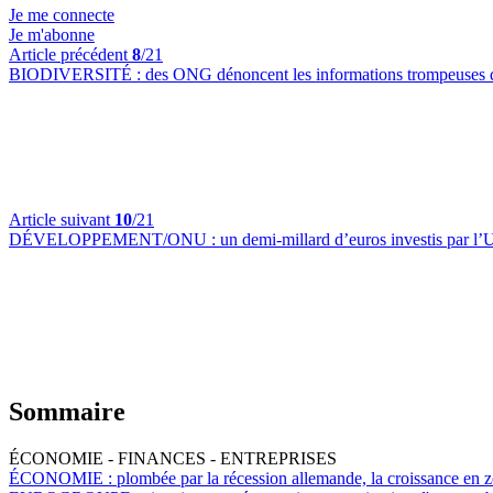
Je me connecte
Je m'abonne
Article précédent
8
/21
BIODIVERSITÉ :
des ONG dénoncent les informations trompeuses d
Article suivant
10
/21
DÉVELOPPEMENT/ONU :
un demi-millard d’euros investis par l’
Sommaire
ÉCONOMIE - FINANCES - ENTREPRISES
ÉCONOMIE :
plombée par la récession allemande, la croissance en 