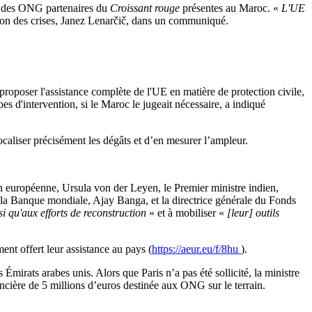
ur des ONG partenaires du
Croissant rouge
présentes au Maroc. «
L'UE
ion des crises, Janez Lenarčič, dans un communiqué.
roposer l'assistance complète de l'UE en matière de protection civile,
s d'intervention, si le Maroc le jugeait nécessaire, a indiqué
localiser précisément les dégâts et d’en mesurer l’ampleur.
n européenne, Ursula von der Leyen, le Premier ministre indien,
 la Banque mondiale, Ajay Banga, et la directrice générale du Fonds
si qu'aux efforts de reconstruction
» et à mobiliser «
[leur] outils
t offert leur assistance au pays (
https://aeur.eu/f/8hu
).
Émirats arabes unis. Alors que Paris n’a pas été sollicité, la ministre
cière de 5 millions d’euros destinée aux ONG sur le terrain.