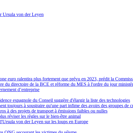
er Ursula von der Leyen
zone euro ralentira plus fortement que prévu en 2023, prédit la Commis
 du directoire de la BCE et réforme du MES à l'ordre du jour ministér
ernement d’entreprise
ésidence espagnole du Conseil suggère d'élargir la liste des technologies
nent toujours à soustraire qu'une part infime des avoirs des groupes de 
s à des projets de transport à émissions faibles ou nulles
s réviser les règles sur le bien-être animal
'Ursula von der Leyen sur les loups en Europe
les ONG secourant les victimes du séisme