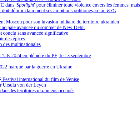
UE dans '
Spotlight
' pour éliminer toute violence envers les femmes, mais
 doit définir clairement ses ambitions politiques, selon
E3G
nt Moscou pour son invasion militaire du territoire ukrainien
 principale avancée du sommet de New Dehli
t conclu sans avancée significative
ir des épices
n des multinationales
e l’UE 2024 en plénière du PE, le 13 septembre
2022 marqué par la guerre en Ukraine
e
Festival international du film de Venise
er Ursula von der Leyen
dans les territoires ukrainiens occupés