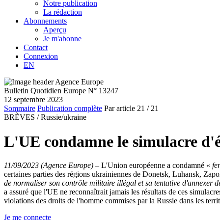
Notre publication
La rédaction
Abonnements
Aperçu
Je m'abonne
Contact
Connexion
EN
Bulletin Quotidien Europe N° 13247
12 septembre 2023
Sommaire
Publication complète
Par article
21
/ 21
BRÈVES /
Russie/ukraine
L'UE condamne le simulacre d'él
11/09/2023 (Agence Europe)
–
L'Union européenne a condamné «
fe
certaines parties des régions ukrainiennes de Donetsk, Luhansk, Zapori
de normaliser son contrôle militaire illégal et sa tentative d'annexer d
a assuré que l'UE ne reconnaîtrait jamais les résultats de ces simulacre
violations des droits de l'homme commises par la Russie dans les terr
Je me connecte