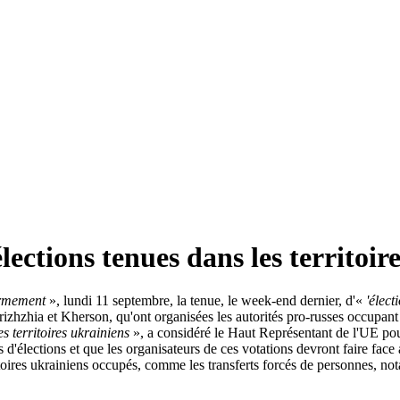
ections tenues dans les territoir
rmement
», lundi 11 septembre, la tenue, le week-end dernier, d'«
'électi
zhzhia et Kherson, qu'ont organisées les autorités pro-russes occupant c
es territoires ukrainiens
», a considéré le Haut Représentant de l'UE pou
s d'élections et que les organisateurs de ces votations devront faire fac
itoires ukrainiens occupés, comme les transferts forcés de personnes, 