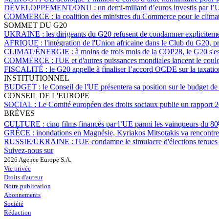
DÉVELOPPEMENT/ONU :
un demi-millard d’euros investis par l’
COMMERCE :
la coalition des ministres du Commerce pour le climat
SOMMET DU G20
UKRAINE :
les dirigeants du G20 refusent de condamner expliciteme
AFRIQUE :
l'intégration de l'Union africaine dans le Club du G20,
CLIMAT/ÉNERGIE :
à moins de trois mois de la COP28, le G20 s'es
COMMERCE :
l'UE et d'autres puissances mondiales lancent le coulo
FISCALITÉ :
le G20 appelle à finaliser l’accord OCDE sur la taxatio
INSTITUTIONNEL
BUDGET :
le Conseil de l'UE présentera sa position sur le budget d
CONSEIL DE L'EUROPE
SOCIAL :
Le Comité européen des droits sociaux publie un rapport 
BRÈVES
CULTURE :
cinq films financés par l’UE parmi les vainqueurs du 80
GRÈCE :
inondations en Magnésie, Kyriakos Mitsotakis va rencontr
RUSSIE/UKRAINE :
l'UE condamne le simulacre d'élections tenues 
Suivez-nous sur
2026 Agence Europe S.A.
Vie privée
Droits d'auteur
Notre publication
Abonnements
Société
Rédaction