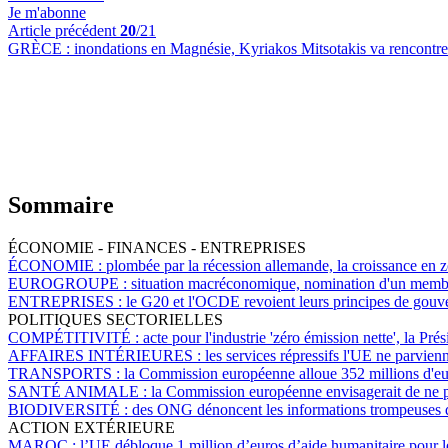
Je m'abonne
Article précédent
20
/21
GRÈCE :
inondations en Magnésie, Kyriakos Mitsotakis va rencontr
Sommaire
ÉCONOMIE - FINANCES - ENTREPRISES
ÉCONOMIE :
plombée par la récession allemande, la croissance en 
EUROGROUPE :
situation macréconomique, nomination d'un membre
ENTREPRISES :
le G20 et l'OCDE revoient leurs principes de gouv
POLITIQUES SECTORIELLES
COMPÉTITIVITÉ :
acte pour l'industrie 'zéro émission nette', la Pr
AFFAIRES INTÉRIEURES :
les services répressifs l'UE ne parvien
TRANSPORTS :
la Commission européenne alloue 352 millions d'euro
SANTÉ ANIMALE :
la Commission européenne envisagerait de ne plu
BIODIVERSITÉ :
des ONG dénoncent les informations trompeuses d
ACTION EXTÉRIEURE
MAROC :
l’UE débloque 1 million d’euros d’aide humanitaire pour 